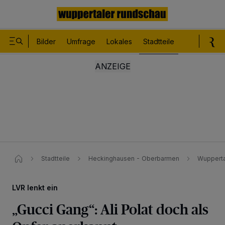
Bilder
Umfrage
Lokales
Stadtteile
Sport
Le
Stadtteile
Heckinghausen - Oberbarmen
Wuppertal
LVR lenkt ein
„Gucci Gang“: Ali Polat doch als