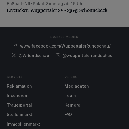
Fußball-NR-Pokal: Sonntag ab 15 Uhr
Liveticker: Wuppertaler SV – SpVg. Schonnebeck
Liveticker: Wuppertaler SV – SpVg. Schonnebeck
SOZIALE MEDIEN
www.facebook.com/WuppertalerRundschau/
@WRundschau
@wuppertalerrundschau
SERVICES
VERLAG
Reklamation
Mediadaten
Inserieren
Team
Trauerportal
Karriere
Stellenmarkt
FAQ
Immobilienmarkt