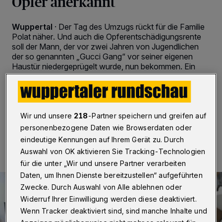
Opfer anerkannt
Wuppertal
·
Der Tag des Umzugs rückt für die Familie
Polat näher. Und auch die Opferentschädigungsrente
soll der Mann, der vor zwei Jahren von Jugendlichen
der so genannten „Gucci Gang“ vor seiner eigenen
Haustür niedergeprügelt wurde, nun bekommen. Ein
Update über eine Familie, für die endlich die Hoffnung
zurückkehrt.
Wir und unsere
218
-Partner speichern und greifen auf
24.04.2021 , 19:30 Uhr
2 Minuten Lesezeit
personenbezogene Daten wie Browserdaten oder
eindeutige Kennungen auf Ihrem Gerät zu. Durch
Auswahl von OK aktivieren Sie Tracking-Technologien
für die unter „Wir und unsere Partner verarbeiten
Daten, um Ihnen Dienste bereitzustellen“ aufgeführten
Zwecke. Durch Auswahl von Alle ablehnen oder
Widerruf Ihrer Einwilligung werden diese deaktiviert.
Wenn Tracker deaktiviert sind, sind manche Inhalte und