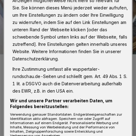
Anzeigen möglicherweise nicht mehr so relevant für
Sie. Sie können dieses Menü jederzeit wieder aufrufen,
um Ihre Einstellungen zu ändern oder Ihre Einwilligung
zu widerrufen, indem Sie auf den Link Einstellungen am
unteren Rand der Webseite klicken [oder das
schwebende Symbol unten links auf der Webseite, falls
zutreffend]. Ihre Einstellungen gelten innerhalb unseres
Website. Weitere Informationen finden Sie in unserer
Datenschutzerklärung.
Ein trauriges Bild, das bald Geschichte ist: Vier Sanitäter tragen Ali
Polat in die alte Wohnung im dritten Stock. Foto: privat
Ihre Zustimmung umfasst alle wuppertaler-
Foto: Polat
rundschau.de-Seiten und schließt gem. Art. 49 Abs. 1 S.
1 lit. a DSGVO auch die Datenverarbeitung außerhalb
des EWR, z.B. in den USA ein.
Wir und unsere Partner verarbeiten Daten, um
Folgendes bereitzustellen:
Von Nina Bossy
Verwendung genauer Standortdaten. Endgeräteeigenschaften zur
Identifikation aktiv abfragen. Speichern von oder Zugriff auf
A
Informationen auf einem Endgerät. Personalisierte Werbung und
m 31. Mai werden der seit dem Angriff
Inhalte, Messung von Werbeleistung und der Performance von
Inhalten, Zielgruppenforschung sowie Entwicklung und
Verbesserung von Angeboten.