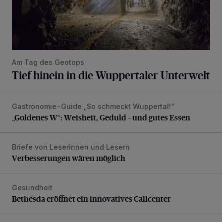
Am Tag des Geotops
Tief hinein in die Wuppertaler Unterwelt
Gastronomie-Guide „So schmeckt Wuppertal!“
„Goldenes W“: Weisheit, Geduld – und gutes Essen
„Goldenes W“: Weisheit, Geduld – und gutes Essen
Briefe von Leserinnen und Lesern
Verbesserungen wären möglich
Verbesserungen wären möglich
Gesundheit
Bethesda eröffnet ein innovatives Callcenter
Bethesda eröffnet ein innovatives Callcenter