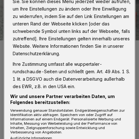
Sie. Sie können dieses Menü jederzeit wieder aufrufen,
um Ihre Einstellungen zu ändern oder Ihre Einwilligung
zu widerrufen, indem Sie auf den Link Einstellungen am
unteren Rand der Webseite klicken [oder das
schwebende Symbol unten links auf der Webseite, falls
zutreffend]. Ihre Einstellungen gelten innerhalb unseres
Website. Weitere Informationen finden Sie in unserer
Übungen für den großen Sprung: Physiotherapeut Sanel Goran mit
Alexandra Wester beim Training in der Praxis von Klaus Meyer.
Datenschutzerklärung.
Foto: Meyer
Ihre Zustimmung umfasst alle wuppertaler-
rundschau.de-Seiten und schließt gem. Art. 49 Abs. 1 S.
1 lit. a DSGVO auch die Datenverarbeitung außerhalb
des EWR, z.B. in den USA ein.
Von Martin Schneider
Wir und unsere Partner verarbeiten Daten, um
Folgendes bereitzustellen:
E
Verwendung genauer Standortdaten. Endgeräteeigenschaften zur
s sind entscheidende Wochen im
Identifikation aktiv abfragen. Speichern von oder Zugriff auf
Informationen auf einem Endgerät. Personalisierte Werbung und
Inhalte, Messung von Werbeleistung und der Performance von
Sportlerleben von Alexandra Wester.
Inhalten, Zielgruppenforschung sowie Entwicklung und
Verbesserung von Angeboten.
Nächste Woche finden die Leichtathletik-
Ausführliche Informationen