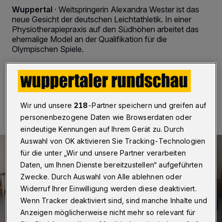
Wuppertal
·
Weitspringerin Alexandra Wester ist das
neue Gesicht der deutschen Leichtathletik. In einer
Physiotherapiepraxis auf den Südhöhen arbeitet das
ehemalige Model an der Qualifikation für die
Olympischen Spiele.
03.07.2016 , 11:10 Uhr
2 Minuten Lesezeit
Wir und unsere
218
-Partner speichern und greifen auf
personenbezogene Daten wie Browserdaten oder
eindeutige Kennungen auf Ihrem Gerät zu. Durch
Auswahl von OK aktivieren Sie Tracking-Technologien
für die unter „Wir und unsere Partner verarbeiten
Daten, um Ihnen Dienste bereitzustellen“ aufgeführten
Zwecke. Durch Auswahl von Alle ablehnen oder
Widerruf Ihrer Einwilligung werden diese deaktiviert.
Wenn Tracker deaktiviert sind, sind manche Inhalte und
Anzeigen möglicherweise nicht mehr so relevant für