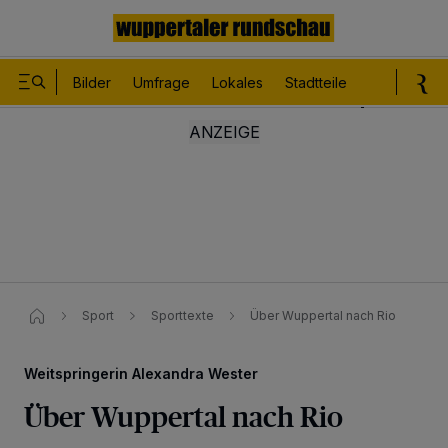
Bilder
Umfrage
Lokales
Stadtteile
Sport
Le
Sport
Sporttexte
Über Wuppertal nach Rio
Weitspringerin Alexandra Wester
Über Wuppertal nach Rio