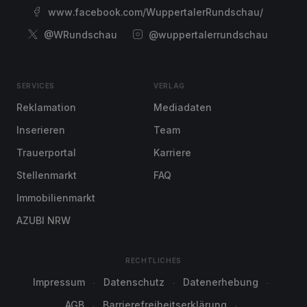
www.facebook.com/WuppertalerRundschau/
@WRundschau
@wuppertalerrundschau
SERVICES
VERLAG
Reklamation
Mediadaten
Inserieren
Team
Trauerportal
Karriere
Stellenmarkt
FAQ
Immobilienmarkt
AZUBI NRW
RECHTLICHES
Impressum
Datenschutz
Datenerhebung
AGB
Barrierefreiheitserklärung