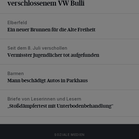
verschlossenem VW Bulli
Elberfeld
Ein neuer Brunnen für die Alte Freiheit
Ein neuer Brunnen für die Alte Freiheit
Seit dem 8. Juli verschollen
Vermisster Jugendlicher tot aufgefunden
Vermisster Jugendlicher tot aufgefunden
Barmen
Mann beschädigt Autos in Parkhaus
Mann beschädigt Autos in Parkhaus
Briefe von Leserinnen und Lesern
„Stoßdämpfertest mit Unterbodenbehandlung“
„Stoßdämpfertest mit Unterbodenbehandlung“
SOZIALE MEDIEN