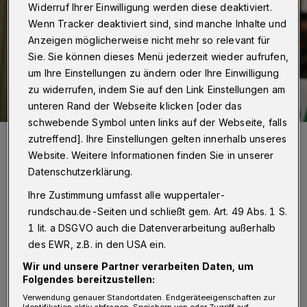
Widerruf Ihrer Einwilligung werden diese deaktiviert.
Wenn Tracker deaktiviert sind, sind manche Inhalte und
Anzeigen möglicherweise nicht mehr so relevant für
Sie. Sie können dieses Menü jederzeit wieder aufrufen,
um Ihre Einstellungen zu ändern oder Ihre Einwilligung
zu widerrufen, indem Sie auf den Link Einstellungen am
unteren Rand der Webseite klicken [oder das
schwebende Symbol unten links auf der Webseite, falls
WSV-Trainer Mike Wunderlich.
zutreffend]. Ihre Einstellungen gelten innerhalb unseres
Foto: Rundschau/Dirk Freund
Website. Weitere Informationen finden Sie in unserer
Datenschutzerklärung.
Ihre Zustimmung umfasst alle wuppertaler-
rundschau.de-Seiten und schließt gem. Art. 49 Abs. 1 S.
1 lit. a DSGVO auch die Datenverarbeitung außerhalb
Von Jörn Koldehoff
des EWR, z.B. in den USA ein.
M
Wir und unsere Partner verarbeiten Daten, um
ike Wunderlich (Trainer des
Folgendes bereitzustellen:
Wuppertaler SV):
„Wenn du 0:4
Verwendung genauer Standortdaten. Endgeräteeigenschaften zur
Identifikation aktiv abfragen. Speichern von oder Zugriff auf