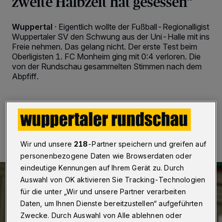
zweite Halbzeit hat gesessen“
Wuppertal
·
Eigentlich wollte der Fußball-Regionalligist
Wuppertaler SV den Schwung aus der Uni-Halle mit ins
Freie nehmen. Das gelang nicht. Der erste Test beim
Oberligisten 1. FC Monheim ging mit 0:4 verloren. Die
von der Rundschau gesammelten Stimmen nach dem
Abpfiff.
09.01.2026 , 21:55 Uhr
2 Minuten Lesezeit
Wir und unsere
218
-Partner speichern und greifen auf
personenbezogene Daten wie Browserdaten oder
eindeutige Kennungen auf Ihrem Gerät zu. Durch
Auswahl von OK aktivieren Sie Tracking-Technologien
für die unter „Wir und unsere Partner verarbeiten
Daten, um Ihnen Dienste bereitzustellen“ aufgeführten
Zwecke. Durch Auswahl von Alle ablehnen oder