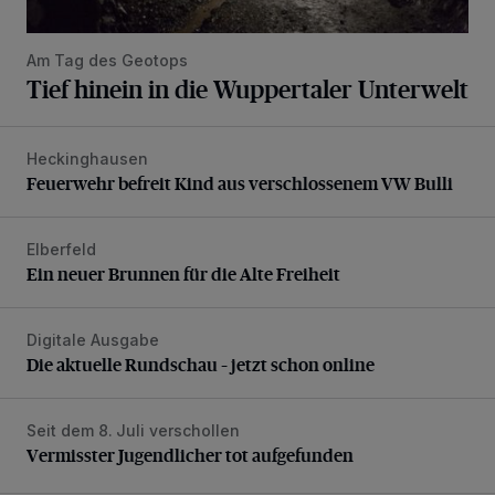
Am Tag des Geotops
Tief hinein in die Wuppertaler Unterwelt
Heckinghausen
Feuerwehr befreit Kind aus verschlossenem VW Bulli
Feuerwehr befreit Kind aus verschlossenem VW Bulli
Elberfeld
Ein neuer Brunnen für die Alte Freiheit
Ein neuer Brunnen für die Alte Freiheit
Digitale Ausgabe
Die aktuelle Rundschau – jetzt schon online
Die aktuelle Rundschau – jetzt schon online
Seit dem 8. Juli verschollen
Vermisster Jugendlicher tot aufgefunden
Vermisster Jugendlicher tot aufgefunden