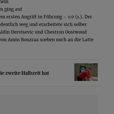
inem
m ging auf
 ersten Angriff in Führung – 1:0 (1.). Der
entlich weg und erarbeitete sich selber
Aldin Dervisevic und Chestron Oostwoud
 von Amin Bouzraa soeben noch an die Latte
te Halbzeit hat gesessen“
e zweite Halbzeit hat