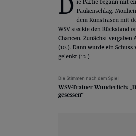
D
ie Partie begann mit e
Paukenschlag. Monhei
dem Kunstrasen mit dem
WSV steckte den Rückstand ord
Chancen. Zunächst vergaben 
(10.). Dann wurde ein Schuss
gelenkt (12.).
Die Stimmen nach dem Spiel
WSV-Trainer Wunderlich: „Die zwei
WSV-Trainer Wunderlich: „Di
gesessen“