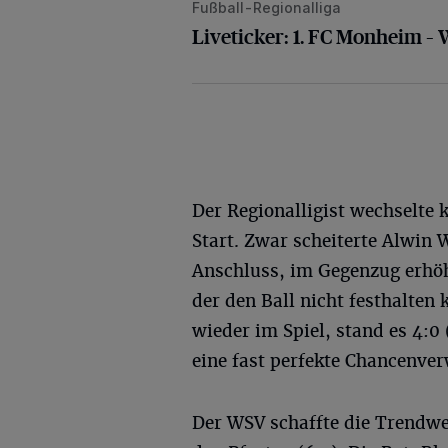
Fußball-Regionalliga
Liveticker: 1. FC Monheim – Wupper
Liveticker: 1. FC Monheim –
Der Regionalligist wechselte 
Start. Zwar scheiterte Alwin 
Anschluss, im Gegenzug erhö
der den Ball nicht festhalten 
wieder im Spiel, stand es 4:0
eine fast perfekte Chancenver
Der WSV schaffte die Trendwen