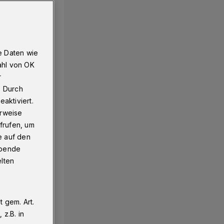
e Daten wie
ahl von OK
r
. Durch
aktiviert.
erweise
frufen, um
e auf den
ebende
elten
 gem. Art.
z.B. in