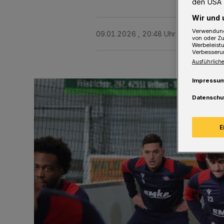
den USA 
Wir und 
Verwendung
09.01.2026 , 20:48 Uhr
2 Minuten Le
von oder Zu
Werbeleist
Verbesseru
Ausführliche
Impressu
Datenschu
E