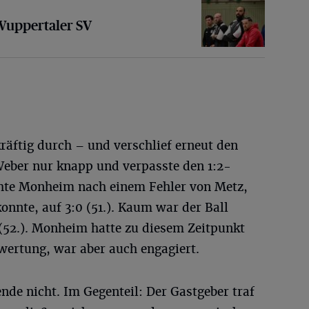
taler SV
 Wuppertaler SV
kräftig durch – und verschlief erneut den
Weber nur knapp und verpasste den 1:2-
hte Monheim nach einem Fehler von Metz,
konnte, auf 3:0 (51.). Kaum war der Ball
 (52.). Monheim hatte zu diesem Zeitpunkt
wertung, war aber auch engagiert.
de nicht. Im Gegenteil: Der Gastgeber traf