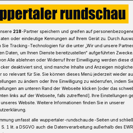
ßball: Wuppertaler SV verliert Test in Monheim 0:4
unsere
218
-Partner speichern und greifen auf personenbezogen
aten oder eindeutige Kennungen auf Ihrem Gerät zu. Durch Ausw
n Sie Tracking-Technologien für die unter „Wir und unsere Partne
 1. FC Monheim
en Daten, um Ihnen Dienste bereitzustellen“ aufgeführten Zwecke
 Auftakt eiskalt
on Alle ablehnen oder Widerruf Ihrer Einwilligung werden diese de
cker deaktiviert sind, sind manche Inhalte und Anzeigen möglich
r so relevant für Sie. Sie können dieses Menü jederzeit wieder au
tellungen zu ändern oder Ihre Einwilligung zu widerrufen, indem Si
stellungen am unteren Rand der Webseite klicken [oder das schw
ten links auf der Webseite, falls zutreffend]. Ihre Einstellungen g
gionalligist Wuppertaler SV hat den
 unseres Website. Weitere Informationen finden Sie in unserer
er seinem neuen Trainer Mike Wunderlich
utzerklärung.
nterlagen am Freitagabend (9. Januar
immung umfasst alle wuppertaler-rundschau.de-Seiten und schließt
erligisten 1. FC Monheim mit 0:4 (0:2).
 S. 1 lit. a DSGVO auch die Datenverarbeitung außerhalb des EWR, 