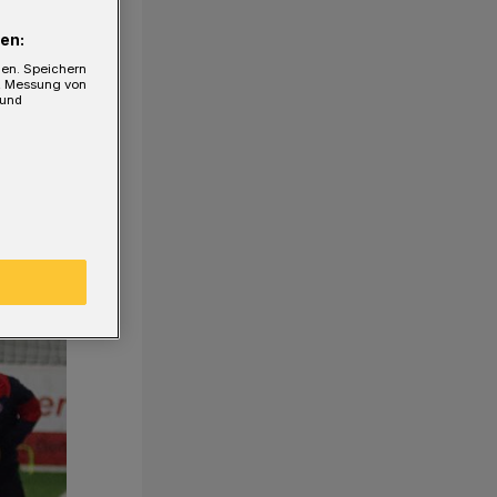
en:
gen. Speichern
e, Messung von
 und