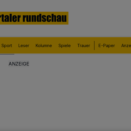
Sport
Leser
Kolumne
Spiele
Trauer
E-Paper
Anze