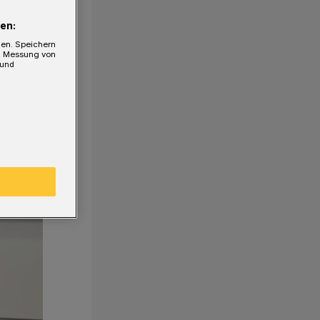
en:
gen. Speichern
e, Messung von
 und