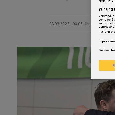
den USA 
Wir und 
Verwendung
von oder Zu
Werbeleist
08.03.2025 , 00:05 Uhr
3 Minuten Le
Verbesseru
Ausführliche
Impressu
Datenschu
E