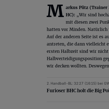
M
arkus Pütz (Trainer
HC):
„Wir sind hoch
mit diesen zwei Punk
hatten vor Minden. Natürlich 
Auf der anderen Seite ist es 
antreten, die dann vielleicht 
ersten Halbzeit sind wir nich
Halbverteidigungsposition geg
wir decken wollten. Deswegen 
2. Handball-BL: 32:27 (16:15) bei 
Furioser BHC holt die Big Points im 
Furioser BHC holt die Big Po