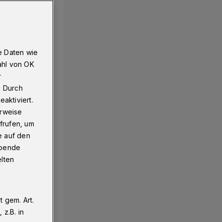
e Daten wie
ahl von OK
r
. Durch
aktiviert.
erweise
frufen, um
e auf den
ebende
elten
 gem. Art.
z.B. in