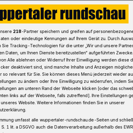
e Stimmen nach dem BHC-Auswärtssieg bei GWD Minden
unsere
218
-Partner speichern und greifen auf personenbezogen
aten oder eindeutige Kennungen auf Ihrem Gerät zu. Durch Ausw
n Sie Tracking-Technologien für die unter „Wir und unsere Partne
en Daten, um Ihnen Dienste bereitzustellen“ aufgeführten Zwecke
Pütz: „Wir sind
on Alle ablehnen oder Widerruf Ihrer Einwilligung werden diese de
cker deaktiviert sind, sind manche Inhalte und Anzeigen möglich
en“
r so relevant für Sie. Sie können dieses Menü jederzeit wieder au
tellungen zu ändern oder Ihre Einwilligung zu widerrufen, indem Si
stellungen am unteren Rand der Webseite klicken [oder das schw
ten links auf der Webseite, falls zutreffend]. Ihre Einstellungen g
ße Chance, einen weiteren deutlichen
 unseres Website. Weitere Informationen finden Sie in unserer
a-Rückkehr zu setzen. Und die nahm der
utzerklärung.
it dem Sieg beim direkten Verfolger GWD
immung umfasst alle wuppertaler-rundschau.de-Seiten und schließt
Weise wahr. Die Stimmen nach der Partie
 S. 1 lit. a DSGVO auch die Datenverarbeitung außerhalb des EWR, 