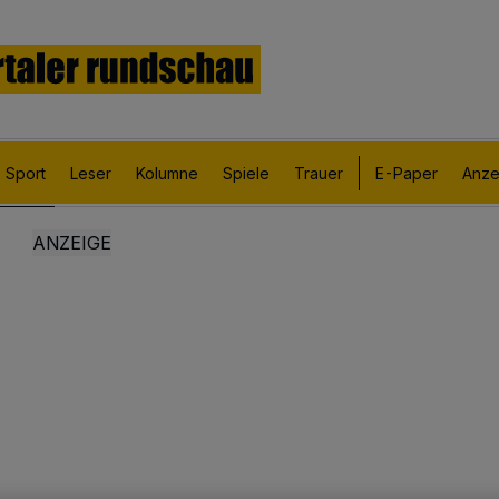
Sport
Leser
Kolumne
Spiele
Trauer
E-Paper
Anze