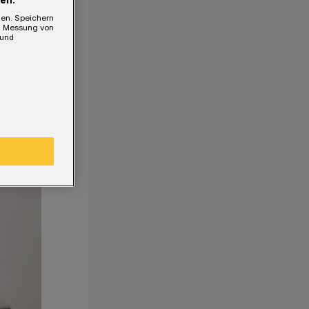
gen. Speichern
e, Messung von
 und