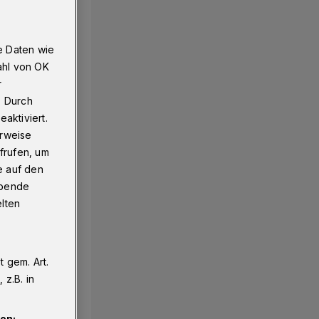
e Daten wie
ahl von OK
r
. Durch
aktiviert.
erweise
frufen, um
e auf den
ebende
elten
 gem. Art.
z.B. in
en: