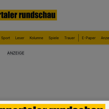
Sport
Leser
Kolumne
Spiele
Trauer
E-Paper
Anze