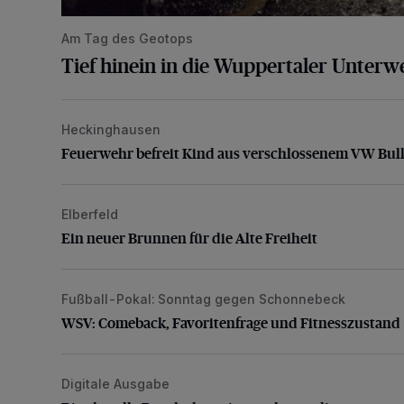
Am Tag des Geotops
Tief hinein in die Wuppertaler Unterwe
Heckinghausen
Feuerwehr befreit Kind aus verschlossenem VW Bulli
Feuerwehr befreit Kind aus verschlossenem VW Bull
Elberfeld
Ein neuer Brunnen für die Alte Freiheit
Ein neuer Brunnen für die Alte Freiheit
Fußball-Pokal: Sonntag gegen Schonnebeck
WSV: Comeback, Favoritenfrage und Fitnesszustan
WSV: Comeback, Favoritenfrage und Fitnesszustand
Digitale Ausgabe
Die aktuelle Rundschau – jetzt schon online