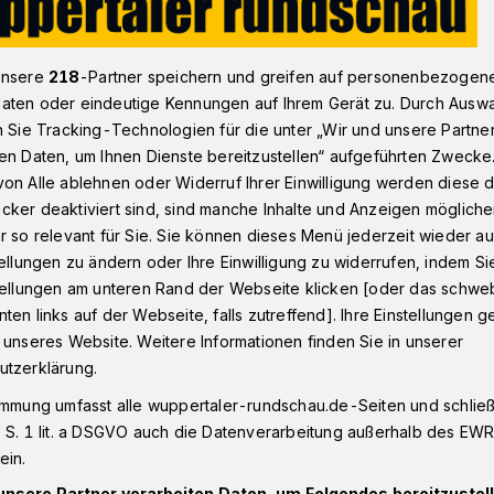
unsere
218
-Partner speichern und greifen auf personenbezogen
itslose in Wuppertal: Quote liegt bei 8,2 Prozent
aten oder eindeutige Kennungen auf Ihrem Gerät zu. Durch Ausw
n Sie Tracking-Technologien für die unter „Wir und unsere Partne
en Daten, um Ihnen Dienste bereitzustellen“ aufgeführten Zwecke
on Alle ablehnen oder Widerruf Ihrer Einwilligung werden diese de
cker deaktiviert sind, sind manche Inhalte und Anzeigen möglich
Arbeitslose in
r so relevant für Sie. Sie können dieses Menü jederzeit wieder au
tellungen zu ändern oder Ihre Einwilligung zu widerrufen, indem Si
stellungen am unteren Rand der Webseite klicken [oder das schw
ten links auf der Webseite, falls zutreffend]. Ihre Einstellungen g
 unseres Website. Weitere Informationen finden Sie in unserer
utzerklärung.
sind Ende August 15.265 Menschen
nd 343 (2,3 Prozent) mehr als im Juli und
immung umfasst alle wuppertaler-rundschau.de-Seiten und schließt
 weniger als im August 2018. Die
 S. 1 lit. a DSGVO auch die Datenverarbeitung außerhalb des EWR, 
4 Prozent. Im Juli lag sie bei 8,2 Prozent,
ein.
ent.
unsere Partner verarbeiten Daten, um Folgendes bereitzustell