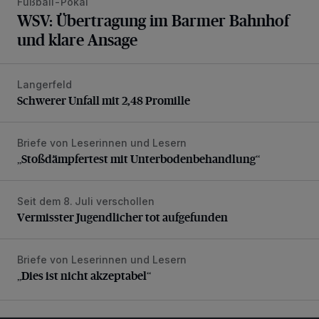
Fußball-Pokal
WSV: Übertragung im Barmer Bahnhof
und klare Ansage
Langerfeld
Schwerer Unfall mit 2,48 Promille
Schwerer Unfall mit 2,48 Promille
Briefe von Leserinnen und Lesern
„Stoßdämpfertest mit Unterbodenbehandlung“
„Stoßdämpfertest mit Unterbodenbehandlung“
Seit dem 8. Juli verschollen
Vermisster Jugendlicher tot aufgefunden
Vermisster Jugendlicher tot aufgefunden
Briefe von Leserinnen und Lesern
„Dies ist nicht akzeptabel“
„Dies ist nicht akzeptabel“