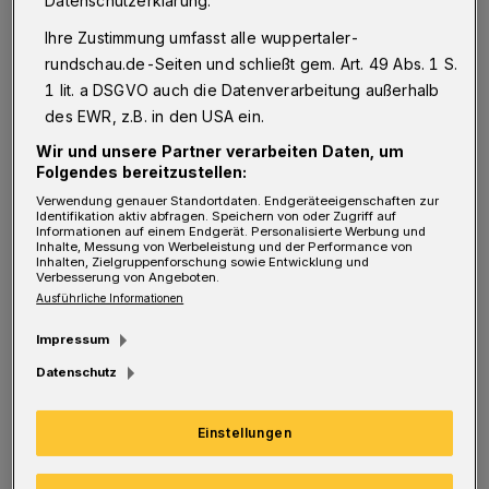
Datenschutzerklärung.
digitalen Kinderrechtebriefkasten
an“, heißt
Ihre Zustimmung umfasst alle wuppertaler-
es. Der Briefkasten befindet sich in der Tür
rundschau.de-Seiten und schließt gem. Art. 49 Abs. 1 S.
zum Kinderkleiderladen „Zum kleinen
1 lit. a DSGVO auch die Datenverarbeitung außerhalb
des EWR, z.B. in den USA ein.
Elefanten“ und wird regelmäßig geleert: Wir
Wir und unsere Partner verarbeiten Daten, um
werden die Anliegen schnellstmöglich
Folgendes bereitzustellen:
bearbeiten und uns darum kümmern und
Verwendung genauer Standortdaten. Endgeräteeigenschaften zur
Identifikation aktiv abfragen. Speichern von oder Zugriff auf
hoffen sehr, dass dieser auch gut genutzt
Informationen auf einem Endgerät. Personalisierte Werbung und
Inhalte, Messung von Werbeleistung und der Performance von
wird.“
Inhalten, Zielgruppenforschung sowie Entwicklung und
Verbesserung von Angeboten.
Ausführliche Informationen
Unter diesem Motto fordern „Jedes Kind
Impressum
braucht eine Zukunft“ fordert der
Datenschutz
Kinderschutzbund gemeinsam mit dem
Deutschen Kinderhilfswerk und UNICEF
Einstellungen
Deutschland ein stärkeres politisches
Engagement für eine gerechte und lebenswerte