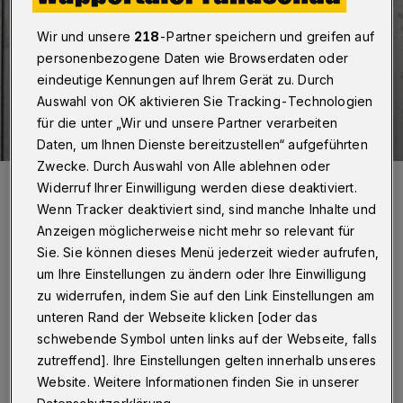
Wir und unsere
218
-Partner speichern und greifen auf
personenbezogene Daten wie Browserdaten oder
eindeutige Kennungen auf Ihrem Gerät zu. Durch
Auswahl von OK aktivieren Sie Tracking-Technologien
für die unter „Wir und unsere Partner verarbeiten
Daten, um Ihnen Dienste bereitzustellen“ aufgeführten
Zwecke. Durch Auswahl von Alle ablehnen oder
Der neue Briefkasten an der Schloßbleiche.
Widerruf Ihrer Einwilligung werden diese deaktiviert.
Foto: Kinderschutzbund
Wenn Tracker deaktiviert sind, sind manche Inhalte und
Anzeigen möglicherweise nicht mehr so relevant für
Sie. Sie können dieses Menü jederzeit wieder aufrufen,
um Ihre Einstellungen zu ändern oder Ihre Einwilligung
zu widerrufen, indem Sie auf den Link Einstellungen am
„Hier können Wünsche, Ideen, Probleme und
unteren Rand der Webseite klicken [oder das
schwebende Symbol unten links auf der Webseite, falls
Hinweise von Kindern und Jugendlichen in
zutreffend]. Ihre Einstellungen gelten innerhalb unseres
Papierform eingeworfen werden. Darüber
Website. Weitere Informationen finden Sie in unserer
hinaus bieten wir auf unserer Homepage
den