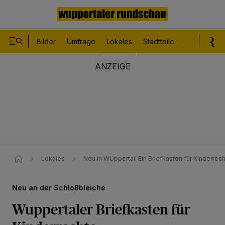
Bilder
Umfrage
Lokales
Stadtteile
Sport
Le
Lokales
Neu in WUppertal: Ein Briefkasten für Kinderrech
Neu an der Schloßbleiche
Wuppertaler Briefkasten für