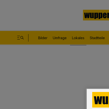
Bilder
Umfrage
Lokales
Stadtteile