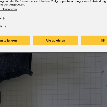
ung und der Performance von Inhalten, Zielgruppenforschung sowie Entwicklung
ng von Angeboten.
 Informationen
Lesezeit
m
tz
instellungen
Alle ablehnen
OK