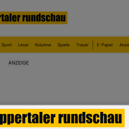
Sport
Leser
Kolumne
Spiele
Trauer
E-Paper
Anze