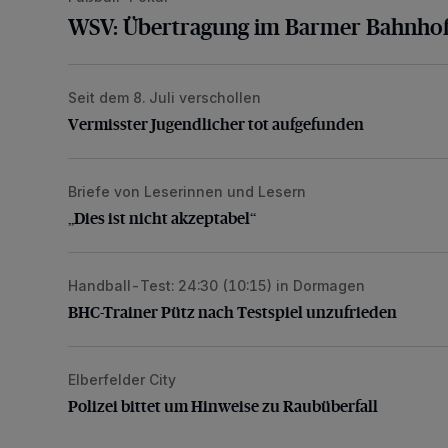
WSV: Übertragung im Barmer Bahnhof
Seit dem 8. Juli verschollen
Vermisster Jugendlicher tot aufgefunden
Vermisster Jugendlicher tot aufgefunden
Briefe von Leserinnen und Lesern
„Dies ist nicht akzeptabel“
„Dies ist nicht akzeptabel“
Handball-Test: 24:30 (10:15) in Dormagen
BHC-Trainer Pütz nach Testspiel unzufrieden
BHC-Trainer Pütz nach Testspiel unzufrieden
Elberfelder City
Polizei bittet um Hinweise zu Raubüberfall
Polizei bittet um Hinweise zu Raubüberfall