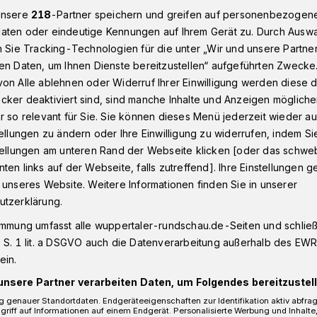
unsere
218
-Partner speichern und greifen auf personenbezogen
aten oder eindeutige Kennungen auf Ihrem Gerät zu. Durch Ausw
n Sie Tracking-Technologien für die unter „Wir und unsere Partne
tbahnhof​: 17-Jähriger mit Softair-Pistole
en Daten, um Ihnen Dienste bereitzustellen“ aufgeführten Zwecke
on Alle ablehnen oder Widerruf Ihrer Einwilligung werden diese de
cker deaktiviert sind, sind manche Inhalte und Anzeigen möglich
r so relevant für Sie. Sie können dieses Menü jederzeit wieder au
tellungen zu ändern oder Ihre Einwilligung zu widerrufen, indem Si
it Softair-Pistole
stellungen am unteren Rand der Webseite klicken [oder das schw
ten links auf der Webseite, falls zutreffend]. Ihre Einstellungen g
 unseres Website. Weitere Informationen finden Sie in unserer
utzerklärung.
immung umfasst alle wuppertaler-rundschau.de-Seiten und schließt
en haben am Sonntagmittag (10.
 S. 1 lit. a DSGVO auch die Datenverarbeitung außerhalb des EWR, 
taler Hauptbahnhof eine so genannte
ein.
gendlichen sichergestellt.
unsere Partner verarbeiten Daten, um Folgendes bereitzustell
 genauer Standortdaten. Endgeräteeigenschaften zur Identifikation aktiv abfra
griff auf Informationen auf einem Endgerät. Personalisierte Werbung und Inhalt