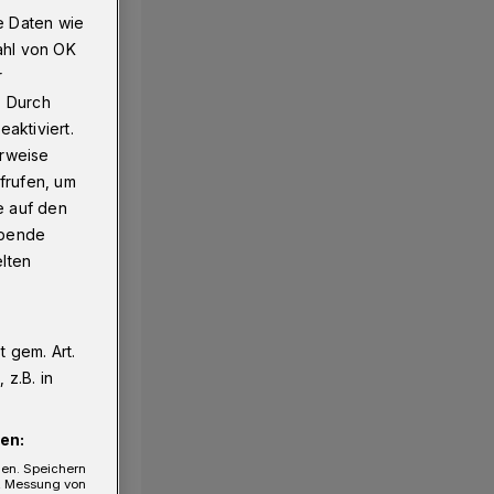
e Daten wie
ahl von OK
r
. Durch
aktiviert.
erweise
frufen, um
e auf den
ebende
elten
 gem. Art.
z.B. in
en:
gen. Speichern
e, Messung von