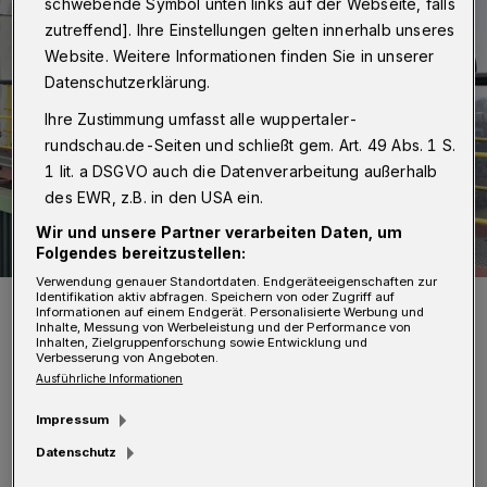
schwebende Symbol unten links auf der Webseite, falls
zutreffend]. Ihre Einstellungen gelten innerhalb unseres
Website. Weitere Informationen finden Sie in unserer
Datenschutzerklärung.
Ihre Zustimmung umfasst alle wuppertaler-
rundschau.de-Seiten und schließt gem. Art. 49 Abs. 1 S.
1 lit. a DSGVO auch die Datenverarbeitung außerhalb
des EWR, z.B. in den USA ein.
Wir und unsere Partner verarbeiten Daten, um
Folgendes bereitzustellen:
Verwendung genauer Standortdaten. Endgeräteeigenschaften zur
Identifikation aktiv abfragen. Speichern von oder Zugriff auf
Die Delegation der Betreiberfirma Tokyo Electric Power Company
Informationen auf einem Endgerät. Personalisierte Werbung und
(TEPCO) besuchte a und informierte sich über die Energiewende in
Inhalte, Messung von Werbeleistung und der Performance von
Deutschland. Links im Bild: Oliver Wagner, Projektleiter in der
Inhalten, Zielgruppenforschung sowie Entwicklung und
Abteilung Energie-, Verkehrs- und Klimapolitik am Wuppertal
Verbesserung von Angeboten.
Institut.
Ausführliche Informationen
Foto: AWG
Impressum
Datenschutz