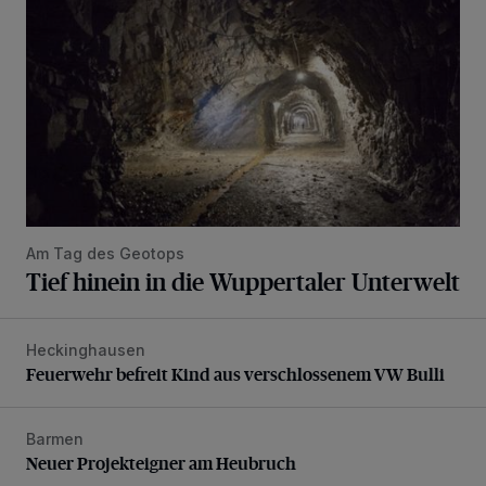
Am Tag des Geotops
Tief hinein in die Wuppertaler Unterwelt
Heckinghausen
Feuerwehr befreit Kind aus verschlossenem VW Bulli
Feuerwehr befreit Kind aus verschlossenem VW Bulli
Barmen
Neuer Projekteigner am Heubruch
Neuer Projekteigner am Heubruch