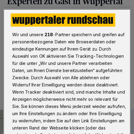
Experten zu Gast in Wuppertal
Wuppertal
·
Welchen Beitrag kann die Umwandlung
von erneuerbarer Energie in Wasserstoff leisten? Fast
auf den Tag genau acht Jahre nach der verheerenden
Reaktorkatastrophe in einem Kernkraftwerk im
Wir und unsere
218
-Partner speichern und greifen auf
japanischen Fukushima kam eine Delegation der
personenbezogene Daten wie Browserdaten oder
Betreiberfirma Tokyo Electric Power Company
eindeutige Kennungen auf Ihrem Gerät zu. Durch
(TEPCO) zu Besuch nach Wuppertal, um sich über die
Auswahl von OK aktivieren Sie Tracking-Technologien
Energiewende in Deutschland zu informieren.
für die unter „Wir und unsere Partner verarbeiten
Daten, um Ihnen Dienste bereitzustellen“ aufgeführten
Zwecke. Durch Auswahl von Alle ablehnen oder
01.03.2019 , 12:17 Uhr
Eine Minute Lesezeit
Widerruf Ihrer Einwilligung werden diese deaktiviert.
Wenn Tracker deaktiviert sind, sind manche Inhalte und
Anzeigen möglicherweise nicht mehr so relevant für
Sie. Sie können dieses Menü jederzeit wieder aufrufen,
um Ihre Einstellungen zu ändern oder Ihre Einwilligung
zu widerrufen, indem Sie auf den Link Einstellungen am
unteren Rand der Webseite klicken [oder das