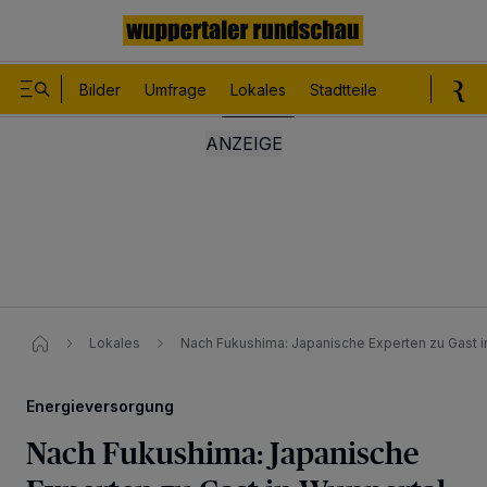
Bilder
Umfrage
Lokales
Stadtteile
Sport
Le
Lokales
Nach Fukushima: Japanische Experten zu Gast i
Energieversorgung
Nach Fukushima: Japanische