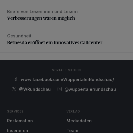
Briefe von Leserinnen und Lesern
Verbesserungen wären möglich
Verbesserungen wären möglich
Gesundheit
Bethesda eröffnet ein innovatives Callcenter
Bethesda eröffnet ein innovatives Callcenter
SOZIALE MEDIEN
www.facebook.com/WuppertalerRundschau/
@WRundschau
@wuppertalerrundschau
SERVICES
VERLAG
Reklamation
Mediadaten
Inserieren
Team