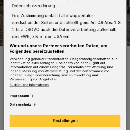
Datenschutzerklärung.
Ihre Zustimmung umfasst alle wuppertaler-
rundschau.de-Seiten und schließt gem. Art. 49 Abs. 1 S.
1 lit. a DSGVO auch die Datenverarbeitung außerhalb
des EWR, z.B. in den USA ein.
Wir und unsere Partner verarbeiten Daten, um
Folgendes bereitzustellen:
Die Detonation war enorm.
Foto: Christoph Petersen
Verwendung genauer Standortdaten. Endgeräteeigenschaften zur
Identifikation aktiv abfragen. Speichern von oder Zugriff auf
Informationen auf einem Endgerät. Personalisierte Werbung und
Inhalte, Messung von Werbeleistung und der Performance von
Inhalten, Zielgruppenforschung sowie Entwicklung und
Verbesserung von Angeboten.
Ausführliche Informationen
D
ie ganze Nacht über haben Mitarbeiter
Impressum
des THW, der Feuerwehr und der
Datenschutz
Stadtverwaltung rund um das
einsturzgefährdete Gebäude Steinweg 52 in
Einstellungen