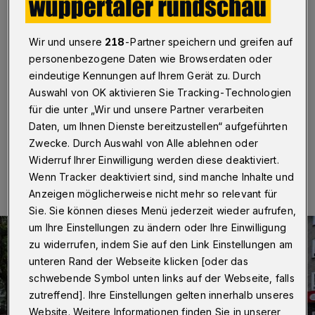
wieder frei
Wuppertal
·
Der Steinweg in Wuppertal-Barmen ist
Wir und unsere
218
-Partner speichern und greifen auf
zwischen der Autobahn 46 und dem Alten Markt
personenbezogene Daten wie Browserdaten oder
wieder befahrbar. Ein Teil der Straße musste wegen
eindeutige Kennungen auf Ihrem Gerät zu. Durch
einer Explosion in einem Mehrfamilienhaus am
Auswahl von OK aktivieren Sie Tracking-Technologien
Sonntagmorgen (1. November 2020) gesperrt werden.
für die unter „Wir und unsere Partner verarbeiten
Daten, um Ihnen Dienste bereitzustellen“ aufgeführten
Zwecke. Durch Auswahl von Alle ablehnen oder
02.11.2020 , 08:27 Uhr
Eine Minute Lesezeit
Widerruf Ihrer Einwilligung werden diese deaktiviert.
Wenn Tracker deaktiviert sind, sind manche Inhalte und
Anzeigen möglicherweise nicht mehr so relevant für
Sie. Sie können dieses Menü jederzeit wieder aufrufen,
um Ihre Einstellungen zu ändern oder Ihre Einwilligung
zu widerrufen, indem Sie auf den Link Einstellungen am
unteren Rand der Webseite klicken [oder das
schwebende Symbol unten links auf der Webseite, falls
zutreffend]. Ihre Einstellungen gelten innerhalb unseres
Website. Weitere Informationen finden Sie in unserer