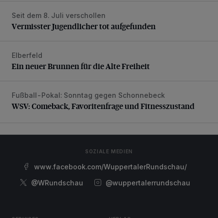
Seit dem 8. Juli verschollen
Vermisster Jugendlicher tot aufgefunden
Vermisster Jugendlicher tot aufgefunden
Elberfeld
Ein neuer Brunnen für die Alte Freiheit
Ein neuer Brunnen für die Alte Freiheit
Fußball-Pokal: Sonntag gegen Schonnebeck
WSV: Comeback, Favoritenfrage und Fitnesszustand
WSV: Comeback, Favoritenfrage und Fitnesszustand
SOZIALE MEDIEN
www.facebook.com/WuppertalerRundschau/
@WRundschau
@wuppertalerrundschau