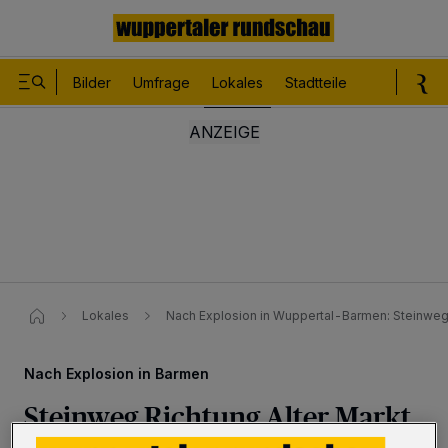
Bilder
Umfrage
Lokales
Stadtteile
Sport
Le
Lokales
Nach Explosion in Wuppertal-Barmen: Steinweg R
Nach Explosion in Barmen
Steinweg Richtung Alter Markt