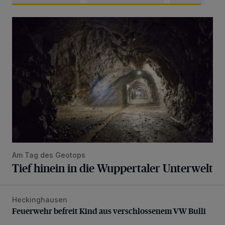
Tief hinein in die Wuppertaler Unterwelt
Am Tag des Geotops
Tief hinein in die Wuppertaler Unterwelt
Heckinghausen
Feuerwehr befreit Kind aus verschlossenem VW Bulli
Feuerwehr befreit Kind aus verschlossenem VW Bulli