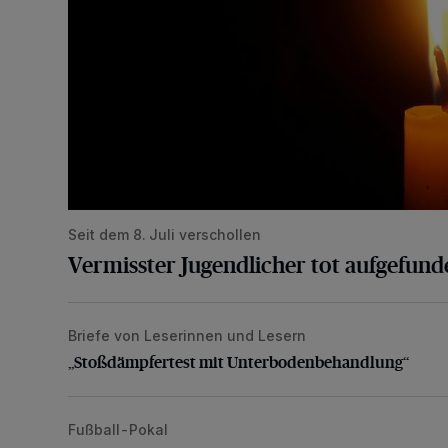
Seit dem 8. Juli verschollen
Vermisster Jugendlicher tot aufgefund
Briefe von Leserinnen und Lesern
„Stoßdämpfertest mit Unterbodenbehandlung“
„Stoßdämpfertest mit Unterbodenbehandlung“
Fußball-Pokal
WSV: Übertragung im Barmer Bahnhof und klare An