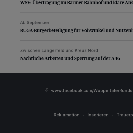
WSV: Übertragung im Barmer Bahnhof und klare An
Ab September
BUGA-Bürgerbeteiligung für Vohwinkel und Nützenb
BUGA-Bürgerbeteiligung für Vohwinkel und Nützen
Zwischen Langerfeld und Kreuz Nord
Nächtliche Arbeiten und Sperrung auf der A46
Nächtliche Arbeiten und Sperrung auf der A46
www.facebook.com/WuppertalerRunds
Reklamation
Inserieren
Trauerp