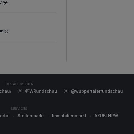
sage
erg
berg
SOZIALE MEDIEN
chau/
@WRundschau
@wuppertalerrundschau
SERVICES
ortal
Stellenmarkt
Immobilienmarkt
AZUBI NRW