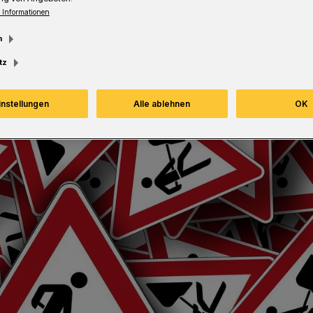
 Informationen
Lesezeit
m
tz
instellungen
Alle ablehnen
OK