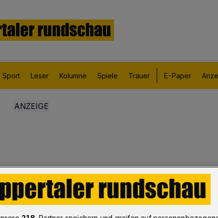
Sport
Leser
Kolumne
Spiele
Trauer
E-Paper
Anze
unsere
218
-Partner speichern und greifen auf personenbezogen