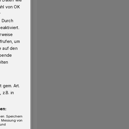
ahl von OK
r
. Durch
aktiviert.
erweise
frufen, um
e auf den
ebende
elten
 gem. Art.
z.B. in
en:
gen. Speichern
e, Messung von
 und