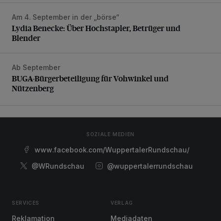
Am 4. September in der „börse“
Lydia Benecke: Über Hochstapler, Betrüger und Blender
Lydia Benecke: Über Hochstapler, Betrüger und
Blender
Ab September
BUGA-Bürgerbeteiligung für Vohwinkel und Nützenberg
BUGA-Bürgerbeteiligung für Vohwinkel und
Nützenberg
SOZIALE MEDIEN
www.facebook.com/WuppertalerRundschau/
@WRundschau
@wuppertalerrundschau
SERVICES
VERLAG
Reklamation
Mediadaten