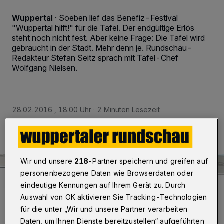
Wuppertal
·
Soeben lief das Benefiz-Festival
"Wuppertal hilft!" für die Tafel. Der endgültige Erlös
steht noch nicht fest. Aber keine Frage: Die Tafel wird
gebraucht in der Stadt. Mehr denn je. Rundschau-
Redakteur Stefan Seitz sprach mit Tafel-Chef
Wolfgang Nielsen.
28.02.2016 , 18:00 Uhr
2 Minuten Lesezeit
Wir und unsere
218
-Partner speichern und greifen auf
personenbezogene Daten wie Browserdaten oder
eindeutige Kennungen auf Ihrem Gerät zu. Durch
Auswahl von OK aktivieren Sie Tracking-Technologien
für die unter „Wir und unsere Partner verarbeiten
Daten, um Ihnen Dienste bereitzustellen“ aufgeführten