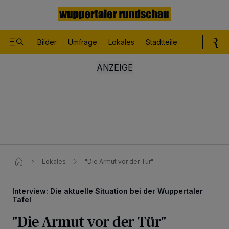
Bilder
Umfrage
Lokales
Stadtteile
Sport
Le
Lokales
"Die Armut vor der Tür"
Interview: Die aktuelle Situation bei der Wuppertaler
Tafel
"Die Armut vor der Tür"