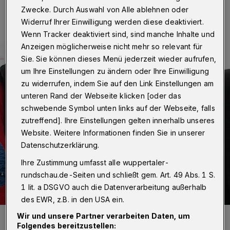
Zwecke. Durch Auswahl von Alle ablehnen oder
Widerruf Ihrer Einwilligung werden diese deaktiviert.
Wenn Tracker deaktiviert sind, sind manche Inhalte und
Anzeigen möglicherweise nicht mehr so relevant für
Sie. Sie können dieses Menü jederzeit wieder aufrufen,
um Ihre Einstellungen zu ändern oder Ihre Einwilligung
zu widerrufen, indem Sie auf den Link Einstellungen am
unteren Rand der Webseite klicken [oder das
schwebende Symbol unten links auf der Webseite, falls
zutreffend]. Ihre Einstellungen gelten innerhalb unseres
Website. Weitere Informationen finden Sie in unserer
Datenschutzerklärung.
Ihre Zustimmung umfasst alle wuppertaler-
rundschau.de-Seiten und schließt gem. Art. 49 Abs. 1 S.
1 lit. a DSGVO auch die Datenverarbeitung außerhalb
des EWR, z.B. in den USA ein.
Wolfgang Nielsen leitet die seit 1995 bestehende Wuppertaler
Wir und unsere Partner verarbeiten Daten, um
Tafel — und sagt für „Wuppertal hilft!“ nochmals ganz herzlich
Folgendes bereitzustellen: