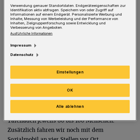
„Danke“.
Verwendung genauer Standortdaten. Endgeräteeigenschaften zur
Foto: Raina Seinsche
Identifikation aktiv abfragen. Speichern von oder Zugriff auf
Informationen auf einem Endgerät. Personalisierte Werbung und
Inhalte, Messung von Werbeleistung und der Performance von
Inhalten, Zielgruppenforschung sowie Entwicklung und
Verbesserung von Angeboten.
Ausführliche Informationen
G
Impressum
erade ist der bundesdeutsche Armutsbericht
Datenschutz
veröffentlicht worden. Wie erleben Sie
gesellschaftliche Missverhältnisse?
Einstellungen
Nielsen:
Wir haben jeden Tag mit der
OK
Wirklichkeit hinter den Statistiken zu
kämpfen, sehen und erleben die Armut vor der
Alle ablehnen
Tür. Täglich besuchen uns in unseren vier
Tafelläden jeweils 80 bis 100 Menschen.
Zusätzlich fahren wir noch mit dem
Sozialmobil an vier Stellen vor Ort.