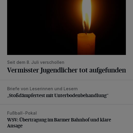
Seit dem 8. Juli verschollen
Vermisster Jugendlicher tot aufgefunden
Briefe von Leserinnen und Lesern
„Stoßdämpfertest mit Unterbodenbehandlung“
„Stoßdämpfertest mit Unterbodenbehandlung“
Fußball-Pokal
WSV: Übertragung im Barmer Bahnhof und klare Ansage
WSV: Übertragung im Barmer Bahnhof und klare
Ansage