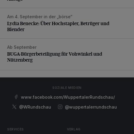
Am 4. September in der „börse“
Lydia Benecke: Über Hochstapler, Betrüger und Blender
Lydia Benecke: Über Hochstapler, Betrüger und
Blender
Ab September
BUGA-Bürgerbeteiligung für Vohwinkel und Nützenberg
BUGA-Bürgerbeteiligung für Vohwinkel und
Nützenberg
SOZIALE MEDIEN
www.facebook.com/WuppertalerRundschau/
@WRundschau
@wuppertalerrundschau
SERVICES
VERLAG