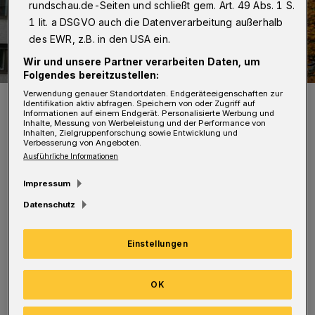
rundschau.de-Seiten und schließt gem. Art. 49 Abs. 1 S.
1 lit. a DSGVO auch die Datenverarbeitung außerhalb
des EWR, z.B. in den USA ein.
Wir und unsere Partner verarbeiten Daten, um
Folgendes bereitzustellen:
Verwendung genauer Standortdaten. Endgeräteeigenschaften zur
Die Agentur für Arbeit an der Hünefeldstraße.
Identifikation aktiv abfragen. Speichern von oder Zugriff auf
Foto: Christoph Petersen
Informationen auf einem Endgerät. Personalisierte Werbung und
Inhalte, Messung von Werbeleistung und der Performance von
Inhalten, Zielgruppenforschung sowie Entwicklung und
Verbesserung von Angeboten.
Ausführliche Informationen
Impressum
Ab dann sind Vorsprachen wie beim
Datenschutz
Einwohnermelde- oder Straßenverkehrsamt
auch in den Eingangszonen der Agentur nur
Einstellungen
noch mit vorheriger Anmeldung möglich.
OK
„Dies vermeidet Wege- und Wartezeiten“,
heißt es. Zudem hätten die Mitarbeiterinnen