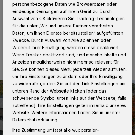
nur noch mit Termin
personenbezogene Daten wie Browserdaten oder
eindeutige Kennungen auf Ihrem Gerät zu. Durch
Wuppertl
·
Die Agentur für Arbeit vergibt ab dem 16.
Auswahl von OK aktivieren Sie Tracking-Technologien
Juni 2025 an ihren Standorten in Wuppertal,
für die unter „Wir und unsere Partner verarbeiten
Remscheid und Solingen feste Termine.
Daten, um Ihnen Dienste bereitzustellen“ aufgeführten
Zwecke. Durch Auswahl von Alle ablehnen oder
Widerruf Ihrer Einwilligung werden diese deaktiviert.
10.06.2025 , 08:00 Uhr
Eine Minute Lesezeit
Wenn Tracker deaktiviert sind, sind manche Inhalte und
Anzeigen möglicherweise nicht mehr so relevant für
Sie. Sie können dieses Menü jederzeit wieder aufrufen,
um Ihre Einstellungen zu ändern oder Ihre Einwilligung
zu widerrufen, indem Sie auf den Link Einstellungen am
unteren Rand der Webseite klicken [oder das
schwebende Symbol unten links auf der Webseite, falls
zutreffend]. Ihre Einstellungen gelten innerhalb unseres
Website. Weitere Informationen finden Sie in unserer
Datenschutzerklärung.
Ihre Zustimmung umfasst alle wuppertaler-