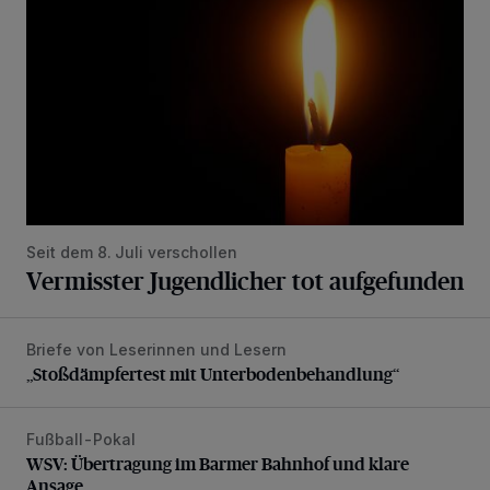
Seit dem 8. Juli verschollen
Vermisster Jugendlicher tot aufgefunden
Briefe von Leserinnen und Lesern
„Stoßdämpfertest mit Unterbodenbehandlung“
„Stoßdämpfertest mit Unterbodenbehandlung“
Fußball-Pokal
WSV: Übertragung im Barmer Bahnhof und klare Ansage
WSV: Übertragung im Barmer Bahnhof und klare
Ansage