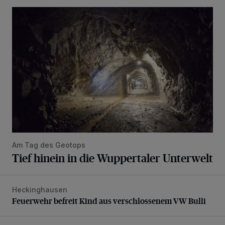
Tief hinein in die Wuppertaler Unterwelt
Am Tag des Geotops
Tief hinein in die Wuppertaler Unterwelt
Heckinghausen
Feuerwehr befreit Kind aus verschlossenem VW Bulli
Feuerwehr befreit Kind aus verschlossenem VW Bulli