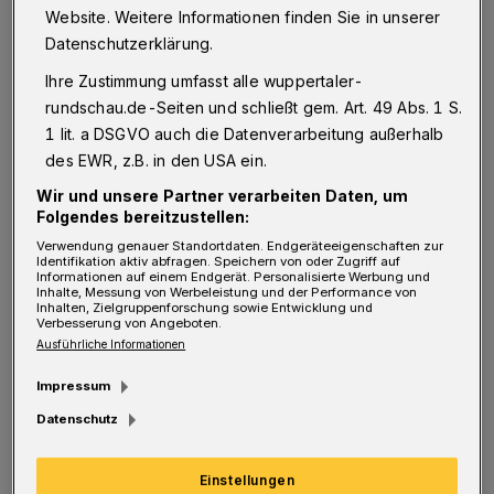
Website. Weitere Informationen finden Sie in unserer
gesellschaftlicher Veränderungen hat die
Datenschutzerklärung.
Synode des evangelischen Kirchenkreises
Ihre Zustimmung umfasst alle wuppertaler-
Wuppertal, das „Parlament“ ihrer 17
rundschau.de-Seiten und schließt gem. Art. 49 Abs. 1 S.
Gemeinden, am Pfingstsamstag neue Modelle
1 lit. a DSGVO auch die Datenverarbeitung außerhalb
für Leitung, Bildung, Jugendpartizipation und
des EWR, z.B. in den USA ein.
Diakonie beschlossen. „Diese Synode war
Wir und unsere Partner verarbeiten Daten, um
geprägt von schwierigen, aber notwendigen
Folgendes bereitzustellen:
Verwendung genauer Standortdaten. Endgeräteeigenschaften zur
Entscheidungen – getragen von der Hoffnung,
Identifikation aktiv abfragen. Speichern von oder Zugriff auf
Informationen auf einem Endgerät. Personalisierte Werbung und
Kirche lebendig und zukunftsfähig zu
Inhalte, Messung von Werbeleistung und der Performance von
Inhalten, Zielgruppenforschung sowie Entwicklung und
gestalten“, erklärt Superintendentin Ilka
Verbesserung von Angeboten.
Ausführliche Informationen
Federschmidt.
Impressum
Datenschutz
Geteiltes Superintendentenamt wird erprobt
Einstellungen