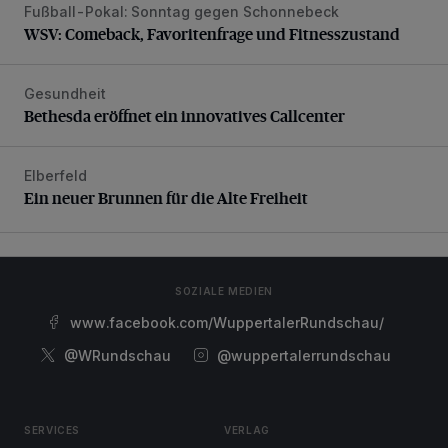
Fußball-Pokal: Sonntag gegen Schonnebeck
WSV: Comeback, Favoritenfrage und Fitnesszustand
WSV: Comeback, Favoritenfrage und Fitnesszustand
Gesundheit
Bethesda eröffnet ein innovatives Callcenter
Bethesda eröffnet ein innovatives Callcenter
Elberfeld
Ein neuer Brunnen für die Alte Freiheit
Ein neuer Brunnen für die Alte Freiheit
SOZIALE MEDIEN
www.facebook.com/WuppertalerRundschau/
@WRundschau
@wuppertalerrundschau
SERVICES
VERLAG