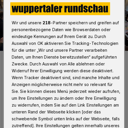
Wir und unsere
218
-Partner speichern und greifen auf
personenbezogene Daten wie Browserdaten oder
eindeutige Kennungen auf Ihrem Gerät zu. Durch
Auswahl von OK aktivieren Sie Tracking-Technologien
für die unter „Wir und unsere Partner verarbeiten
Blick in die Gemarker Kirche.
Daten, um Ihnen Dienste bereitzustellen“ aufgeführten
Foto: Thorsten Levin
Zwecke. Durch Auswahl von Alle ablehnen oder
Widerruf Ihrer Einwilligung werden diese deaktiviert.
Wenn Tracker deaktiviert sind, sind manche Inhalte und
Anzeigen möglicherweise nicht mehr so relevant für
Sie. Sie können dieses Menü jederzeit wieder aufrufen,
Von Sabine Damaschke
um Ihre Einstellungen zu ändern oder Ihre Einwilligung
zu widerrufen, indem Sie auf den Link Einstellungen am
U
unteren Rand der Webseite klicken [oder das
nter dem Eindruck sinkender
schwebende Symbol unten links auf der Webseite, falls
Kirchensteuereinnahmen und
zutreffend]. Ihre Einstellungen gelten innerhalb unseres