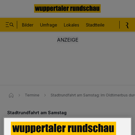
Bilder
Umfrage
Lokales
Stadtteile
Sport
Le
Termine
Stadtrundfahrt am Samstag: Im Oldtimerbus du
Stadtrundfahrt am Samstag
Im Oldtimerbus durch