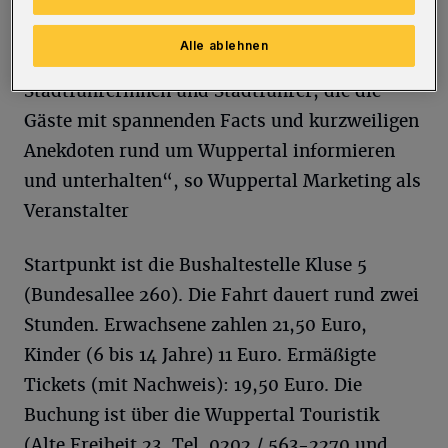
Aussichten und den ganz besonderen und
einzigartigen Charme der bergischen
Alle ablehnen
Großstadt. Mit an Bord: Kompetente
Stadtführerinnen und Stadtführer, die die
Gäste mit spannenden Facts und kurzweiligen
Anekdoten rund um Wuppertal informieren
und unterhalten“, so Wuppertal Marketing als
Veranstalter
Startpunkt ist die Bushaltestelle Kluse 5
(Bundesallee 260). Die Fahrt dauert rund zwei
Stunden. Erwachsene zahlen 21,50 Euro,
Kinder (6 bis 14 Jahre) 11 Euro. Ermäßigte
Tickets (mit Nachweis): 19,50 Euro. Die
Buchung ist über die Wuppertal Touristik
(Alte Freiheit 23, Tel. 0202 / 563-2270 und