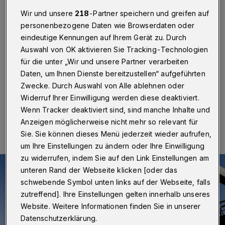
Wuppertal
Wir und unsere
218
-Partner speichern und greifen auf
personenbezogene Daten wie Browserdaten oder
Wuppertal
·
Von Westen nach Osten, von spannender
Historie bis Mut machender Zukunftsmusik, vom Tal
eindeutige Kennungen auf Ihrem Gerät zu. Durch
über die Hänge. Auf einer Stadtrundfahrt mit dem
Auswahl von OK aktivieren Sie Tracking-Technologien
Oldtimerbus entdecken Gäste seit April jeden Samstag
für die unter „Wir und unsere Partner verarbeiten
ab 11 Uhr bis zum Herbst die Wuppertaler Highlights.
Daten, um Ihnen Dienste bereitzustellen“ aufgeführten
Zwecke. Durch Auswahl von Alle ablehnen oder
Widerruf Ihrer Einwilligung werden diese deaktiviert.
04.06.2025 , 10:45 Uhr
Eine Minute Lesezeit
Wenn Tracker deaktiviert sind, sind manche Inhalte und
Anzeigen möglicherweise nicht mehr so relevant für
Sie. Sie können dieses Menü jederzeit wieder aufrufen,
um Ihre Einstellungen zu ändern oder Ihre Einwilligung
zu widerrufen, indem Sie auf den Link Einstellungen am
unteren Rand der Webseite klicken [oder das
schwebende Symbol unten links auf der Webseite, falls
zutreffend]. Ihre Einstellungen gelten innerhalb unseres
Website. Weitere Informationen finden Sie in unserer
Datenschutzerklärung.