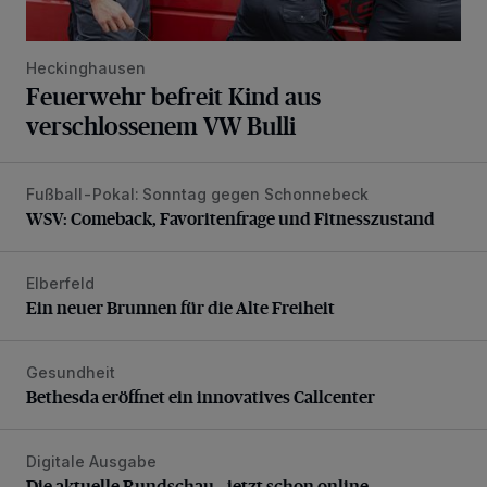
Heckinghausen
Feuerwehr befreit Kind aus
verschlossenem VW Bulli
Fußball-Pokal: Sonntag gegen Schonnebeck
WSV: Comeback, Favoritenfrage und Fitnesszustand
WSV: Comeback, Favoritenfrage und Fitnesszustand
Elberfeld
Ein neuer Brunnen für die Alte Freiheit
Ein neuer Brunnen für die Alte Freiheit
Gesundheit
Bethesda eröffnet ein innovatives Callcenter
Bethesda eröffnet ein innovatives Callcenter
Digitale Ausgabe
Die aktuelle Rundschau – jetzt schon online
Die aktuelle Rundschau – jetzt schon online