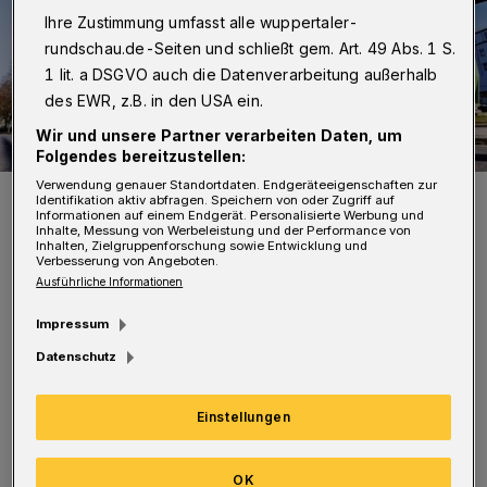
Ihre Zustimmung umfasst alle wuppertaler-
rundschau.de-Seiten und schließt gem. Art. 49 Abs. 1 S.
1 lit. a DSGVO auch die Datenverarbeitung außerhalb
des EWR, z.B. in den USA ein.
Wir und unsere Partner verarbeiten Daten, um
Folgendes bereitzustellen:
Verwendung genauer Standortdaten. Endgeräteeigenschaften zur
Der historische Bus an der Schwebebahn.
Identifikation aktiv abfragen. Speichern von oder Zugriff auf
Informationen auf einem Endgerät. Personalisierte Werbung und
Foto: Joerg Illigen
Inhalte, Messung von Werbeleistung und der Performance von
Inhalten, Zielgruppenforschung sowie Entwicklung und
Verbesserung von Angeboten.
Ausführliche Informationen
Impressum
„Die Tour mit dem Oldtimerbus lädt zum Tal-
Datenschutz
Genießen ein. Zwei Stunden fährt der Bus
Einstellungen
durch Wuppertal und zeigt
geschichtsträchtige Orte, atemberaubende
OK