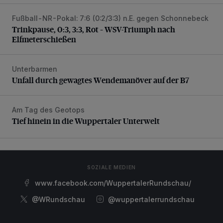
Fußball-NR-Pokal: 7:6 (0:2/3:3) n.E. gegen Schonnebeck
Trinkpause, 0:3, 3:3, Rot – WSV-Triumph nach Elfmetersc
Trinkpause, 0:3, 3:3, Rot – WSV-Triumph nach
Elfmeterschießen
Unterbarmen
Unfall durch gewagtes Wendemanöver auf der B7
Unfall durch gewagtes Wendemanöver auf der B7
Am Tag des Geotops
Tief hinein in die Wuppertaler Unterwelt
Tief hinein in die Wuppertaler Unterwelt
SOZIALE MEDIEN
www.facebook.com/WuppertalerRundschau/
@WRundschau
@wuppertalerrundschau