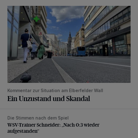
Ein Unzustand und Skandal
Kommentar zur Situation am Elberfelder Wall
Ein Unzustand und Skandal
Die Stimmen nach dem Spiel
WSV-Trainer Schneider: „Nach 0:3 wieder aufgestanden“
WSV-Trainer Schneider: „Nach 0:3 wieder
aufgestanden“