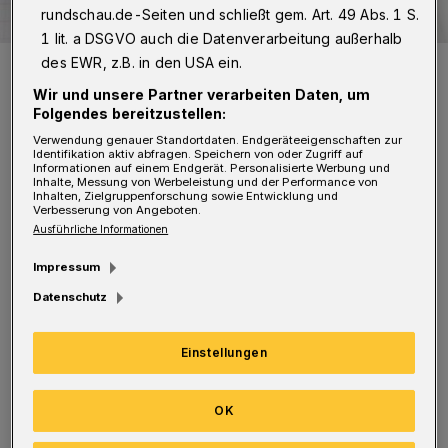
rundschau.de-Seiten und schließt gem. Art. 49 Abs. 1 S.
1 lit. a DSGVO auch die Datenverarbeitung außerhalb
des EWR, z.B. in den USA ein.
Leserbrief.
Foto: Rundschau
Wir und unsere Partner verarbeiten Daten, um
Folgendes bereitzustellen:
Verwendung genauer Standortdaten. Endgeräteeigenschaften zur
Identifikation aktiv abfragen. Speichern von oder Zugriff auf
Informationen auf einem Endgerät. Personalisierte Werbung und
Inhalte, Messung von Werbeleistung und der Performance von
D
Inhalten, Zielgruppenforschung sowie Entwicklung und
Verbesserung von Angeboten.
as Seltsame an dem Moschee-
Ausführliche Informationen
Bebauungsplan an der Gathe ist, dass in
Impressum
der ganzen Zeit überhaupt keine alternative
Datenschutz
Planung in Erwägung gezogen wurde.
Gestaltungswettbewerb? Bürgerbeteiligung?
Einstellungen
Fehlanzeige.
OK
Die Stadt jammert immer, dass sie bei
Privatgrundstücken keinen städtebaulichen