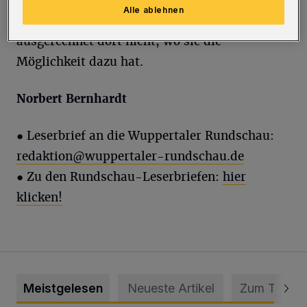
Alle ablehnen
Einfluss ausüben kann, und tut es
ausgerechnet dort nicht, wo sie die
Möglichkeit dazu hat.
Norbert Bernhardt
● Leserbrief an die Wuppertaler Rundschau:
redaktion@wuppertaler-rundschau.de
● Zu den Rundschau-Leserbriefen:
hier
klicken!
Meistgelesen
Neueste Artikel
Zum Thema