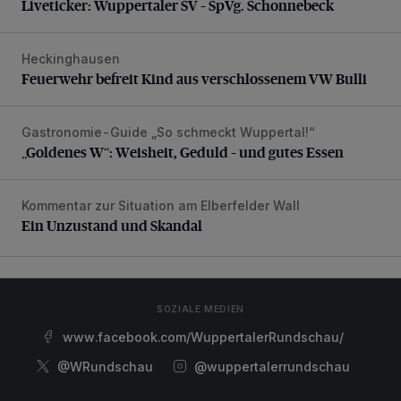
Liveticker: Wuppertaler SV – SpVg. Schonnebeck
Heckinghausen
Feuerwehr befreit Kind aus verschlossenem VW Bulli
Feuerwehr befreit Kind aus verschlossenem VW Bulli
Gastronomie-Guide „So schmeckt Wuppertal!“
„Goldenes W“: Weisheit, Geduld – und gutes Essen
„Goldenes W“: Weisheit, Geduld – und gutes Essen
Kommentar zur Situation am Elberfelder Wall
Ein Unzustand und Skandal
Ein Unzustand und Skandal
SOZIALE MEDIEN
www.facebook.com/WuppertalerRundschau/
@WRundschau
@wuppertalerrundschau