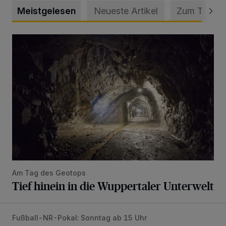
Meistgelesen
Neueste Artikel
Zum Thema
Tief hinein in die Wuppertaler Unterwelt
Am Tag des Geotops
Tief hinein in die Wuppertaler Unterwelt
Fußball-NR-Pokal: Sonntag ab 15 Uhr
Liveticker: Wuppertaler SV – SpVg. Schonnebeck