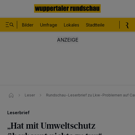
Bilder
Umfrage
Lokales
Stadtteile
Sport
Le
Leser
Rundschau-Leserbrief zu Lkw-Problemen auf Car
Leserbrief
„Hat mit Umweltschutz