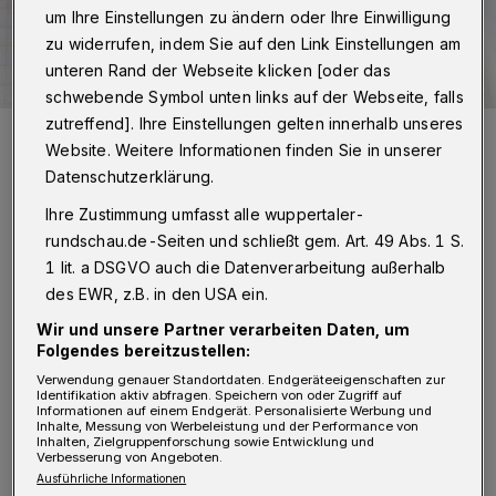
um Ihre Einstellungen zu ändern oder Ihre Einwilligung
zu widerrufen, indem Sie auf den Link Einstellungen am
unteren Rand der Webseite klicken [oder das
schwebende Symbol unten links auf der Webseite, falls
zutreffend]. Ihre Einstellungen gelten innerhalb unseres
Symbolbild.
Website. Weitere Informationen finden Sie in unserer
Foto: Rundschau
Datenschutzerklärung.
Ihre Zustimmung umfasst alle wuppertaler-
rundschau.de-Seiten und schließt gem. Art. 49 Abs. 1 S.
1 lit. a DSGVO auch die Datenverarbeitung außerhalb
I
des EWR, z.B. in den USA ein.
ch wohne in Wuppertal und arbeite in
einer Essener Spedition. Speditionen, das
Wir und unsere Partner verarbeiten Daten, um
Folgendes bereitzustellen:
sind die Firmen mit den bösen großen
Verwendung genauer Standortdaten. Endgeräteeigenschaften zur
schmutzigen Lkw, die dafür sorgen, dass das
Identifikation aktiv abfragen. Speichern von oder Zugriff auf
Informationen auf einem Endgerät. Personalisierte Werbung und
Inhalte, Messung von Werbeleistung und der Performance von
wenige, was trotz Ukraine-Krieg und
Inhalten, Zielgruppenforschung sowie Entwicklung und
Verbesserung von Angeboten.
künstlicher Verknappung überhaupt noch
Ausführliche Informationen