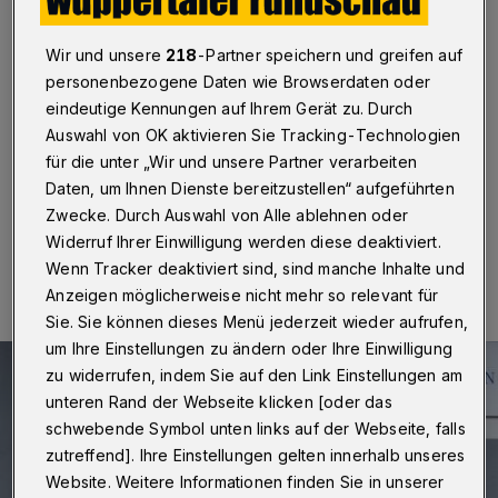
Zauberflöten-Land?
Wir und unsere
218
-Partner speichern und greifen auf
Wuppertal
·
Ursula und Günther Weißenborn von
Müllers Marionettentheater haben im Sommer aus
personenbezogene Daten wie Browserdaten oder
Altersgründen ihren Spielbetrieb eingestellt. Für die
eindeutige Kennungen auf Ihrem Gerät zu. Durch
Kulissen mehrerer Stücke wird jetzt ein Lagerraum
Auswahl von OK aktivieren Sie Tracking-Technologien
gesucht.
für die unter „Wir und unsere Partner verarbeiten
Daten, um Ihnen Dienste bereitzustellen“ aufgeführten
Zwecke. Durch Auswahl von Alle ablehnen oder
Widerruf Ihrer Einwilligung werden diese deaktiviert.
13.02.2021 , 18:00 Uhr
Eine Minute Lesezeit
Wenn Tracker deaktiviert sind, sind manche Inhalte und
Anzeigen möglicherweise nicht mehr so relevant für
Sie. Sie können dieses Menü jederzeit wieder aufrufen,
um Ihre Einstellungen zu ändern oder Ihre Einwilligung
zu widerrufen, indem Sie auf den Link Einstellungen am
unteren Rand der Webseite klicken [oder das
schwebende Symbol unten links auf der Webseite, falls
zutreffend]. Ihre Einstellungen gelten innerhalb unseres
Website. Weitere Informationen finden Sie in unserer