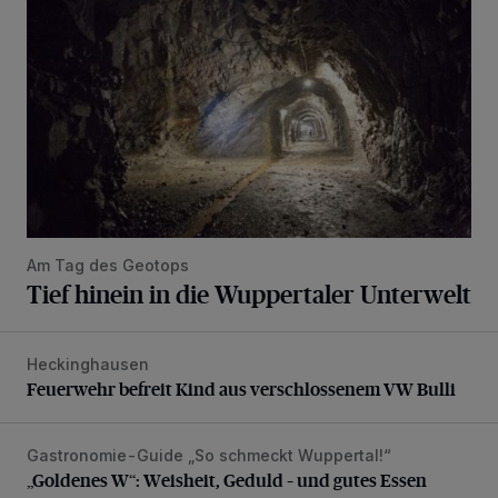
Am Tag des Geotops
Tief hinein in die Wuppertaler Unterwelt
Heckinghausen
Feuerwehr befreit Kind aus verschlossenem VW Bulli
Feuerwehr befreit Kind aus verschlossenem VW Bulli
Gastronomie-Guide „So schmeckt Wuppertal!“
„Goldenes W“: Weisheit, Geduld – und gutes Essen
„Goldenes W“: Weisheit, Geduld – und gutes Essen