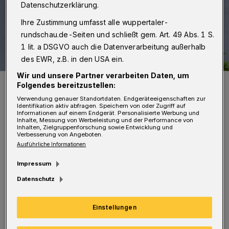
Datenschutzerklärung.
Ihre Zustimmung umfasst alle wuppertaler-
rundschau.de-Seiten und schließt gem. Art. 49 Abs. 1 S.
1 lit. a DSGVO auch die Datenverarbeitung außerhalb
des EWR, z.B. in den USA ein.
Wir und unsere Partner verarbeiten Daten, um
Ursula und Günther Weißenborn suchen einen geeigneten
Folgendes bereitzustellen:
Lagerraum für einige ihrer Kulissen.
Verwendung genauer Standortdaten. Endgeräteeigenschaften zur
Foto: ikko Schümmelfeder/Mikko Schümmelfeder
Identifikation aktiv abfragen. Speichern von oder Zugriff auf
Informationen auf einem Endgerät. Personalisierte Werbung und
Inhalte, Messung von Werbeleistung und der Performance von
Inhalten, Zielgruppenforschung sowie Entwicklung und
Verbesserung von Angeboten.
Ausführliche Informationen
Impressum
Produziert wurden noch sechs Filme ihrer
Datenschutz
beliebtesten Stücke, die
auf
www.muellersmarionettentheater.de
zu
Einstellungen
sehen sind und bereits viele Zuschauer
gefunden haben. Die Filmliste umfasst „Die