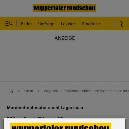
Bilder
Umfrage
Lokales
Stadtteile
Sport
Le
Kultur
Wuppertaler Marionettentheater: Wer hat Platz fü
Marionettentheater sucht Lagerraum
Wer hat Platz fürs