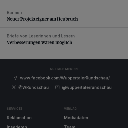
Barmen
Neuer Projekteigner am Heubruch
Neuer Projekteigner am Heubruch
Briefe von Leserinnen und Lesern
Verbesserungen wären möglich
Verbesserungen wären möglich
SOZIALE MEDIEN
www.facebook.com/WuppertalerRundschau/
@WRundschau
@wuppertalerrundschau
SERVICES
VERLAG
Reklamation
Mediadaten
Inserieren
Team