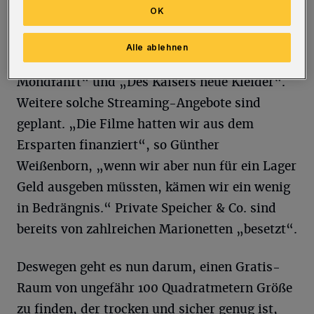
OK
kleine Meerjungfrau“, „Aladin und die
Wunderlampe“, „Kleine Ente Plumps“,
Alle ablehnen
„Brummel, das Musical“, „Peterchens
Mondfahrt“ und „Des Kaisers neue Kleider“.
Weitere solche Streaming-Angebote sind
geplant. „Die Filme hatten wir aus dem
Ersparten finanziert“, so Günther
Weißenborn, „wenn wir aber nun für ein Lager
Geld ausgeben müssten, kämen wir ein wenig
in Bedrängnis.“ Private Speicher & Co. sind
bereits von zahlreichen Marionetten „besetzt“.
Deswegen geht es nun darum, einen Gratis-
Raum von ungefähr 100 Quadratmetern Größe
zu finden, der trocken und sicher genug ist,