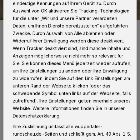
eindeutige Kennungen auf Ihrem Gerät zu. Durch
Auswahl von OK aktivieren Sie Tracking-Technologien
für die unter „Wir und unsere Partner verarbeiten
Daten, um Ihnen Dienste bereitzustellen“ aufgeführten
Auch die Kerzenflamme ist schnell aus Pappe gebastelt – Rodolfo
(Sangmin Jeon) und Mimi (Li Keng) leben in einer Kunst-Welt, die
Zwecke. Durch Auswahl von Alle ablehnen oder
der Realität nicht standhalten wird.
Widerruf Ihrer Einwilligung werden diese deaktiviert.
Foto: Jens Grossmann
Wenn Tracker deaktiviert sind, sind manche Inhalte und
Anzeigen möglicherweise nicht mehr so relevant für
Sie. Sie können dieses Menü jederzeit wieder aufrufen,
um Ihre Einstellungen zu ändern oder Ihre Einwilligung
zu widerrufen, indem Sie auf den Link Einstellungen am
Von Stefan Schmöe
unteren Rand der Webseite klicken [oder das
schwebende Symbol unten links auf der Webseite, falls
E
in Stück Pappe kann Gebrauchsmaterial
zutreffend]. Ihre Einstellungen gelten innerhalb unseres
Website. Weitere Informationen finden Sie in unserer
sein, im schlechtesten Fall nichts als
Datenschutzerklärung.
Müll. Oder Ausgangspunkt für die tollsten und
Ihre Zustimmung umfasst alle wuppertaler-
kreativsten Kunstwerke, die quasi aus dem
rundschau.de-Seiten und schließt gem. Art. 49 Abs. 1 S.
Nichts neue Welten erschaffen – und allzu