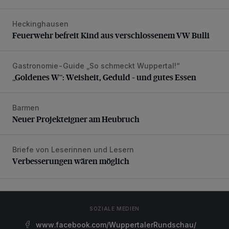
Heckinghausen
Feuerwehr befreit Kind aus verschlossenem VW Bulli
Feuerwehr befreit Kind aus verschlossenem VW Bulli
Gastronomie-Guide „So schmeckt Wuppertal!“
„Goldenes W“: Weisheit, Geduld – und gutes Essen
„Goldenes W“: Weisheit, Geduld – und gutes Essen
Barmen
Neuer Projekteigner am Heubruch
Neuer Projekteigner am Heubruch
Briefe von Leserinnen und Lesern
Verbesserungen wären möglich
Verbesserungen wären möglich
SOZIALE MEDIEN
www.facebook.com/WuppertalerRundschau/