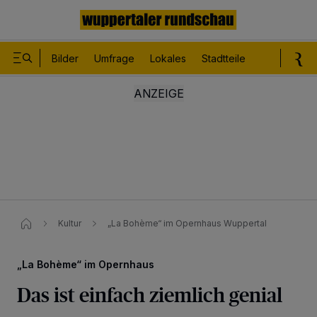
Bilder
Umfrage
Lokales
Stadtteile
Sport
Le
Kultur
„La Bohème“ im Opernhaus Wuppertal
„La Bohème“ im Opernhaus
Das ist einfach ziemlich genial