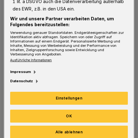
1 lit. a DSGVO auch die Datenverarbeitung außerhalb
leicht mit der Realität kollidieren können. Das
des EWR, z.B. in den USA ein.
in etwa ist das Thema der ziemlich genialen
Wir und unsere Partner verarbeiten Daten, um
Folgendes bereitzustellen:
Neuinszenierung von „La Bohéme“, in der
Verwendung genauer Standortdaten. Endgeräteeigenschaften zur
Regisseur Immo Karaman sich vorsichtig von
Identifikation aktiv abfragen. Speichern von oder Zugriff auf
Informationen auf einem Endgerät. Personalisierte Werbung und
den üblichen Sehgewohnheiten absetzt und
Inhalte, Messung von Werbeleistung und der Performance von
Inhalten, Zielgruppenforschung sowie Entwicklung und
doch ganz nah am Kern der Oper bleibt.„Ich
Verbesserung von Angeboten.
Ausführliche Informationen
lebe in goldenen Träumen und baue mir
Luftschlösser“ – so stellt der Dichter Rodolfo
Impressum
sich in einer der schönsten Tenorarien der
Datenschutz
Operngeschichte seiner schwerkranken
Einstellungen
Nachbarin Mimi vor.
Für die Regie ist diese Selbstbeschreibung eine
OK
Schlüsselstelle der Oper. Nicht die finanzielle
Alle ablehnen
Not der vier Künstlerfreunde Rodolfo,