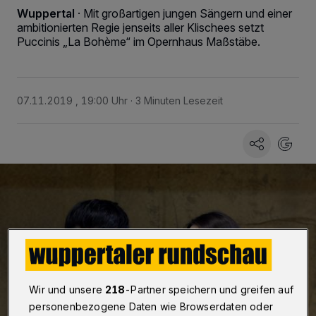
Wuppertal
·
Mit großartigen jungen Sängern und einer
ambitionierten Regie jenseits aller Klischees setzt
Puccinis „La Bohème“ im Opernhaus Maßstäbe.
07.11.2019 , 19:00 Uhr
3 Minuten Lesezeit
Wir und unsere
218
-Partner speichern und greifen auf
personenbezogene Daten wie Browserdaten oder