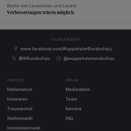
Briefe von Leserinnen und Lesern
Verbesserungen wären möglich
Verbesserungen wären möglich
SOZIALE MEDIEN
www.facebook.com/WuppertalerRundschau/
@WRundschau
@wuppertalerrundschau
SERVICES
VERLAG
Reklamation
Mediadaten
Inserieren
Team
Trauerportal
Karriere
Stellenmarkt
FAQ
Immobilienmarkt