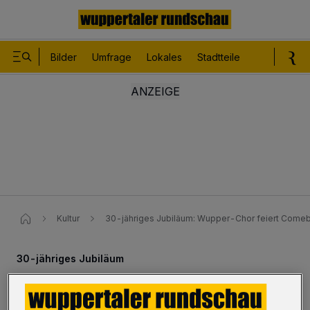
Bilder
Umfrage
Lokales
Stadtteile
Sport
Le
Kultur
30-jähriges Jubiläum​: Wupper-Chor feiert Comeba
30-jähriges Jubiläum
Wupper-Chor feiert Comeback