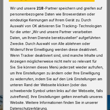
mit Orff
Wir und unsere
218
-Partner speichern und greifen auf
Wuppertal
·
2022 feierte der Wupper-Chor sein 30-
personenbezogene Daten wie Browserdaten oder
jähriges Jubiläum. Was dem Ensemble im vergangenen
eindeutige Kennungen auf Ihrem Gerät zu. Durch
Jahr bedingt durch den Tod seines langjährigen
Auswahl von OK aktivieren Sie Tracking-Technologien
Chorleiters Marcus Matuszewski nicht möglich war, holt
für die unter „Wir und unsere Partner verarbeiten
es jetzt unter seiner neuen musikalischen Leiterin Petra
Rützenhoff-Berg mit einem exklusiven Jubiläums-
Daten, um Ihnen Dienste bereitzustellen“ aufgeführten
Benefizkonzert am Samstag (18. November 2023) um
Zwecke. Durch Auswahl von Alle ablehnen oder
18 Uhr im Forum der Gesamtschule Langerfeld an der
Widerruf Ihrer Einwilligung werden diese deaktiviert.
Heinrich-Böll-Straße nach.
Wenn Tracker deaktiviert sind, sind manche Inhalte und
Anzeigen möglicherweise nicht mehr so relevant für
Sie. Sie können dieses Menü jederzeit wieder aufrufen,
um Ihre Einstellungen zu ändern oder Ihre Einwilligung
12.11.2023 , 15:00 Uhr
Eine Minute Lesezeit
zu widerrufen, indem Sie auf den Link Einstellungen am
unteren Rand der Webseite klicken [oder das
schwebende Symbol unten links auf der Webseite, falls
zutreffend]. Ihre Einstellungen gelten innerhalb unseres
Website. Weitere Informationen finden Sie in unserer
Datenschutzerklärung.