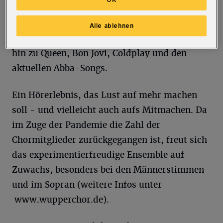
Jahrzehnte und damit auch durch die
Geschichte des Wupper-Chors. Sie führt von
Alle ablehnen
Orff und Verdi über Chaplin und Sinatra bis
hin zu Queen, Bon Jovi, Coldplay und den
aktuellen Abba-Songs.
Ein Hörerlebnis, das Lust auf mehr machen
soll - und vielleicht auch aufs Mitmachen. Da
im Zuge der Pandemie die Zahl der
Chormitglieder zurückgegangen ist, freut sich
das experimentierfreudige Ensemble auf
Zuwachs, besonders bei den Männerstimmen
und im Sopran (weitere Infos unter
www.wupperchor.de).