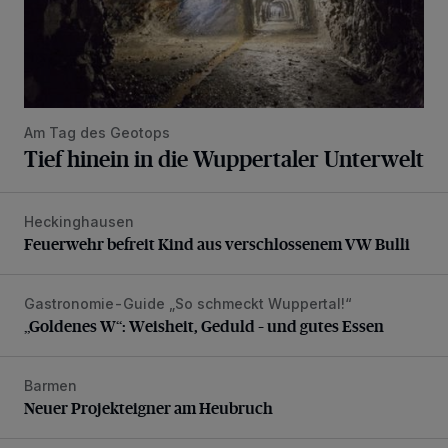
Am Tag des Geotops
Tief hinein in die Wuppertaler Unterwelt
Heckinghausen
Feuerwehr befreit Kind aus verschlossenem VW Bulli
Feuerwehr befreit Kind aus verschlossenem VW Bulli
Gastronomie-Guide „So schmeckt Wuppertal!“
„Goldenes W“: Weisheit, Geduld – und gutes Essen
„Goldenes W“: Weisheit, Geduld – und gutes Essen
Barmen
Neuer Projekteigner am Heubruch
Neuer Projekteigner am Heubruch