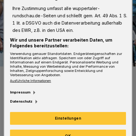
Ihre Zustimmung umfasst alle wuppertaler-
rundschau.de-Seiten und schließt gem. Art. 49 Abs. 1 S.
1 lit. a DSGVO auch die Datenverarbeitung außerhalb
des EWR, z.B. in den USA ein.
Wir und unsere Partner verarbeiten Daten, um
Folgendes bereitzustellen:
Verwendung genauer Standortdaten. Endgeräteeigenschaften zur
Identifikation aktiv abfragen. Speichern von oder Zugriff auf
Informationen auf einem Endgerät. Personalisierte Werbung und
Inhalte, Messung von Werbeleistung und der Performance von
Inhalten, Zielgruppenforschung sowie Entwicklung und
Foto: Dennis Senger
Verbesserung von Angeboten.
Ausführliche Informationen
Impressum
Datenschutz
A
uf dem Programm steht dabei eine
Einstellungen
musikalische Zeitreise mit beliebten
Stücken aus Programmen der letzten drei
OK