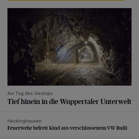
Tief hinein in die Wuppertaler Unterwelt
Am Tag des Geotops
Tief hinein in die Wuppertaler Unterwelt
Heckinghausen
Feuerwehr befreit Kind aus verschlossenem VW Bulli
Feuerwehr befreit Kind aus verschlossenem VW Bulli