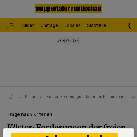
Bilder
Umfrage
Lokales
Stadtteile
Sport
Le
Kultur
Köster: Forderungen der freien Kulturszene in den
Frage nach Kriterien
Köster: Forderungen der freien