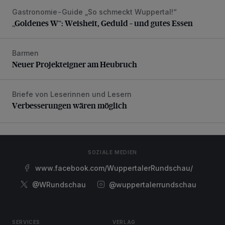
Gastronomie-Guide „So schmeckt Wuppertal!“
„Goldenes W“: Weisheit, Geduld – und gutes Essen
„Goldenes W“: Weisheit, Geduld – und gutes Essen
Barmen
Neuer Projekteigner am Heubruch
Neuer Projekteigner am Heubruch
Briefe von Leserinnen und Lesern
Verbesserungen wären möglich
Verbesserungen wären möglich
SOZIALE MEDIEN
www.facebook.com/WuppertalerRundschau/
@WRundschau
@wuppertalerrundschau
SERVICES
VERLAG