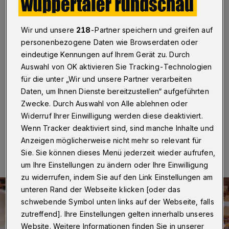
Kulturszene in den Ausschuss
Wuppertal
·
Wesentliche Forderungen der freien
Wir und unsere
218
-Partner speichern und greifen auf
Kulturszene sollen im Wuppertaler Kulturausschuss
personenbezogene Daten wie Browserdaten oder
behandelt werden. Dafür spricht sich der
eindeutige Kennungen auf Ihrem Gerät zu. Durch
Ausschussvorsitzende Rolf Köster als Resultat des
Auswahl von OK aktivieren Sie Tracking-Technologien
Jahrestreffens der Kulturszene mit Oberbürgermeister
Uwe Schneidewind sowie Mitgliedern der Verwaltung
für die unter „Wir und unsere Partner verarbeiten
und der Politik aus.
Daten, um Ihnen Dienste bereitzustellen“ aufgeführten
Zwecke. Durch Auswahl von Alle ablehnen oder
Widerruf Ihrer Einwilligung werden diese deaktiviert.
Wenn Tracker deaktiviert sind, sind manche Inhalte und
03.11.2023 , 09:00 Uhr
Eine Minute Lesezeit
Anzeigen möglicherweise nicht mehr so relevant für
Sie. Sie können dieses Menü jederzeit wieder aufrufen,
um Ihre Einstellungen zu ändern oder Ihre Einwilligung
zu widerrufen, indem Sie auf den Link Einstellungen am
unteren Rand der Webseite klicken [oder das
schwebende Symbol unten links auf der Webseite, falls
zutreffend]. Ihre Einstellungen gelten innerhalb unseres
Website. Weitere Informationen finden Sie in unserer