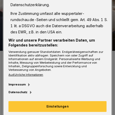
Datenschutzerklärung.
Ihre Zustimmung umfasst alle wuppertaler-
rundschau.de-Seiten und schließt gem. Art. 49 Abs. 1 S.
1 lit. a DSGVO auch die Datenverarbeitung außerhalb
des EWR, z.B. in den USA ein.
Wir und unsere Partner verarbeiten Daten, um
Folgendes bereitzustellen:
Verwendung genauer Standortdaten. Endgeräteeigenschaften zur
Identifikation aktiv abfragen. Speichern von oder Zugriff auf
Dr. Rolf Köster (Archivbild).
Informationen auf einem Endgerät. Personalisierte Werbung und
Foto: "Glanzstoff"/Uwe Schinkel
Inhalte, Messung von Werbeleistung und der Performance von
Inhalten, Zielgruppenforschung sowie Entwicklung und
Verbesserung von Angeboten.
Ausführliche Informationen
Impressum
S
Datenschutz
o soll die Verwaltung beauftragt werden,
einen Leerstands-Nutzungsplan der
Einstellungen
städtischen Gebäude aufzustellen, um das