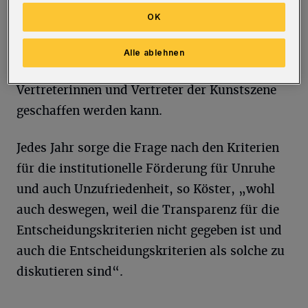
Potenzial der Nutzung leer stehender Räume
OK
für die Kunst- und Kulturszene zu prüfen.
Außerdem soll sie bewerten, inwieweit eine
Alle ablehnen
reduzierte Eintrittskarte oder eine Flatrate für
Vertreterinnen und Vertreter der Kunstszene
geschaffen werden kann.
Jedes Jahr sorge die Frage nach den Kriterien
für die institutionelle Förderung für Unruhe
und auch Unzufriedenheit, so Köster, „wohl
auch deswegen, weil die Transparenz für die
Entscheidungskriterien nicht gegeben ist und
auch die Entscheidungskriterien als solche zu
diskutieren sind“.