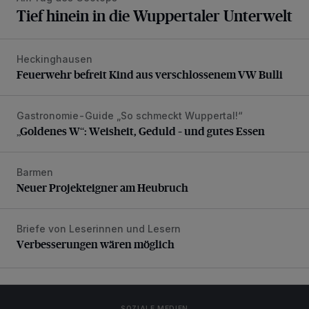
Tief hinein in die Wuppertaler Unterwelt
Heckinghausen
Feuerwehr befreit Kind aus verschlossenem VW Bulli
Feuerwehr befreit Kind aus verschlossenem VW Bulli
Gastronomie-Guide „So schmeckt Wuppertal!“
„Goldenes W“: Weisheit, Geduld – und gutes Essen
„Goldenes W“: Weisheit, Geduld – und gutes Essen
Barmen
Neuer Projekteigner am Heubruch
Neuer Projekteigner am Heubruch
Briefe von Leserinnen und Lesern
Verbesserungen wären möglich
Verbesserungen wären möglich
SOZIALE MEDIEN