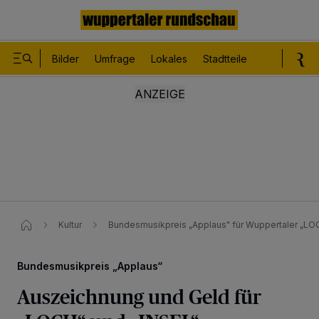
Bilder
Umfrage
Lokales
Stadtteile
Sport
Le
Kultur
Bundesmusikpreis „Applaus" für Wuppertaler „LO
Bundesmusikpreis „Applaus“
Auszeichnung und Geld für