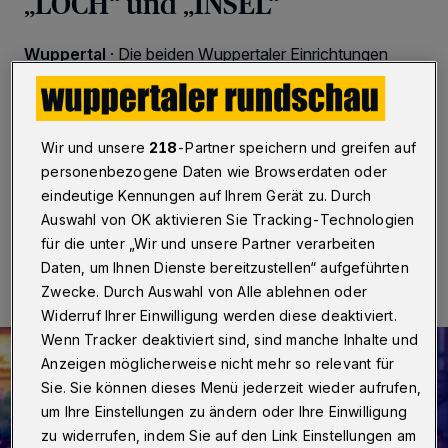
„LOCH“ und „INSEL“
Wuppertal
·
Die beiden Wuppertaler Einrichtungen
„LOCH“ und „INSEL“ dürfen sich über den
Bundesmusikpreis „Applaus“ 2023 und zusammen
60.000 Euro freuen. Der Titel steht für die
„Auszeichnung der Programmplanung unabhängiger
Wir und unsere
218
-Partner speichern und greifen auf
Spielstätten“.
personenbezogene Daten wie Browserdaten oder
eindeutige Kennungen auf Ihrem Gerät zu. Durch
Auswahl von OK aktivieren Sie Tracking-Technologien
30.10.2023 , 07:30 Uhr
Eine Minute Lesezeit
für die unter „Wir und unsere Partner verarbeiten
Daten, um Ihnen Dienste bereitzustellen“ aufgeführten
Zwecke. Durch Auswahl von Alle ablehnen oder
Widerruf Ihrer Einwilligung werden diese deaktiviert.
Wenn Tracker deaktiviert sind, sind manche Inhalte und
Anzeigen möglicherweise nicht mehr so relevant für
Sie. Sie können dieses Menü jederzeit wieder aufrufen,
um Ihre Einstellungen zu ändern oder Ihre Einwilligung
zu widerrufen, indem Sie auf den Link Einstellungen am