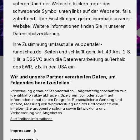
unteren Rand der Webseite klicken [oder das
schwebende Symbol unten links auf der Webseite, falls
zutreffend]. Ihre Einstellungen gelten innerhalb unseres
Website. Weitere Informationen finden Sie in unserer
Datenschutzerklärung.
Ihre Zustimmung umfasst alle wuppertaler-
rundschau.de-Seiten und schließt gem. Art. 49 Abs. 1 S.
1 lit. a DSGVO auch die Datenverarbeitung außerhalb
Veranstaltung im „LOCH“.
des EWR, z.B. in den USA ein.
Foto: Max Höllwarth
Wir und unsere Partner verarbeiten Daten, um
Folgendes bereitzustellen:
Verwendung genauer Standortdaten. Endgeräteeigenschaften zur
Identifikation aktiv abfragen. Speichern von oder Zugriff auf
Informationen auf einem Endgerät. Personalisierte Werbung und
Inhalte, Messung von Werbeleistung und der Performance von
„Das ist eine mehr als verdiente Anerkennung
Inhalten, Zielgruppenforschung sowie Entwicklung und
Verbesserung von Angeboten.
für die engagierte Arbeit in der Kulturszene
Ausführliche Informationen
unserer Stadt. Das ,LOCH‘ ist sozusagen ein
Impressum
Dauerbrenner und heimst seit Jahren den
Datenschutz