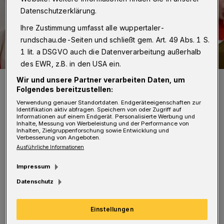
Datenschutzerklärung.
Ihre Zustimmung umfasst alle wuppertaler-
rundschau.de-Seiten und schließt gem. Art. 49 Abs. 1 S.
1 lit. a DSGVO auch die Datenverarbeitung außerhalb
des EWR, z.B. in den USA ein.
Die Regensburger Domspatzen (Archivbild).
Wir und unsere Partner verarbeiten Daten, um
Folgendes bereitzustellen:
Foto: Michael Vogl
Verwendung genauer Standortdaten. Endgeräteeigenschaften zur
Identifikation aktiv abfragen. Speichern von oder Zugriff auf
Informationen auf einem Endgerät. Personalisierte Werbung und
Inhalte, Messung von Werbeleistung und der Performance von
Inhalten, Zielgruppenforschung sowie Entwicklung und
Verbesserung von Angeboten.
Ausführliche Informationen
Unter der Leitung von Domkapellmeister
Impressum
Christian Heiß singen die Jungen und
Datenschutz
Jugendlichen der bayerischen Sängerschmiede
ein geistliches Programm. Gastgeber ist die
Einstellungen
Wuppertaler Kurrende. Mit einer kleinen