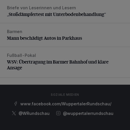
Briefe von Leserinnen und Lesern
„Stoßdämpfertest mit Unterbodenbehandlung“
„Stoßdämpfertest mit Unterbodenbehandlung“
Barmen
Mann beschädigt Autos in Parkhaus
Mann beschädigt Autos in Parkhaus
Fußball-Pokal
WSV: Übertragung im Barmer Bahnhof und klare Ansage
WSV: Übertragung im Barmer Bahnhof und klare
Ansage
SOZIALE MEDIEN
www.facebook.com/WuppertalerRundschau/
@WRundschau
@wuppertalerrundschau