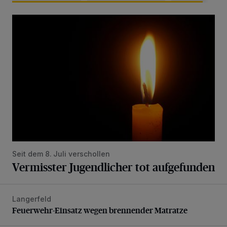
Vermisster Jugendlicher tot aufgefunden
Seit dem 8. Juli verschollen
Vermisster Jugendlicher tot aufgefunden
Langerfeld
Feuerwehr-Einsatz wegen brennender Matratze
Feuerwehr-Einsatz wegen brennender Matratze