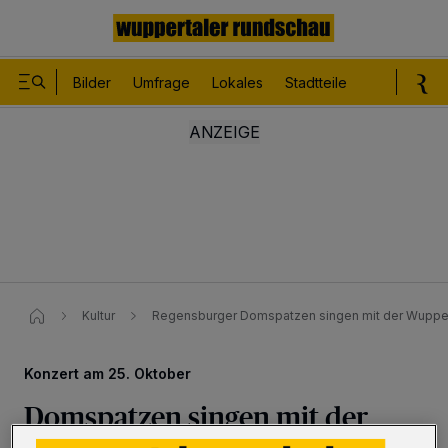
Bilder
Umfrage
Lokales
Stadtteile
Sport
Le
Kultur
Regensburger Domspatzen singen mit der Wuppert
Konzert am 25. Oktober
Domspatzen singen mit der