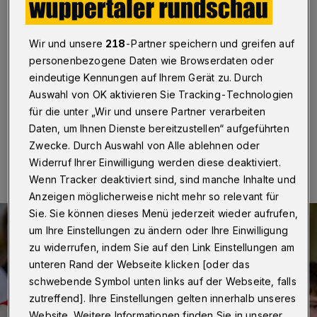
Kurrende
Wuppertal
·
Die berühmten Regensburger
Wir und unsere
218
-Partner speichern und greifen auf
Domspatzen kommen am 25. Oktober 2023 nach
personenbezogene Daten wie Browserdaten oder
Wuppertal. Das Konzert beginnt um 19 Uhr in der
eindeutige Kennungen auf Ihrem Gerät zu. Durch
Basilika St. Laurentius.
Auswahl von OK aktivieren Sie Tracking-Technologien
für die unter „Wir und unsere Partner verarbeiten
Daten, um Ihnen Dienste bereitzustellen“ aufgeführten
19.10.2023 , 10:30 Uhr
Eine Minute Lesezeit
Zwecke. Durch Auswahl von Alle ablehnen oder
Widerruf Ihrer Einwilligung werden diese deaktiviert.
Wenn Tracker deaktiviert sind, sind manche Inhalte und
Anzeigen möglicherweise nicht mehr so relevant für
Sie. Sie können dieses Menü jederzeit wieder aufrufen,
um Ihre Einstellungen zu ändern oder Ihre Einwilligung
zu widerrufen, indem Sie auf den Link Einstellungen am
unteren Rand der Webseite klicken [oder das
schwebende Symbol unten links auf der Webseite, falls
zutreffend]. Ihre Einstellungen gelten innerhalb unseres
Website. Weitere Informationen finden Sie in unserer