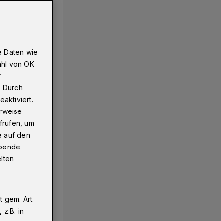
e Daten wie
ahl von OK
r
. Durch
aktiviert.
erweise
frufen, um
e auf den
ebende
elten
 gem. Art.
z.B. in