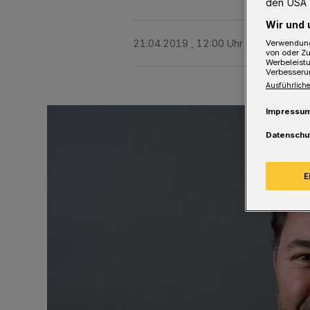
den USA 
Wir und 
21.04.2019 , 12:00 Uhr
3 Minuten Le
Verwendung
von oder Zu
Werbeleist
Verbesseru
Ausführliche
Impressu
Datenschu
E