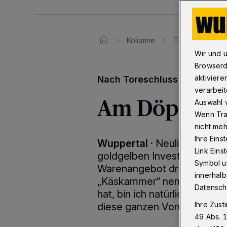
Kolumne
Toreschluss
Wir und 
Browserd
aktiviere
Nach Toreschluss – die Woc
verarbeit
Am Döppers
Auswahl v
Wenn Tra
nicht meh
Ihre Eins
Wuppertal
·
Neulich hat mir
Link Ein
goldgelben Investoren-Klop
Symbol un
Warenangebot drinnen und 
innerhalb
„Käskammer“ nennen. Nach
Datensch
hat, bin ich natürlich auch 
Ihre Zust
diese ganzen Vorurteile eig
49 Abs. 1