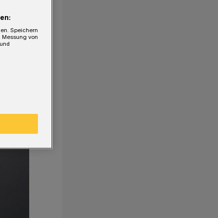
en:
gen. Speichern
e, Messung von
 und