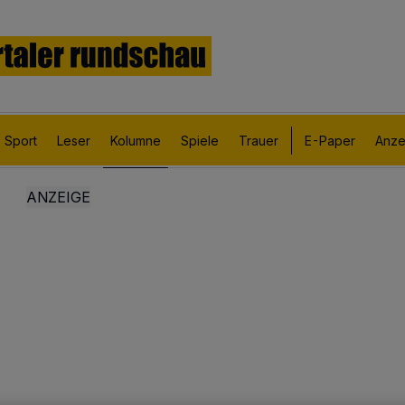
Sport
Leser
Kolumne
Spiele
Trauer
E-Paper
Anze