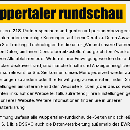
Nach Toreschluss: Am Döpperszwerg
unsere
218
-Partner speichern und greifen auf personenbezogen
aten oder eindeutige Kennungen auf Ihrem Gerät zu. Durch Ausw
n Sie Tracking-Technologien für die unter „Wir und unsere Partne
henendsatire
en Daten, um Ihnen Dienste bereitzustellen“ aufgeführten Zwecke
zwerg
on Alle ablehnen oder Widerruf Ihrer Einwilligung werden diese de
cker deaktiviert sind, sind manche Inhalte und Anzeigen möglich
r so relevant für Sie. Sie können dieses Menü jederzeit wieder au
tellungen zu ändern oder Ihre Einwilligung zu widerrufen, indem Si
 jemand vorgeschlagen, wir sollten den
stellungen am unteren Rand der Webseite klicken [oder das schw
s am Döppersberg mit Blick auf das
ten links auf der Webseite, falls zutreffend]. Ihre Einstellungen g
die Löcher außen am besten
 unseres Website. Weitere Informationen finden Sie in unserer
dem Primark diese Woche aufgemacht
utzerklärung.
gleich mal hingegangen, um zu gucken, ob
immung umfasst alle wuppertaler-rundschau.de-Seiten und schließt
entlich stimmen.
 S. 1 lit. a DSGVO auch die Datenverarbeitung außerhalb des EWR, 