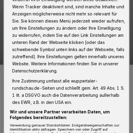
Wenn Tracker deaktiviert sind, sind manche Inhalte und
Anzeigen möglicherweise nicht mehr so relevant für
Sie. Sie können dieses Menü jederzeit wieder aufrufen,
um Ihre Einstellungen zu ändern oder Ihre Einwilligung
zu widerrufen, indem Sie auf den Link Einstellungen am
unteren Rand der Webseite klicken [oder das
schwebende Symbol unten links auf der Webseite, falls
zutreffend]. Ihre Einstellungen gelten innerhalb unseres
Website. Weitere Informationen finden Sie in unserer
Für viele nicht verständlich.
Datenschutzerklärung.
Foto: Christoph Petersen
Ihre Zustimmung umfasst alle wuppertaler-
rundschau.de-Seiten und schließt gem. Art. 49 Abs. 1 S.
1 lit. a DSGVO auch die Datenverarbeitung außerhalb
des EWR, z.B. in den USA ein.
Wir und unsere Partner verarbeiten Daten, um
Von Jörn Koldehoff
Folgendes bereitzustellen:
Verwendung genauer Standortdaten. Endgeräteeigenschaften zur
Identifikation aktiv abfragen. Speichern von oder Zugriff auf
iele mobile Impfangebote in den