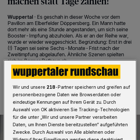
machen statt Tage zählen!
Wuppertal
·
Es geschah in dieser Woche vor dem
Pavillon am Elberfelder Döppersberg. Ein Mann hatte
dort mehr als eine Stunde angestanden, um sich seine
Booster-Impfung abzuholen. Als er an der Reihe war,
wurde er wieder weggeschickt. Begründung: Erst in drei
(!) Tagen sei seine Sechs-Monate-Frist nach der
Zweitimpfung abgelaufen. Ähnliche Szenen spielten
sich im Barmer Rathaus ab.
28.11.2021 , 10:00 Uhr
2 Minuten Lesezeit
Wir und unsere
218
-Partner speichern und greifen auf
personenbezogene Daten wie Browserdaten oder
eindeutige Kennungen auf Ihrem Gerät zu. Durch
Auswahl von OK aktivieren Sie Tracking-Technologien
für die unter „Wir und unsere Partner verarbeiten
Daten, um Ihnen Dienste bereitzustellen“ aufgeführten
Zwecke. Durch Auswahl von Alle ablehnen oder
Widerruf Ihrer Einwilligung werden diese deaktiviert.