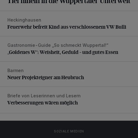
Tief hinein in die Wuppertaler Unterwelt
Heckinghausen
Feuerwehr befreit Kind aus verschlossenem VW Bulli
Feuerwehr befreit Kind aus verschlossenem VW Bulli
Gastronomie-Guide „So schmeckt Wuppertal!“
„Goldenes W“: Weisheit, Geduld – und gutes Essen
„Goldenes W“: Weisheit, Geduld – und gutes Essen
Barmen
Neuer Projekteigner am Heubruch
Neuer Projekteigner am Heubruch
Briefe von Leserinnen und Lesern
Verbesserungen wären möglich
Verbesserungen wären möglich
SOZIALE MEDIEN