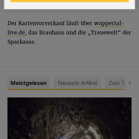
Fööss“ 2017 zu Gast im Brauhaus.
Der Kartenvorverkauf läuft über
wuppertal-
live.de
, das Brauhaus und die „Treuewelt“ der
Sparkasse.
Meistgelesen
Neueste Artikel
Zum Thema
Tief hinein in die Wuppertaler Unterwelt