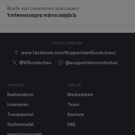
Briefe von Leserinnen und Lesern
Verbesserungen wären möglich
Verbesserungen wären möglich
SOZIALE MEDIEN
www.facebook.com/WuppertalerRundschau/
@WRundschau
@wuppertalerrundschau
SERVICES
VERLAG
Reklamation
Mediadaten
Inserieren
Team
Trauerportal
Karriere
Stellenmarkt
FAQ
Immobilienmarkt