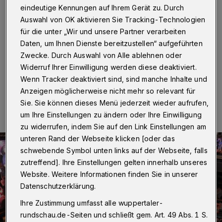
Wuppertaler Brauhaus
eindeutige Kennungen auf Ihrem Gerät zu. Durch
Auswahl von OK aktivieren Sie Tracking-Technologien
Wuppertal
·
Die kölsche Kultband „Bläck Fööss“ gibt
für die unter „Wir und unsere Partner verarbeiten
am 23. November 2019 ein Konzert im Wuppertaler
Daten, um Ihnen Dienste bereitzustellen“ aufgeführten
Brauhaus.
Zwecke. Durch Auswahl von Alle ablehnen oder
Widerruf Ihrer Einwilligung werden diese deaktiviert.
Wenn Tracker deaktiviert sind, sind manche Inhalte und
21.10.2019 , 18:24 Uhr
Eine Minute Lesezeit
Anzeigen möglicherweise nicht mehr so relevant für
Sie. Sie können dieses Menü jederzeit wieder aufrufen,
um Ihre Einstellungen zu ändern oder Ihre Einwilligung
zu widerrufen, indem Sie auf den Link Einstellungen am
unteren Rand der Webseite klicken [oder das
schwebende Symbol unten links auf der Webseite, falls
zutreffend]. Ihre Einstellungen gelten innerhalb unseres
Website. Weitere Informationen finden Sie in unserer
Datenschutzerklärung.
Ihre Zustimmung umfasst alle wuppertaler-
rundschau.de-Seiten und schließt gem. Art. 49 Abs. 1 S.