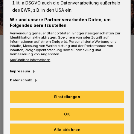
1 lit. a DSGVO auch die Datenverarbeitung außerhalb
des EWR, z.B. in den USA ein.
Wir und unsere Partner verarbeiten Daten, um
Folgendes bereitzustellen:
Verwendung genauer Standortdaten. Endgeräteeigenschaften zur
Identifikation aktiv abfragen. Speichern von oder Zugriff auf
Die „Bläck Fööss“ bei ihrem Auftritt 2017 im Brauhaus.
Informationen auf einem Endgerät. Personalisierte Werbung und
Inhalte, Messung von Werbeleistung und der Performance von
Foto: Brauhaus
Inhalten, Zielgruppenforschung sowie Entwicklung und
Verbesserung von Angeboten.
Ausführliche Informationen
Impressum
Datenschutz
Sie singt viele ihrer zahlreichen Hits sowie
Songs aus dem aktuellen Studioalbum „Su
Einstellungen
schön wie augenblecklich“. Gäste sind
„Rockemariechen“, Steve Allan & Tim Berger
OK
sowie das Prinzenpaar mit Ehrengarde der
Alle ablehnen
Stadt Wuppertal. Zuletzt waren die „Black