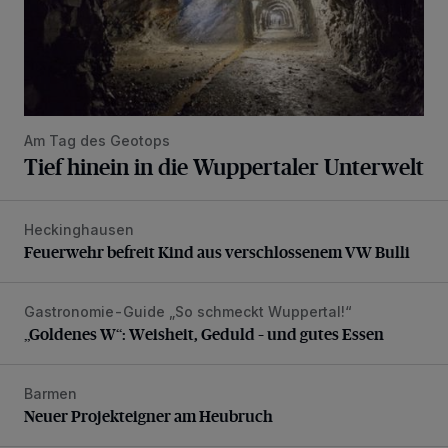
Am Tag des Geotops
Tief hinein in die Wuppertaler Unterwelt
Heckinghausen
Feuerwehr befreit Kind aus verschlossenem VW Bulli
Feuerwehr befreit Kind aus verschlossenem VW Bulli
Gastronomie-Guide „So schmeckt Wuppertal!“
„Goldenes W“: Weisheit, Geduld – und gutes Essen
„Goldenes W“: Weisheit, Geduld – und gutes Essen
Barmen
Neuer Projekteigner am Heubruch
Neuer Projekteigner am Heubruch