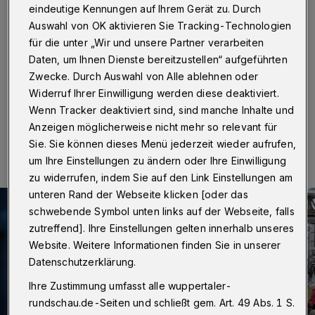
Treiben
eindeutige Kennungen auf Ihrem Gerät zu. Durch
Auswahl von OK aktivieren Sie Tracking-Technologien
Wuppertal
·
Zum Wuppertaler Rosensonntagszug
für die unter „Wir und unsere Partner verarbeiten
setzen die die Wuppertaler Stadtwerke (WSW)
Daten, um Ihnen Dienste bereitzustellen“ aufgeführten
zusätzliche Busse im Schwebebahn-Ersatzverkehr ein.
Zwecke. Durch Auswahl von Alle ablehnen oder
Widerruf Ihrer Einwilligung werden diese deaktiviert.
Wenn Tracker deaktiviert sind, sind manche Inhalte und
02.03.2019 , 09:30 Uhr
Eine Minute Lesezeit
Anzeigen möglicherweise nicht mehr so relevant für
Sie. Sie können dieses Menü jederzeit wieder aufrufen,
um Ihre Einstellungen zu ändern oder Ihre Einwilligung
zu widerrufen, indem Sie auf den Link Einstellungen am
unteren Rand der Webseite klicken [oder das
schwebende Symbol unten links auf der Webseite, falls
zutreffend]. Ihre Einstellungen gelten innerhalb unseres
Website. Weitere Informationen finden Sie in unserer
Datenschutzerklärung.
Ihre Zustimmung umfasst alle wuppertaler-
rundschau.de-Seiten und schließt gem. Art. 49 Abs. 1 S.