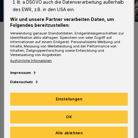
1 lit. a DSGVO auch die Datenverarbeitung außerhalb
des EWR, z.B. in den USA ein.
Wir und unsere Partner verarbeiten Daten, um
Folgendes bereitzustellen:
Die Schwebebahn steht still. Dafür fahren Ersatzbusse.
Verwendung genauer Standortdaten. Endgeräteeigenschaften zur
Foto: Sebastian Jarych
Identifikation aktiv abfragen. Speichern von oder Zugriff auf
Informationen auf einem Endgerät. Personalisierte Werbung und
Inhalte, Messung von Werbeleistung und der Performance von
Inhalten, Zielgruppenforschung sowie Entwicklung und
Verbesserung von Angeboten.
Ausführliche Informationen
Impressum
Das betrifft den Zeitraum von 12.30 bis 19 Uhr.
Datenschutz
Während des Zugs müssen mehrere Linien —
auch der Schwebebahn-Express selbst —
Einstellungen
zeitweise umgeleitet werden. Die
Nachtexpress-Linien NE1 bis 8 sowie NE15
OK
sind auch am Karnevalssonntag (3.
März).unterwegs.
Alle ablehnen