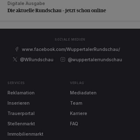
Digitale Ausgabe
Die aktuelle Rundschau – jetzt schon online
Die aktuelle Rundschau – jetzt schon online
SOZIALE MEDIEN
www.facebook.com/WuppertalerRundschau/
@WRundschau
@wuppertalerrundschau
SERVICES
VERLAG
Reklamation
Mediadaten
Inserieren
Team
Trauerportal
Karriere
Stellenmarkt
FAQ
Immobilienmarkt