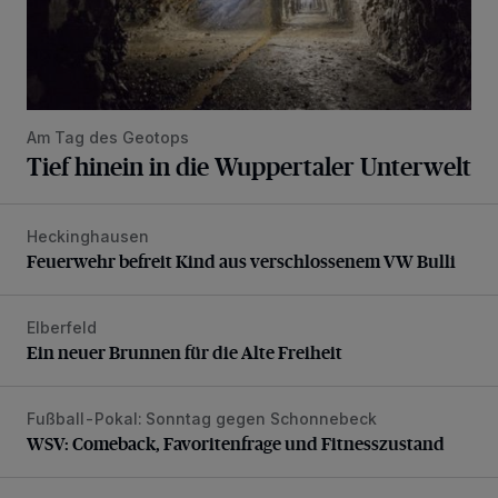
Am Tag des Geotops
Tief hinein in die Wuppertaler Unterwelt
Heckinghausen
Feuerwehr befreit Kind aus verschlossenem VW Bulli
Feuerwehr befreit Kind aus verschlossenem VW Bulli
Elberfeld
Ein neuer Brunnen für die Alte Freiheit
Ein neuer Brunnen für die Alte Freiheit
Fußball-Pokal: Sonntag gegen Schonnebeck
WSV: Comeback, Favoritenfrage und Fitnesszustand
WSV: Comeback, Favoritenfrage und Fitnesszustand