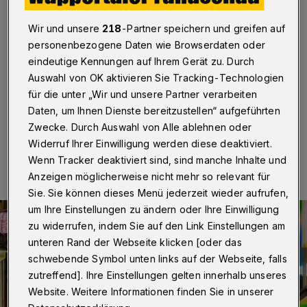
Wuppertal
·
An Weiberfasching (28. Februar 2019)
wurde die Illumination über dem Werth in Barmen genau
Wir und unsere
218
-Partner speichern und greifen auf
um 11.11 Uhr auf bunt umgeschaltet. Nun läuft
personenbezogene Daten wie Browserdaten oder
morgens und abends bis Aschermittwoch durch die
eindeutige Kennungen auf Ihrem Gerät zu. Durch
211 Kugeln über der Einkaufsmeile eine bunte Welle,
Auswahl von OK aktivieren Sie Tracking-Technologien
die die Vielfalt dieser einzeln ansteuerbaren LEDs zeigt.
für die unter „Wir und unsere Partner verarbeiten
Daten, um Ihnen Dienste bereitzustellen“ aufgeführten
Zwecke. Durch Auswahl von Alle ablehnen oder
28.02.2019 , 14:19 Uhr
Eine Minute Lesezeit
Widerruf Ihrer Einwilligung werden diese deaktiviert.
Wenn Tracker deaktiviert sind, sind manche Inhalte und
Anzeigen möglicherweise nicht mehr so relevant für
Sie. Sie können dieses Menü jederzeit wieder aufrufen,
um Ihre Einstellungen zu ändern oder Ihre Einwilligung
zu widerrufen, indem Sie auf den Link Einstellungen am
unteren Rand der Webseite klicken [oder das
schwebende Symbol unten links auf der Webseite, falls
zutreffend]. Ihre Einstellungen gelten innerhalb unseres
Website. Weitere Informationen finden Sie in unserer