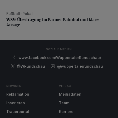
Fußball-Pokal
WSV: Übertragung im Barmer Bahnhof und klare Ansage
WSV: Übertragung im Barmer Bahnhof und klare
Ansage
SOZIALE MEDIEN
www.facebook.com/WuppertalerRundschau/
@WRundschau
@wuppertalerrundschau
SERVICES
VERLAG
Reklamation
Mediadaten
Inserieren
Team
Trauerportal
Karriere