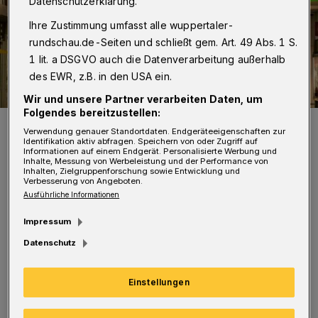
Datenschutzerklärung.
Ihre Zustimmung umfasst alle wuppertaler-
rundschau.de-Seiten und schließt gem. Art. 49 Abs. 1 S.
1 lit. a DSGVO auch die Datenverarbeitung außerhalb
des EWR, z.B. in den USA ein.
Wir und unsere Partner verarbeiten Daten, um
Folgendes bereitzustellen:
Die bunten Lichter.
Verwendung genauer Standortdaten. Endgeräteeigenschaften zur
Foto: ISG Barmen
Identifikation aktiv abfragen. Speichern von oder Zugriff auf
Informationen auf einem Endgerät. Personalisierte Werbung und
Inhalte, Messung von Werbeleistung und der Performance von
Inhalten, Zielgruppenforschung sowie Entwicklung und
Verbesserung von Angeboten.
Ausführliche Informationen
W
Impressum
ährend die Kugeln seit den Heiligen
Datenschutz
Drei Königen mit einem klaren
Winterblau an frostige Winternächte
Einstellungen
erinnerten, soll jetzt die fünfte Jahreszeit
gefeiert und das närrische Treiben auch