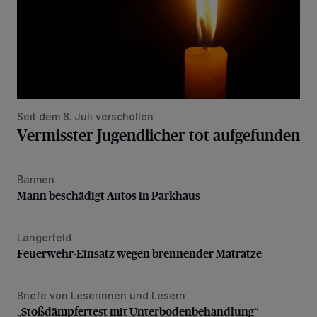
Seit dem 8. Juli verschollen
Vermisster Jugendlicher tot aufgefunden
Barmen
Mann beschädigt Autos in Parkhaus
Mann beschädigt Autos in Parkhaus
Langerfeld
Feuerwehr-Einsatz wegen brennender Matratze
Feuerwehr-Einsatz wegen brennender Matratze
Briefe von Leserinnen und Lesern
„Stoßdämpfertest mit Unterbodenbehandlung“
„Stoßdämpfertest mit Unterbodenbehandlung“