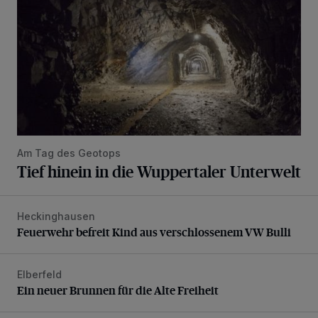
Am Tag des Geotops
Tief hinein in die Wuppertaler Unterwelt
Heckinghausen
Feuerwehr befreit Kind aus verschlossenem VW Bulli
Feuerwehr befreit Kind aus verschlossenem VW Bulli
Elberfeld
Ein neuer Brunnen für die Alte Freiheit
Ein neuer Brunnen für die Alte Freiheit