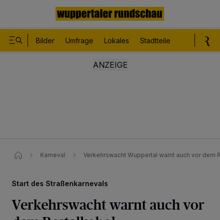
Bilder
Umfrage
Lokales
Stadtteile
Sport
Le
Karneval
Verkehrswacht Wuppertal warnt auch vor dem 
Start des Straßenkarnevals
Verkehrswacht warnt auch vor