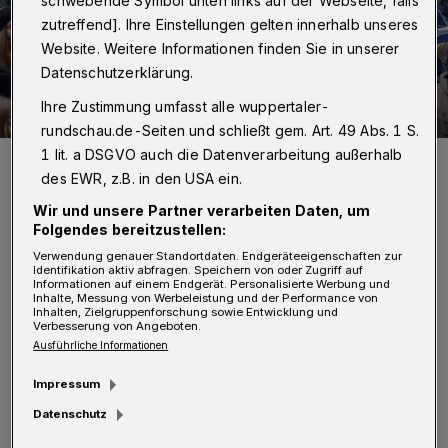
schwebende Symbol unten links auf der Webseite, falls
zutreffend]. Ihre Einstellungen gelten innerhalb unseres
Website. Weitere Informationen finden Sie in unserer
Datenschutzerklärung.
Ihre Zustimmung umfasst alle wuppertaler-
rundschau.de-Seiten und schließt gem. Art. 49 Abs. 1 S.
1 lit. a DSGVO auch die Datenverarbeitung außerhalb
Bild von der Open-air-Party im Februar 2024 vor dem Wuppertaler
Rathaus.
des EWR, z.B. in den USA ein.
Foto: Christoph Petersen
Wir und unsere Partner verarbeiten Daten, um
Folgendes bereitzustellen:
Verwendung genauer Standortdaten. Endgeräteeigenschaften zur
Identifikation aktiv abfragen. Speichern von oder Zugriff auf
Informationen auf einem Endgerät. Personalisierte Werbung und
Inhalte, Messung von Werbeleistung und der Performance von
Inhalten, Zielgruppenforschung sowie Entwicklung und
„Wer sich ans Steuer setzt oder mit Motorrad,
Verbesserung von Angeboten.
Ausführliche Informationen
Fahrrad oder E-Scooter unterwegs ist, sollte
dies ausschließlich nüchtern tun. Anderweitig
Impressum
riskiert man sein eigenes und das Leben von
Datenschutz
anderen“, sagt Klaus A. Flieger, der