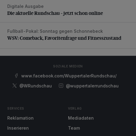
Digitale Ausgabe
Die aktuelle Rundschau – jetzt schon online
Die aktuelle Rundschau – jetzt schon online
Fußball-Pokal: Sonntag gegen Schonnebeck
WSV: Comeback, Favoritenfrage und Fitnesszustand
WSV: Comeback, Favoritenfrage und Fitnesszustand
SOZIALE MEDIEN
www.facebook.com/WuppertalerRundschau/
@WRundschau
@wuppertalerrundschau
SERVICES
VERLAG
Reklamation
Mediadaten
Inserieren
Team