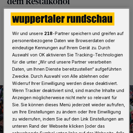
dem Restalkohol
Wuppertal
·
Die Verkehrswacht Wuppertal erinnert
zum Start des Straßenkarnevals die Auto- und
Zweiradfahrerinnen und -fahrer daran, die Finger von
Alkohol und Cannabis zu lassen.
Wir und unsere
218
-Partner speichern und greifen auf
personenbezogene Daten wie Browserdaten oder
eindeutige Kennungen auf Ihrem Gerät zu. Durch
Auswahl von OK aktivieren Sie Tracking-Technologien
27.02.2025 , 08:30 Uhr
Eine Minute Lesezeit
für die unter „Wir und unsere Partner verarbeiten
Daten, um Ihnen Dienste bereitzustellen“ aufgeführten
Zwecke. Durch Auswahl von Alle ablehnen oder
Widerruf Ihrer Einwilligung werden diese deaktiviert.
Wenn Tracker deaktiviert sind, sind manche Inhalte und
Anzeigen möglicherweise nicht mehr so relevant für
Sie. Sie können dieses Menü jederzeit wieder aufrufen,
um Ihre Einstellungen zu ändern oder Ihre Einwilligung
zu widerrufen, indem Sie auf den Link Einstellungen am
unteren Rand der Webseite klicken [oder das