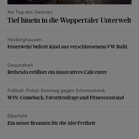
Am Tag des Geotops
Tief hinein in die Wuppertaler Unterwelt
Heckinghausen
Feuerwehr befreit Kind aus verschlossenem VW Bulli
Feuerwehr befreit Kind aus verschlossenem VW Bulli
Gesundheit
Bethesda eröffnet ein innovatives Callcenter
Bethesda eröffnet ein innovatives Callcenter
Fußball-Pokal: Sonntag gegen Schonnebeck
WSV: Comeback, Favoritenfrage und Fitnesszustand
WSV: Comeback, Favoritenfrage und Fitnesszustand
Elberfeld
Ein neuer Brunnen für die Alte Freiheit
Ein neuer Brunnen für die Alte Freiheit