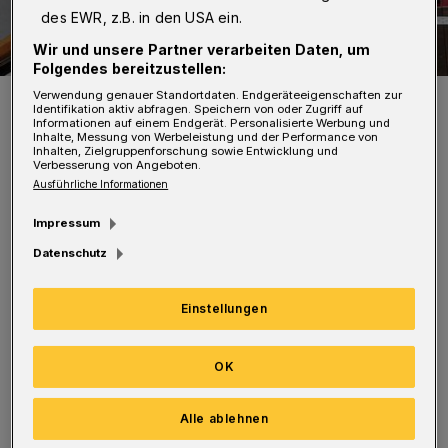
des EWR, z.B. in den USA ein.
Wir und unsere Partner verarbeiten Daten, um
Folgendes bereitzustellen:
OB Andreas Mucke beim Rosensonntagszug 2017.
Verwendung genauer Standortdaten. Endgeräteeigenschaften zur
Identifikation aktiv abfragen. Speichern von oder Zugriff auf
Foto: Christoph Petersen
Informationen auf einem Endgerät. Personalisierte Werbung und
Inhalte, Messung von Werbeleistung und der Performance von
Inhalten, Zielgruppenforschung sowie Entwicklung und
Verbesserung von Angeboten.
Ausführliche Informationen
Impressum
Unter dem Motto "Karneval feiert 90 Jahre
Datenschutz
Wuppertal" steigt am Samstag (10. November)
um 11.11 Uhr vor dem Rathaus im Barmen das
Einstellungen
Hoppeditz-Erwecken der Session 2018/19 mit
einem bunten Bühnenprogramm.
OK
Das Kinderprinzenpaar wird offiziell am
Alle ablehnen