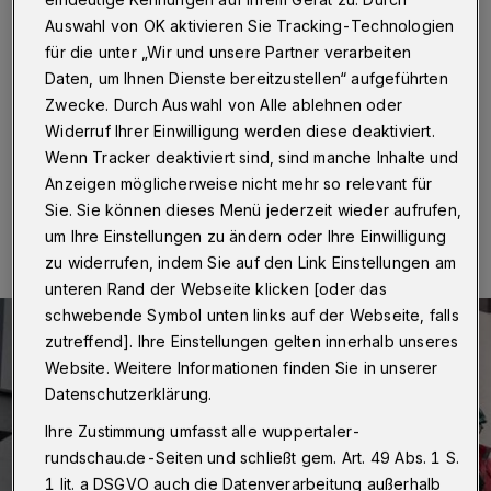
Wuppertal
·
Das designierte Wuppertaler Prinzenpaar
Auswahl von OK aktivieren Sie Tracking-Technologien
Stephan & Sabine sowie das Kinderprinzenpaar Leon &
für die unter „Wir und unsere Partner verarbeiten
Lilly werden am Dienstagnachmittag (6. November
Daten, um Ihnen Dienste bereitzustellen“ aufgeführten
2018) im Rathaus von Oberbürgermeister Andreas
Zwecke. Durch Auswahl von Alle ablehnen oder
Mucke empfangen.
Widerruf Ihrer Einwilligung werden diese deaktiviert.
Wenn Tracker deaktiviert sind, sind manche Inhalte und
Anzeigen möglicherweise nicht mehr so relevant für
06.11.2018 , 09:47 Uhr
Eine Minute Lesezeit
Sie. Sie können dieses Menü jederzeit wieder aufrufen,
um Ihre Einstellungen zu ändern oder Ihre Einwilligung
zu widerrufen, indem Sie auf den Link Einstellungen am
unteren Rand der Webseite klicken [oder das
schwebende Symbol unten links auf der Webseite, falls
zutreffend]. Ihre Einstellungen gelten innerhalb unseres
Website. Weitere Informationen finden Sie in unserer
Datenschutzerklärung.
Ihre Zustimmung umfasst alle wuppertaler-
rundschau.de-Seiten und schließt gem. Art. 49 Abs. 1 S.
1 lit. a DSGVO auch die Datenverarbeitung außerhalb