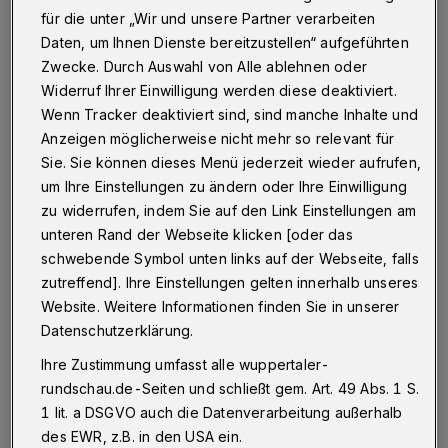
Wuppertal
·
Am Donnerstag (28. Februar 2019)
für die unter „Wir und unsere Partner verarbeiten
haben die närrischen Weiber in bewährter Manier das
Daten, um Ihnen Dienste bereitzustellen“ aufgeführten
Regiment im Barmer Rathaus übernommen. Wie immer
Zwecke. Durch Auswahl von Alle ablehnen oder
eine kunterbunte Sause, bei der Prinzessin Sabine I.
Widerruf Ihrer Einwilligung werden diese deaktiviert.
fast schon symbolisch den "abgelösten"
Wenn Tracker deaktiviert sind, sind manche Inhalte und
Oberbürgermeister Andreas Mucke in den Schatten
stellte.
Anzeigen möglicherweise nicht mehr so relevant für
Sie. Sie können dieses Menü jederzeit wieder aufrufen,
um Ihre Einstellungen zu ändern oder Ihre Einwilligung
zu widerrufen, indem Sie auf den Link Einstellungen am
03.03.2019 , 08:00 Uhr
Eine Minute Lesezeit
unteren Rand der Webseite klicken [oder das
schwebende Symbol unten links auf der Webseite, falls
zutreffend]. Ihre Einstellungen gelten innerhalb unseres
Website. Weitere Informationen finden Sie in unserer
Datenschutzerklärung.
Ihre Zustimmung umfasst alle wuppertaler-
rundschau.de-Seiten und schließt gem. Art. 49 Abs. 1 S.
Die eigentlich brennende Frage lautet aber:
1 lit. a DSGVO auch die Datenverarbeitung außerhalb
Warum kam der Beigeordnete Matthias Nocke
des EWR, z.B. in den USA ein.