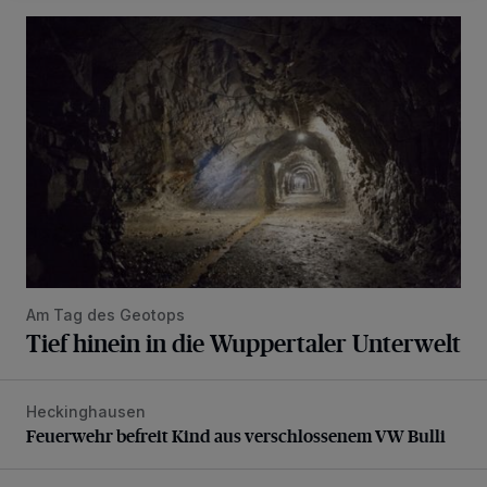
Tief hinein in die Wuppertaler Unterwelt
Am Tag des Geotops
Tief hinein in die Wuppertaler Unterwelt
Heckinghausen
Feuerwehr befreit Kind aus verschlossenem VW Bulli
Feuerwehr befreit Kind aus verschlossenem VW Bulli