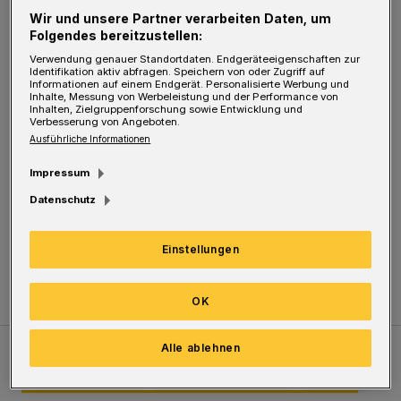
noch einmal im Vorjahreskostüm, während
Wir und unsere Partner verarbeiten Daten, um
Folgendes bereitzustellen:
sich Mucke (2018 noch im 70er-Jahre-Trash-
Verwendung genauer Standortdaten. Endgeräteeigenschaften zur
Look, jetzt als bartloser Räuber Hotzenplotz)
Identifikation aktiv abfragen. Speichern von oder Zugriff auf
Informationen auf einem Endgerät. Personalisierte Werbung und
und Sozialdezernent Stefan Kühn (2017
Inhalte, Messung von Werbeleistung und der Performance von
Inhalten, Zielgruppenforschung sowie Entwicklung und
Verbesserung von Angeboten.
Panzerknacker, jetzt Cäsar) neu ausstaffiert
Ausführliche Informationen
hatten?
Impressum
Wie auch immer — der guten Laune beim
Datenschutz
dreifach-donnernden "Wupp-di-ka!" tat es
Einstellungen
offensichtlich keinen Abbruch.
OK
Alle ablehnen
Meistgelesen
Neueste Artikel
Zum Thema