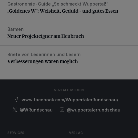
Gastronomie-Guide „So schmeckt Wuppertal!“
„Goldenes W“: Weisheit, Geduld – und gutes Essen
„Goldenes W“: Weisheit, Geduld – und gutes Essen
Barmen
Neuer Projekteigner am Heubruch
Neuer Projekteigner am Heubruch
Briefe von Leserinnen und Lesern
Verbesserungen wären möglich
Verbesserungen wären möglich
SOZIALE MEDIEN
www.facebook.com/WuppertalerRundschau/
@WRundschau
@wuppertalerrundschau
SERVICES
VERLAG