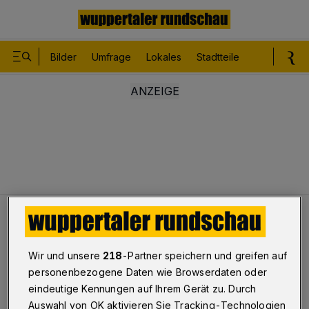
Bilder
Umfrage
Lokales
Stadtteile
Sport
Le
Karneval
Tolle Tage und eine Frage ...
Wir und unsere
218
-Partner speichern und greifen auf
Karneval
personenbezogene Daten wie Browserdaten oder
Tolle Tage und eine Frage ...
eindeutige Kennungen auf Ihrem Gerät zu. Durch
Auswahl von OK aktivieren Sie Tracking-Technologien