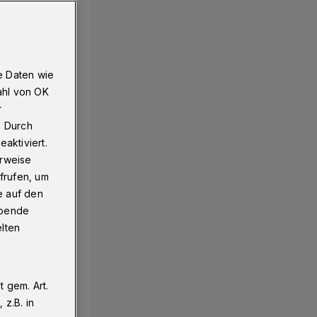
e Daten wie
ahl von OK
r
. Durch
aktiviert.
erweise
frufen, um
e auf den
ebende
elten
 gem. Art.
z.B. in