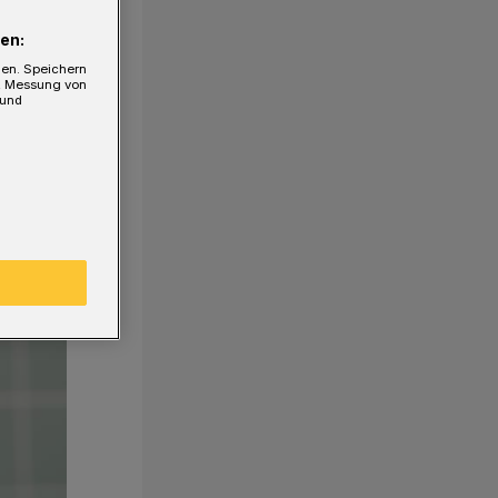
en:
gen. Speichern
e, Messung von
 und