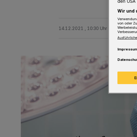
den USA 
Wir und 
Verwendung
von oder Zu
Werbeleist
14.12.2021 , 10:30 Uhr
Eine Minute 
Verbesseru
Ausführliche
Impressu
Datenschu
E