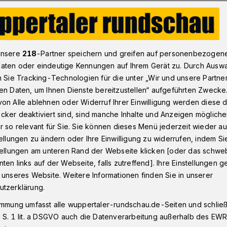
 Bethesda ist nun Akademisches Lehrkrankenhaus
unsere
218
-Partner speichern und greifen auf personenbezogen
aten oder eindeutige Kennungen auf Ihrem Gerät zu. Durch Ausw
n Sie Tracking-Technologien für die unter „Wir und unsere Partne
en Daten, um Ihnen Dienste bereitzustellen“ aufgeführten Zwecke
n Akademisches
on Alle ablehnen oder Widerruf Ihrer Einwilligung werden diese de
cker deaktiviert sind, sind manche Inhalte und Anzeigen möglich
nhaus
r so relevant für Sie. Sie können dieses Menü jederzeit wieder au
tellungen zu ändern oder Ihre Einwilligung zu widerrufen, indem Si
stellungen am unteren Rand der Webseite klicken [oder das schw
ten links auf der Webseite, falls zutreffend]. Ihre Einstellungen g
 geschlossen: Von nun an ist das
 unseres Website. Weitere Informationen finden Sie in unserer
enhaus Wuppertal als Regionalversorger
utzerklärung.
punkten Akademisches Lehrkrankenhaus
immung umfasst alle wuppertaler-rundschau.de-Seiten und schließt
er Ruhr-Uni Bochum (UK RUB) und bildet
 S. 1 lit. a DSGVO auch die Datenverarbeitung außerhalb des EWR, 
Jahr (PJ) aus.