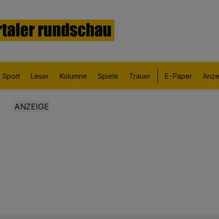
Sport
Leser
Kolumne
Spiele
Trauer
E-Paper
Anze