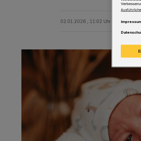
Verbesseru
Ausführliche
02.01.2026 , 11:02 Uhr
Eine Minute 
Impressu
Datenschu
E