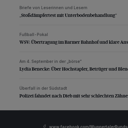
Briefe von Leserinnen und Lesern
„Stoßdämpfertest mit Unterbodenbehandlung“
„Stoßdämpfertest mit Unterbodenbehandlung“
Fußball-Pokal
WSV: Übertragung im Barmer Bahnhof und klare An
WSV: Übertragung im Barmer Bahnhof und klare An
Am 4. September in der „börse“
Lydia Benecke: Über Hochstapler, Betrüger und Blen
Lydia Benecke: Über Hochstapler, Betrüger und Ble
Überfall in der Südstadt
Polizei fahndet nach Dieb mit sehr schlechten Zähne
Polizei fahndet nach Dieb mit sehr schlechten Zähn
www.facebook.com/WuppertalerRunds