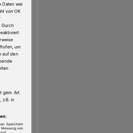
e Daten wie
ahl von OK
r
. Durch
aktiviert.
erweise
frufen, um
e auf den
ebende
elten
 gem. Art.
z.B. in
en:
gen. Speichern
e, Messung von
 und