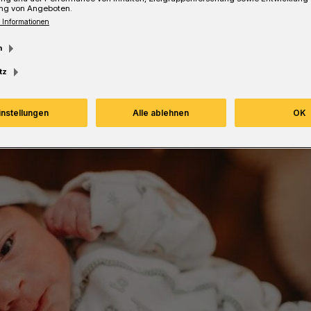
ng von Angeboten.
 Informationen
Lesezeit
m
tz
instellungen
Alle ablehnen
OK