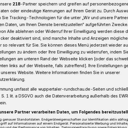
unsere
218
-Partner speichern und greifen auf personenbezogen
aten oder eindeutige Kennungen auf Ihrem Gerät zu. Durch Ausw
n Sie Tracking-Technologien für die unter „Wir und unsere Partne
ppertal kam das Neujahrsbaby um 2:55 Uhr
en Daten, um Ihnen Dienste bereitzustellen“ aufgeführten Zwecke
on Alle ablehnen oder Widerruf Ihrer Einwilligung werden diese de
cker deaktiviert sind, sind manche Inhalte und Anzeigen möglich
r so relevant für Sie. Sie können dieses Menü jederzeit wieder au
tellungen zu ändern oder Ihre Einwilligung zu widerrufen, indem Si
am das
stellungen am unteren Rand der Webseite klicken [oder das schw
ten links auf der Webseite, falls zutreffend]. Ihre Einstellungen g
y um 2:55 Uhr
 unseres Website. Weitere Informationen finden Sie in unserer
utzerklärung.
immung umfasst alle wuppertaler-rundschau.de-Seiten und schließt
n des neuen Jahres ist im Helios
 S. 1 lit. a DSGVO auch die Datenverarbeitung außerhalb des EWR, 
ein.
rtal das erste Baby geboren worden. Um
 in der Landesfrauenklinik das Licht der
unsere Partner verarbeiten Daten, um Folgendes bereitzustell
 genauer Standortdaten. Endgeräteeigenschaften zur Identifikation aktiv abfra
griff auf Informationen auf einem Endgerät. Personalisierte Werbung und Inhalt
ung und der Performance von Inhalten, Zielgruppenforschung sowie Entwicklung