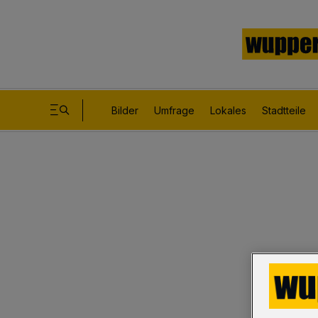
Bilder
Umfrage
Lokales
Stadtteile