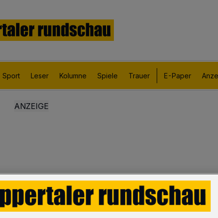
Sport
Leser
Kolumne
Spiele
Trauer
E-Paper
Anze