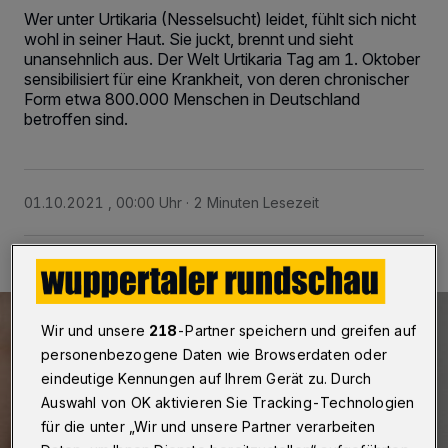
Wer unter Urtikaria (Nesselsucht) leidet, fühlt sich nicht
wohl in seiner Haut. Sie juckt, brennt und sieht
unansehnlich aus. Der Welt Urtikaria Tag am 1. Oktober
sensibilisiert für eine Krankheit, von deren chronischer
Form etwa 800.000 Menschen in Deutschland
betroffen sind.
01.10.2021 , 00:00 Uhr
2 Minuten Lesezeit
Wir und unsere
218
-Partner speichern und greifen auf
personenbezogene Daten wie Browserdaten oder
eindeutige Kennungen auf Ihrem Gerät zu. Durch
Auswahl von OK aktivieren Sie Tracking-Technologien
für die unter „Wir und unsere Partner verarbeiten