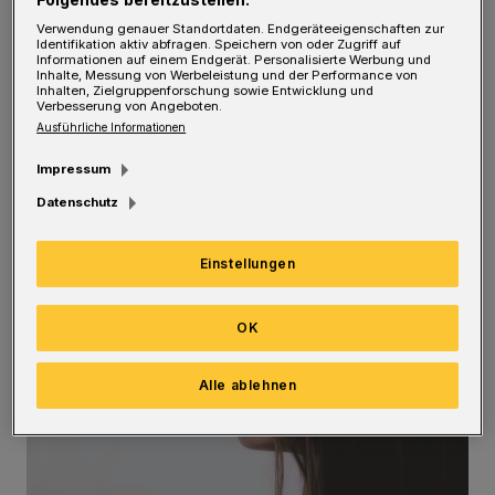
nach Kontakt mit einer Brennnessel. Daneben
Verwendung genauer Standortdaten. Endgeräteeigenschaften zur
Identifikation aktiv abfragen. Speichern von oder Zugriff auf
treten die typischen Quaddeln auf: blassrote,
Informationen auf einem Endgerät. Personalisierte Werbung und
Inhalte, Messung von Werbeleistung und der Performance von
wandernde Erhebungen auf der Haut. Ein
Inhalten, Zielgruppenforschung sowie Entwicklung und
Verbesserung von Angeboten.
weiteres Symptom sind plötzliche
Ausführliche Informationen
schmerzhafte Schwellungen, die tiefer in der
Impressum
Haut liegen – die sogenannten Angioödeme.
Datenschutz
Sie bilden sich beispielsweise im Gesicht, am
Hals oder an den Armen. Kommt es im Bereich
Einstellungen
der Atemwege zu Schwellungen, kann das zu
schwerer Luftnot kommen – ein Notfall!
OK
Alle ablehnen