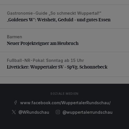
Gastronomie-Guide „So schmeckt Wuppertal!“
„Goldenes W“: Weisheit, Geduld – und gutes Essen
„Goldenes W“: Weisheit, Geduld – und gutes Essen
Barmen
Neuer Projekteigner am Heubruch
Neuer Projekteigner am Heubruch
Fußball-NR-Pokal: Sonntag ab 15 Uhr
Liveticker: Wuppertaler SV – SpVg. Schonnebeck
Liveticker: Wuppertaler SV – SpVg. Schonnebeck
SOZIALE MEDIEN
www.facebook.com/WuppertalerRundschau/
@WRundschau
@wuppertalerrundschau