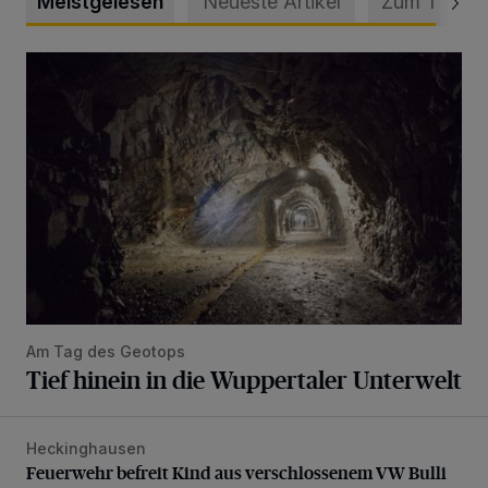
Meistgelesen
Neueste Artikel
Zum Thema
Tief hinein in die Wuppertaler Unterwelt
Am Tag des Geotops
Tief hinein in die Wuppertaler Unterwelt
Heckinghausen
Feuerwehr befreit Kind aus verschlossenem VW Bulli
Feuerwehr befreit Kind aus verschlossenem VW Bulli