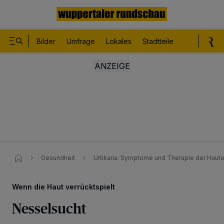
Bilder
Umfrage
Lokales
Stadtteile
Sport
Le
Gesundheit
Urtikaria: Symptome und Therapie der Haut
Wenn die Haut verrücktspielt
Nesselsucht