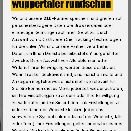
Besuchsregelung an
Alle Besucher müssen einen negativen Corona-Test
Wir und unsere
218
-Partner speichern und greifen auf
vorweisen können. Das Helios Universitätsklinikum
personenbezogene Daten wie Browserdaten oder
Wuppertal, das Agaplesion Bethesda Krankenhaus
eindeutige Kennungen auf Ihrem Gerät zu. Durch
Wuppertal, der Klinikverbund St. Antonius und St. Josef
(Petrus-Krankenhaus, Krankenhaus St. Josef und St.
Auswahl von OK aktivieren Sie Tracking-Technologien
Anna-Klinik) informieren darüber, dass für die
für die unter „Wir und unsere Partner verarbeiten
Besucher ab sofort eine Besuchsregelung gilt.
Daten, um Ihnen Dienste bereitzustellen“ aufgeführten
Zwecke. Durch Auswahl von Alle ablehnen oder
Widerruf Ihrer Einwilligung werden diese deaktiviert.
Wenn Tracker deaktiviert sind, sind manche Inhalte und
02.12.2021 , 14:09 Uhr
Eine Minute Lesezeit
Anzeigen möglicherweise nicht mehr so relevant für
Sie. Sie können dieses Menü jederzeit wieder aufrufen,
um Ihre Einstellungen zu ändern oder Ihre Einwilligung
zu widerrufen, indem Sie auf den Link Einstellungen am
unteren Rand der Webseite klicken [oder das
schwebende Symbol unten links auf der Webseite, falls
zutreffend]. Ihre Einstellungen gelten innerhalb unseres
Website. Weitere Informationen finden Sie in unserer