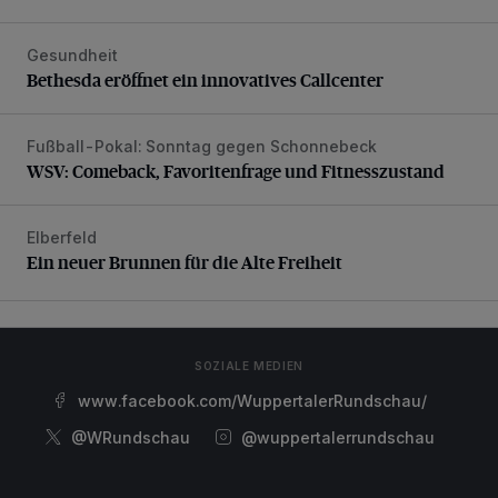
Gesundheit
Bethesda eröffnet ein innovatives Callcenter
Bethesda eröffnet ein innovatives Callcenter
Fußball-Pokal: Sonntag gegen Schonnebeck
WSV: Comeback, Favoritenfrage und Fitnesszustand
WSV: Comeback, Favoritenfrage und Fitnesszustand
Elberfeld
Ein neuer Brunnen für die Alte Freiheit
Ein neuer Brunnen für die Alte Freiheit
SOZIALE MEDIEN
www.facebook.com/WuppertalerRundschau/
@WRundschau
@wuppertalerrundschau