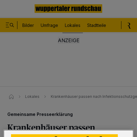
Bilder
Umfrage
Lokales
Stadtteile
Sport
Le
Lokales
Krankenhäuser passen nach Infektionsschutzg
Gemeinsame Presseerklärung
Krankenhäuser passen