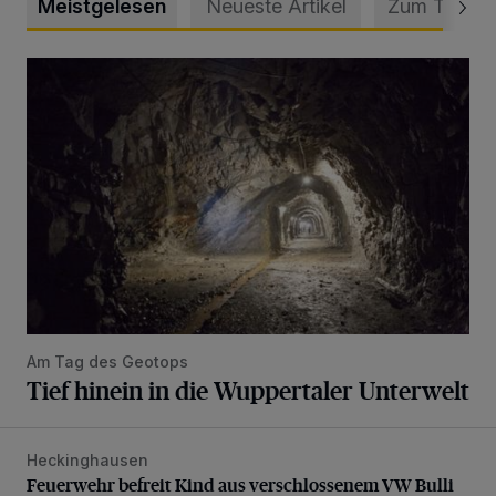
Meistgelesen
Neueste Artikel
Zum Thema
Tief hinein in die Wuppertaler Unterwelt
Am Tag des Geotops
Tief hinein in die Wuppertaler Unterwelt
Heckinghausen
Feuerwehr befreit Kind aus verschlossenem VW Bulli
Feuerwehr befreit Kind aus verschlossenem VW Bulli