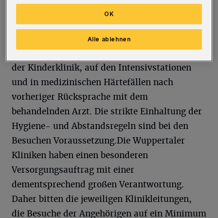
OK
Bei Virus-Symptomen wie Husten,
Halsschmerzen, Schnupfen oder Durchfall ist
Alle ablehnen
ein Besuch untersagt. Ausnahmen gelten in
der Kinderklinik, auf den Intensivstationen
und in medizinischen Härtefällen nach
vorheriger Rücksprache mit dem
behandelnden Arzt. Die strikte Einhaltung der
Hygiene- und Abstandsregeln sind bei den
Besuchen Voraussetzung.Die Wuppertaler
Kliniken haben einen besonderen
Versorgungsauftrag mit einer
dementsprechend großen Verantwortung.
Daher bitten die jeweiligen Klinikleitungen,
die Besuche der Angehörigen auf ein Minimum