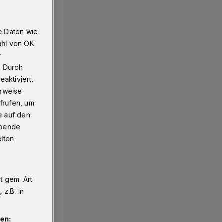
e Daten wie
ahl von OK
r
. Durch
aktiviert.
erweise
frufen, um
e auf den
ebende
elten
 gem. Art.
z.B. in
en: