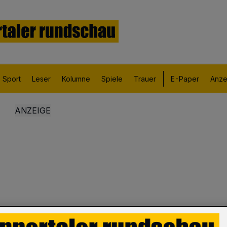
Sport
Leser
Kolumne
Spiele
Trauer
E-Paper
Anze