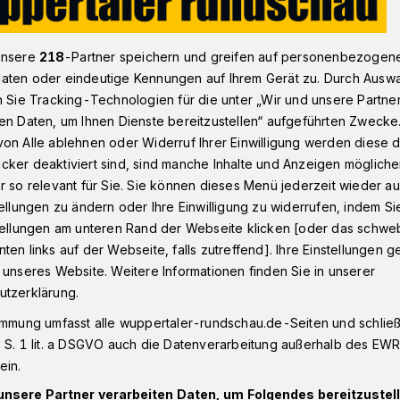
unsere
218
-Partner speichern und greifen auf personenbezogen
urtenrückgang in Wuppertal im Jahr 2020
aten oder eindeutige Kennungen auf Ihrem Gerät zu. Durch Ausw
n Sie Tracking-Technologien für die unter „Wir und unsere Partne
en Daten, um Ihnen Dienste bereitzustellen“ aufgeführten Zwecke
on Alle ablehnen oder Widerruf Ihrer Einwilligung werden diese de
cker deaktiviert sind, sind manche Inhalte und Anzeigen möglich
burtenrückgang in
r so relevant für Sie. Sie können dieses Menü jederzeit wieder au
tellungen zu ändern oder Ihre Einwilligung zu widerrufen, indem Si
stellungen am unteren Rand der Webseite klicken [oder das schw
ten links auf der Webseite, falls zutreffend]. Ihre Einstellungen g
 unseres Website. Weitere Informationen finden Sie in unserer
utzerklärung.
ind im vergangenen Jahr 3.460 Babys
s waren 0,3 Prozent weniger als 2019
immung umfasst alle wuppertaler-rundschau.de-Seiten und schließt
das Statistische Landesamt am Montag (4.
 S. 1 lit. a DSGVO auch die Datenverarbeitung außerhalb des EWR, 
n. Damit schnitt die bergische
ein.
als der NRW-Durchschnitt (minus 0,7
unsere Partner verarbeiten Daten, um Folgendes bereitzustell