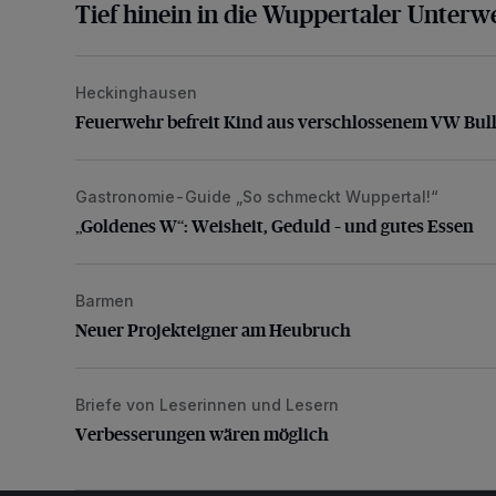
Tief hinein in die Wuppertaler Unterwe
Heckinghausen
Feuerwehr befreit Kind aus verschlossenem VW Bulli
Feuerwehr befreit Kind aus verschlossenem VW Bull
Gastronomie-Guide „So schmeckt Wuppertal!“
„Goldenes W“: Weisheit, Geduld – und gutes Essen
„Goldenes W“: Weisheit, Geduld – und gutes Essen
Barmen
Neuer Projekteigner am Heubruch
Neuer Projekteigner am Heubruch
Briefe von Leserinnen und Lesern
Verbesserungen wären möglich
Verbesserungen wären möglich