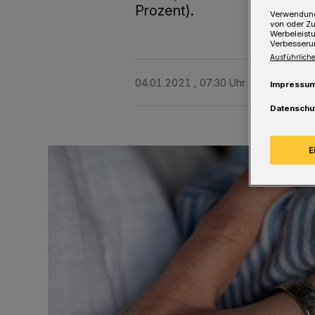
Prozent).
Verwendung
von oder Zu
Werbeleist
Verbesseru
Ausführliche
04.01.2021 , 07:30 Uhr
Eine Minute 
Impressu
Datenschu
E