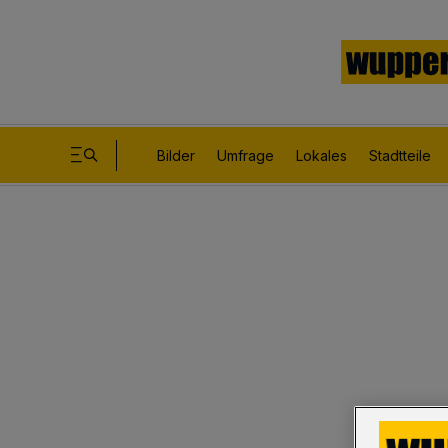
Bilder
Umfrage
Lokales
Stadtteile