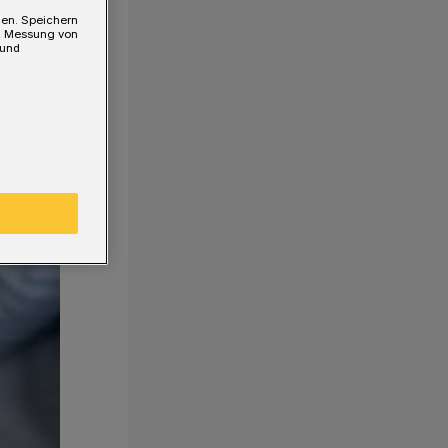
gen. Speichern
e, Messung von
 und