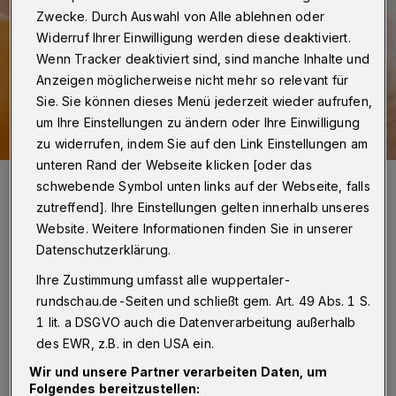
Zwecke. Durch Auswahl von Alle ablehnen oder
Widerruf Ihrer Einwilligung werden diese deaktiviert.
Wenn Tracker deaktiviert sind, sind manche Inhalte und
Anzeigen möglicherweise nicht mehr so relevant für
Sie. Sie können dieses Menü jederzeit wieder aufrufen,
um Ihre Einstellungen zu ändern oder Ihre Einwilligung
zu widerrufen, indem Sie auf den Link Einstellungen am
unteren Rand der Webseite klicken [oder das
Symbolbild.
schwebende Symbol unten links auf der Webseite, falls
Foto: RitaE
zutreffend]. Ihre Einstellungen gelten innerhalb unseres
Website. Weitere Informationen finden Sie in unserer
Datenschutzerklärung.
Ihre Zustimmung umfasst alle wuppertaler-
Z
rundschau.de-Seiten und schließt gem. Art. 49 Abs. 1 S.
iele sind unter anderem die Entwicklung
1 lit. a DSGVO auch die Datenverarbeitung außerhalb
eines Stillförderungskonzepts sowie eine
des EWR, z.B. in den USA ein.
wissenschaftlich fundierte Erarbeitung von
Wir und unsere Partner verarbeiten Daten, um
Folgendes bereitzustellen:
Bewertungskriterien zur Etablierung von