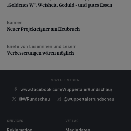
„Goldenes W“: Weisheit, Geduld – und gutes Essen
Barmen
Neuer Projekteigner am Heubruch
Neuer Projekteigner am Heubruch
Briefe von Leserinnen und Lesern
Verbesserungen wären möglich
Verbesserungen wären möglich
SOZIALE MEDIEN
www.facebook.com/WuppertalerRundschau/
@WRundschau
@wuppertalerrundschau
SERVICES
VERLAG
Reklamation
Mediadaten