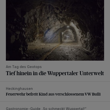
Tief hinein in die Wuppertaler Unterwelt
Am Tag des Geotops
Tief hinein in die Wuppertaler Unterwelt
Heckinghausen
Feuerwehr befreit Kind aus verschlossenem VW Bulli
Feuerwehr befreit Kind aus verschlossenem VW Bulli
Gastronomie-Guide „So schmeckt Wuppertal!“
„Goldenes W“: Weisheit, Geduld – und gutes Essen