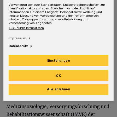
Verwendung genauer Standortdaten. Endgeräteeigenschaften zur
Muttermilchbanken.
Identifikation aktiv abfragen. Speichern von oder Zugriff auf
Informationen auf einem Endgerät. Personalisierte Werbung und
Inhalte, Messung von Werbeleistung und der Performance von
Inhalten, Zielgruppenforschung sowie Entwicklung und
Der Lehrstuhl für Versorgungsforschung und
Verbesserung von Angeboten.
Gesundheitsökonomische Evaluation an der
Ausführliche Informationen
Bergischen Uni ist unter der Leitung von Prof.
Impressum
Dr. Juliane Köberlein-Neu federführend
Datenschutz
zuständig für die wissenschaftliche
Evaluation der geplanten Maßnahmen. Das
Einstellungen
Projekt startet zum 1. Januar 2021 und wird für
vier Jahre mit insgesamt rund 4,7 Millionen
OK
Euro aus dem Innovationsfonds der
Alle ablehnen
Bundesregierung gefördert. Konsortialführerin
des Projekts ist das Institut für
Medizinsoziologie, Versorgungsforschung und
Rehabilitationswissenschaft (IMVR) der