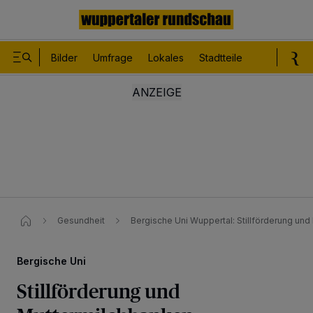
Bilder
Umfrage
Lokales
Stadtteile
Sport
Le
Gesundheit
Bergische Uni Wuppertal: Stillförderung un
Bergische Uni
Stillförderung und