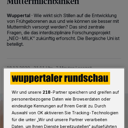
Muttermilchbanken
Wuppertal
·
Wie wirkt sich Stillen auf die Entwicklung
von Frühgeborenen aus und wie können sie besser mit
Muttermilch versorgt werden? Das sind zentrale
Fragen, die das interdisziplinäre Forschungsprojekt
„NEO-MILK“ zukünftig erforscht. Die Bergische Uni ist
beteiligt.
18.12.2020 , 21:11 Uhr
2 Minuten Lesezeit
Wir und unsere
218
-Partner speichern und greifen auf
personenbezogene Daten wie Browserdaten oder
eindeutige Kennungen auf Ihrem Gerät zu. Durch
Auswahl von OK aktivieren Sie Tracking-Technologien
für die unter „Wir und unsere Partner verarbeiten
Daten, um Ihnen Dienste bereitzustellen“ aufgeführten