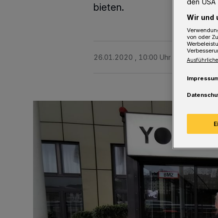
den USA 
bieten.
Wir und 
Verwendung
von oder Zu
Werbeleist
Verbesseru
26.01.2020 , 10:00 Uhr
2 Minuten Le
Ausführliche
Impressu
Datenschu
E