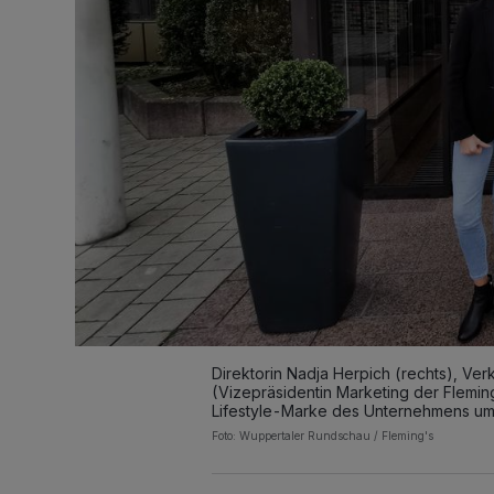
Direktorin Nadja Herpich (rechts), Ve
(Vizepräsidentin Marketing der Flemi
Lifestyle-Marke des Unternehmens um
Foto: Wuppertaler Rundschau / Fleming's