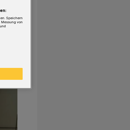
en:
gen. Speichern
e, Messung von
 und