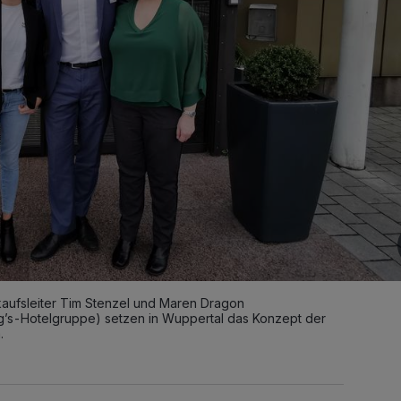
rkaufsleiter Tim Stenzel und Maren Dragon
ng’s-Hotelgruppe) setzen in Wuppertal das Konzept der
.