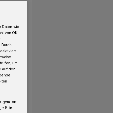
e Daten wie
ahl von OK
r
. Durch
aktiviert.
erweise
frufen, um
e auf den
ebende
elten
 gem. Art.
z.B. in