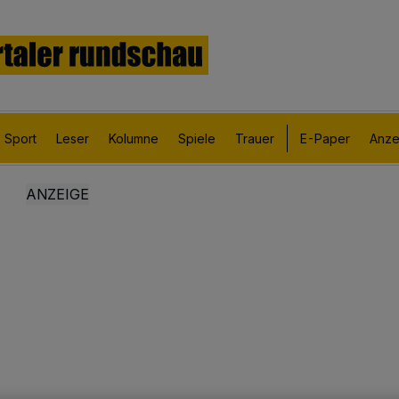
Sport
Leser
Kolumne
Spiele
Trauer
E-Paper
Anze