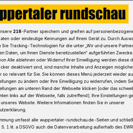
 Hotel: Ehemaliger „Kaiserhof“ ist nun „Fleming’s Express“
unsere
218
-Partner speichern und greifen auf personenbezogen
aten oder eindeutige Kennungen auf Ihrem Gerät zu. Durch Ausw
n Sie Tracking-Technologien für die unter „Wir und unsere Partne
en Daten, um Ihnen Dienste bereitzustellen“ aufgeführten Zwecke
e „Kaiserhof“ ist
on Alle ablehnen oder Widerruf Ihrer Einwilligung werden diese de
cker deaktiviert sind, sind manche Inhalte und Anzeigen möglich
’s Express“
r so relevant für Sie. Sie können dieses Menü jederzeit wieder au
tellungen zu ändern oder Ihre Einwilligung zu widerrufen, indem Si
stellungen am unteren Rand der Webseite klicken [oder das schw
ten links auf der Webseite, falls zutreffend]. Ihre Einstellungen g
irmierte der ehemalige Kaiserhof am
 unseres Website. Weitere Informationen finden Sie in unserer
otel“. Jetzt ist Wuppertals größtes Hotel
utzerklärung.
ung neu an den Start gegangen: Unter
immung umfasst alle wuppertaler-rundschau.de-Seiten und schließt
ss“ zielt es im Vier-Sterne-Segment vor
 S. 1 lit. a DSGVO auch die Datenverarbeitung außerhalb des EWR, 
e ab, hat aber auch Wuppertalern etwas zu