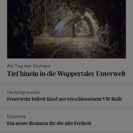
Am Tag des Geotops
Tief hinein in die Wuppertaler Unterwelt
Heckinghausen
Feuerwehr befreit Kind aus verschlossenem VW Bulli
Feuerwehr befreit Kind aus verschlossenem VW Bulli
Elberfeld
Ein neuer Brunnen für die Alte Freiheit
Ein neuer Brunnen für die Alte Freiheit