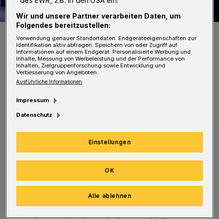
des EWR, z.B. in den USA ein.
Wir und unsere Partner verarbeiten Daten, um
Folgendes bereitzustellen:
Jamala, die Vorjahressiegerin, bei einer Pressekonferenz.
Verwendung genauer Standortdaten. Endgeräteeigenschaften zur
Foto: Peter Bergener
Identifikation aktiv abfragen. Speichern von oder Zugriff auf
Informationen auf einem Endgerät. Personalisierte Werbung und
Inhalte, Messung von Werbeleistung und der Performance von
Inhalten, Zielgruppenforschung sowie Entwicklung und
Verbesserung von Angeboten.
Ausführliche Informationen
Impressum
Von Peter Bergener
Datenschutz
M
ein erster Tag war vor über einer
Einstellungen
Woche noch etwas holprig, Ich war
zuerst erstaunt, dass so viele in Kiew kaum
OK
Englisch sprachen. Aber sie halfen mir
dennoch jederzeit sehr freundlich und alle
Alle ablehnen
sehr höflich. Mit Gesten und Handzeichen kam