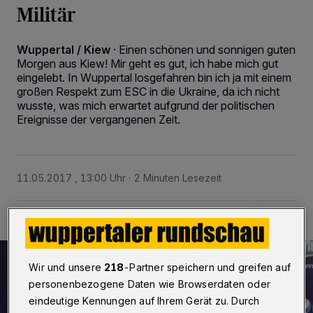
Militär
Wuppertal / Kiew
·
Einen schönen und sonnigen guten
Morgen aus Kiew! Mir geht es gut, ich habe mich gut
eingelebt. In Wuppertal losgefahren bin ich ja mit einem
großen Respekt zum ESC in die Ukraine, da ich nicht
wusste, was mich erwartet aufgrund der politischen
Ereignisse der vergangenen Zeit.
11.05.2017 , 13:00 Uhr
2 Minuten Lesezeit
Wir und unsere
218
-Partner speichern und greifen auf
personenbezogene Daten wie Browserdaten oder
eindeutige Kennungen auf Ihrem Gerät zu. Durch