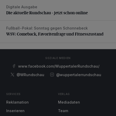
Digitale Ausgabe
Die aktuelle Rundschau – jetzt schon online
Die aktuelle Rundschau – jetzt schon online
Fußball-Pokal: Sonntag gegen Schonnebeck
WSV: Comeback, Favoritenfrage und Fitnesszustand
WSV: Comeback, Favoritenfrage und Fitnesszustand
SOZIALE MEDIEN
www.facebook.com/WuppertalerRundschau/
@WRundschau
@wuppertalerrundschau
SERVICES
VERLAG
Reklamation
Mediadaten
Inserieren
Team