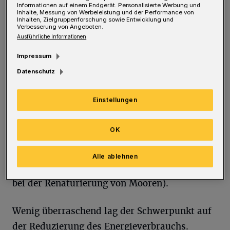
Informationen auf einem Endgerät. Personalisierte Werbung und
Anstrengungen, sich insgesamt nachhaltiger
Inhalte, Messung von Werbeleistung und der Performance von
Inhalten, Zielgruppenforschung sowie Entwicklung und
Verbesserung von Angeboten.
aufzustellen und den explodierenden Energie-
Ausführliche Informationen
und Materialkosten zu begegnen. Die
Impressum
Bandbreite der vorgestellten und teilweise
Datenschutz
bereits umgesetzten Maßnahmen reichte von
organisatorischen (wie etwa die Verdichtung
Einstellungen
von Schichtzeiten) über gering investive (wie
das Anlegen einer Blühwiese) bis hin zu
OK
investiven Maßnahmen (wie die Erneuerung
einer Absauganlage, die Investition in die
Alle ablehnen
Eigenstromerzeugung oder die Unterstützung
bei der Renaturierung von Mooren).
Wenig überraschend lag der Schwerpunkt auf
der Reduzierung des Energieverbrauchs.