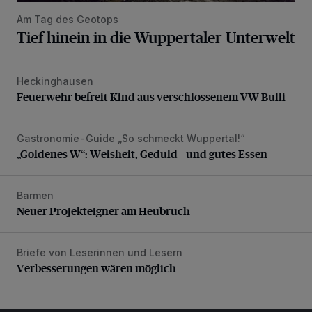
Am Tag des Geotops
Tief hinein in die Wuppertaler Unterwelt
Heckinghausen
Feuerwehr befreit Kind aus verschlossenem VW Bulli
Feuerwehr befreit Kind aus verschlossenem VW Bulli
Gastronomie-Guide „So schmeckt Wuppertal!“
„Goldenes W“: Weisheit, Geduld – und gutes Essen
„Goldenes W“: Weisheit, Geduld – und gutes Essen
Barmen
Neuer Projekteigner am Heubruch
Neuer Projekteigner am Heubruch
Briefe von Leserinnen und Lesern
Verbesserungen wären möglich
Verbesserungen wären möglich