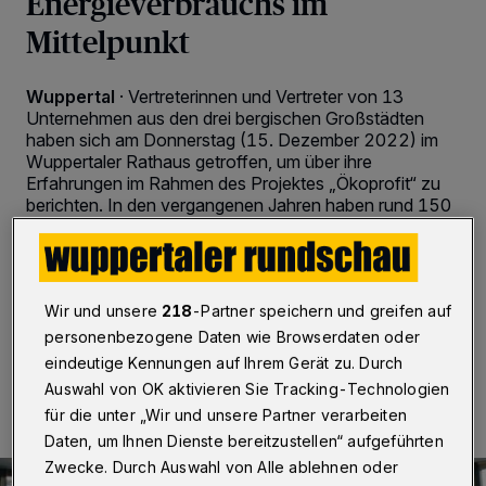
Energieverbrauchs im
Mittelpunkt
Wuppertal
·
Vertreterinnen und Vertreter von 13
Unternehmen aus den drei bergischen Großstädten
haben sich am Donnerstag (15. Dezember 2022) im
Wuppertaler Rathaus getroffen, um über ihre
Erfahrungen im Rahmen des Projektes „Ökoprofit“ zu
berichten. In den vergangenen Jahren haben rund 150
Betriebe aus der Region an dem Netzwerkprojekt der
Städte Remscheid, Solingen und Wuppertal
teilgenommen.
Wir und unsere
218
-Partner speichern und greifen auf
personenbezogene Daten wie Browserdaten oder
16.12.2022 , 09:00 Uhr
2 Minuten Lesezeit
eindeutige Kennungen auf Ihrem Gerät zu. Durch
Auswahl von OK aktivieren Sie Tracking-Technologien
für die unter „Wir und unsere Partner verarbeiten
Daten, um Ihnen Dienste bereitzustellen“ aufgeführten
Zwecke. Durch Auswahl von Alle ablehnen oder