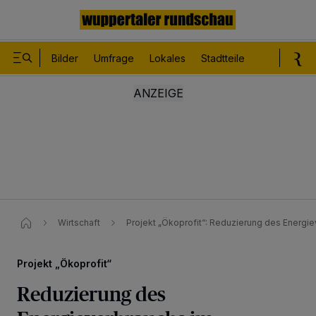
Bilder
Umfrage
Lokales
Stadtteile
Sport
Le
Wirtschaft
Projekt „Ökoprofit“​: Reduzierung des Energi
Projekt „Ökoprofit“
Reduzierung des