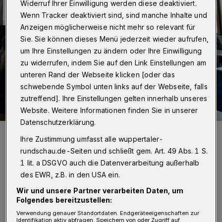
Widerruf Ihrer Einwilligung werden diese deaktiviert.
Wenn Tracker deaktiviert sind, sind manche Inhalte und
Anzeigen möglicherweise nicht mehr so relevant für
Sie. Sie können dieses Menü jederzeit wieder aufrufen,
um Ihre Einstellungen zu ändern oder Ihre Einwilligung
zu widerrufen, indem Sie auf den Link Einstellungen am
unteren Rand der Webseite klicken [oder das
schwebende Symbol unten links auf der Webseite, falls
zutreffend]. Ihre Einstellungen gelten innerhalb unseres
Website. Weitere Informationen finden Sie in unserer
Datenschutzerklärung.
Blick in die Präsentation der Zwischenergebnisse.
Ihre Zustimmung umfasst alle wuppertaler-
Foto: Stadt Wuppertal
rundschau.de-Seiten und schließt gem. Art. 49 Abs. 1 S.
1 lit. a DSGVO auch die Datenverarbeitung außerhalb
des EWR, z.B. in den USA ein.
Wir und unsere Partner verarbeiten Daten, um
N
Folgendes bereitzustellen:
un wurde eine Zwischenbilanz gezogen.
Verwendung genauer Standortdaten. Endgeräteeigenschaften zur
Die Betriebe berichteten über ihre
Identifikation aktiv abfragen. Speichern von oder Zugriff auf