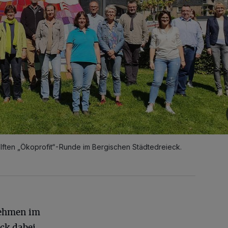
lften „Ökoprofit“-Runde im Bergischen Städtedreieck.
nehmen im
ck dabei,