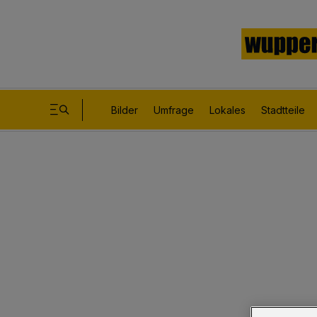
Bilder
Umfrage
Lokales
Stadtteile