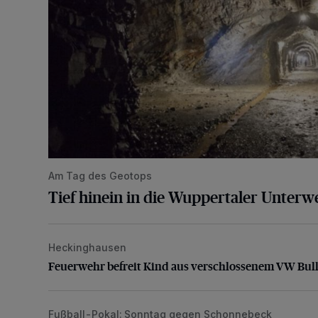
Am Tag des Geotops
Tief hinein in die Wuppertaler Unterwe
Heckinghausen
Feuerwehr befreit Kind aus verschlossenem VW Bulli
Feuerwehr befreit Kind aus verschlossenem VW Bull
Fußball-Pokal: Sonntag gegen Schonnebeck
WSV: Comeback, Favoritenfrage und Fitnesszustan