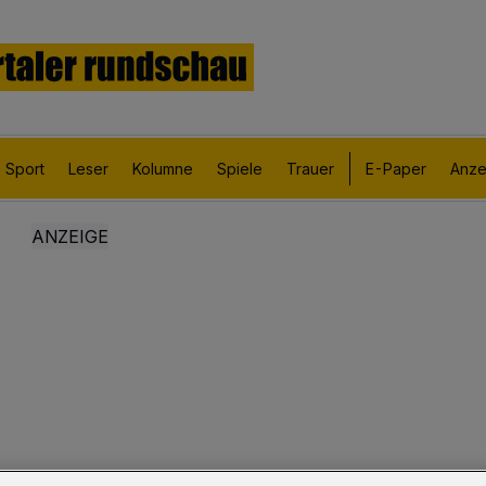
Sport
Leser
Kolumne
Spiele
Trauer
E-Paper
Anze