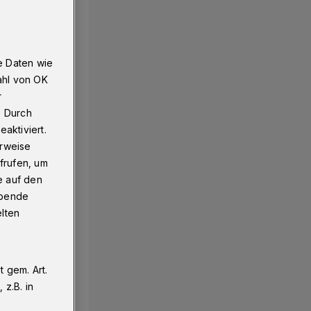
e Daten wie
ahl von OK
r
. Durch
aktiviert.
erweise
frufen, um
e auf den
ebende
elten
 gem. Art.
z.B. in