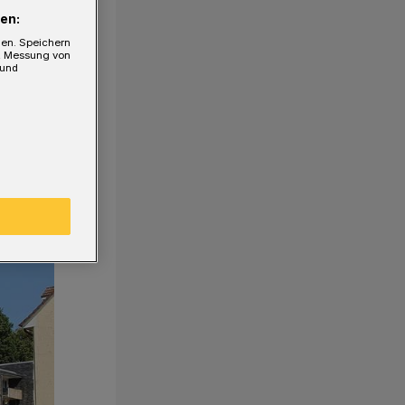
en:
gen. Speichern
e, Messung von
 und