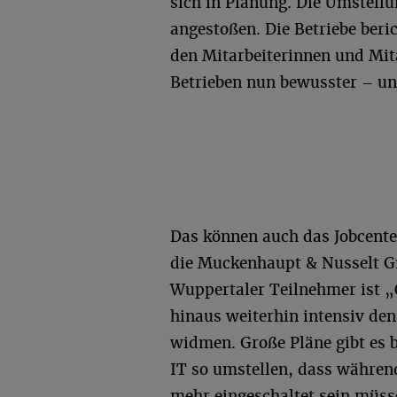
sich in Planung. Die Umstell
angestoßen. Die Betriebe beri
den Mitarbeiterinnen und Mit
Betrieben nun bewusster – u
Das können auch das Jobcent
die Muckenhaupt & Nusselt Gm
Wuppertaler Teilnehmer ist „Ö
hinaus weiterhin intensiv de
widmen. Große Pläne gibt es 
IT so umstellen, dass währen
mehr eingeschaltet sein müss