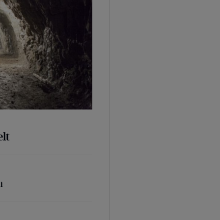
lt
i
d