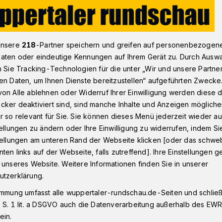
hes Wirtschaften in Wuppertal im Projekt "Ökoprofit""
unsere
218
-Partner speichern und greifen auf personenbezogen
aten oder eindeutige Kennungen auf Ihrem Gerät zu. Durch Ausw
n Sie Tracking-Technologien für die unter „Wir und unsere Partne
ten
en Daten, um Ihnen Dienste bereitzustellen“ aufgeführten Zwecke
on Alle ablehnen oder Widerruf Ihrer Einwilligung werden diese de
 Weniger
cker deaktiviert sind, sind manche Inhalte und Anzeigen möglich
r so relevant für Sie. Sie können dieses Menü jederzeit wieder au
Verbrauch
tellungen zu ändern oder Ihre Einwilligung zu widerrufen, indem Si
stellungen am unteren Rand der Webseite klicken [oder das schw
ten links auf der Webseite, falls zutreffend]. Ihre Einstellungen g
 unseres Website. Weitere Informationen finden Sie in unserer
anz zur elften Runde „Ökoprofit“ fällt nach
utzerklärung.
derung Wuppertal gut aus. Acht
emnach künftig deutlich weniger
immung umfasst alle wuppertaler-rundschau.de-Seiten und schließt
 S. 1 lit. a DSGVO auch die Datenverarbeitung außerhalb des EWR, 
ein.