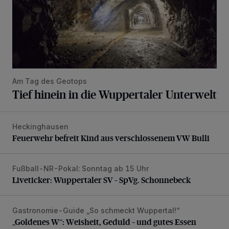
Am Tag des Geotops
Tief hinein in die Wuppertaler Unterwelt
Heckinghausen
Feuerwehr befreit Kind aus verschlossenem VW Bulli
Feuerwehr befreit Kind aus verschlossenem VW Bulli
Fußball-NR-Pokal: Sonntag ab 15 Uhr
Liveticker: Wuppertaler SV – SpVg. Schonnebeck
Liveticker: Wuppertaler SV – SpVg. Schonnebeck
Gastronomie-Guide „So schmeckt Wuppertal!“
„Goldenes W“: Weisheit, Geduld – und gutes Essen
„Goldenes W“: Weisheit, Geduld – und gutes Essen