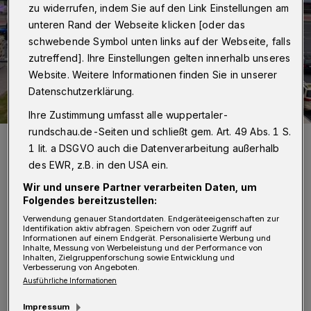
zu widerrufen, indem Sie auf den Link Einstellungen am
unteren Rand der Webseite klicken [oder das
schwebende Symbol unten links auf der Webseite, falls
zutreffend]. Ihre Einstellungen gelten innerhalb unseres
Website. Weitere Informationen finden Sie in unserer
Datenschutzerklärung.
Ihre Zustimmung umfasst alle wuppertaler-
rundschau.de-Seiten und schließt gem. Art. 49 Abs. 1 S.
Der Verkehrsknoten Brausenwerth.
1 lit. a DSGVO auch die Datenverarbeitung außerhalb
Foto: Achim Otto
des EWR, z.B. in den USA ein.
Wir und unsere Partner verarbeiten Daten, um
Folgendes bereitzustellen:
Verwendung genauer Standortdaten. Endgeräteeigenschaften zur
Identifikation aktiv abfragen. Speichern von oder Zugriff auf
Informationen auf einem Endgerät. Personalisierte Werbung und
„Eine solche Umweltspur würde nicht nur
Inhalte, Messung von Werbeleistung und der Performance von
Inhalten, Zielgruppenforschung sowie Entwicklung und
Staus auf der Talachse verursachen, sie trüge
Verbesserung von Angeboten.
auch dazu bei, dass die Nord-Süd-
Ausführliche Informationen
Verbindungen unsere Stadt noch stärker
Impressum