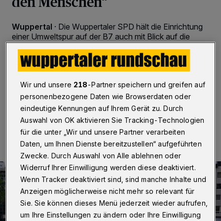
den Menschen“
Wuppertal
·
Die Wuppertaler SPD hält die Einrichtung
einer Umweltspur auf der B7 auch mit Blick auf die
Reduzierung von CO2-Emissionen für kontraproduktiv.
Die Verkehrswende könne nicht gegen den Willen der
Bürgerinnen und Bürger gelingen, so der
Verkehrsausschuss-Vorsitzende Volker Dittgen.
Wir und unsere
218
-Partner speichern und greifen auf
personenbezogene Daten wie Browserdaten oder
eindeutige Kennungen auf Ihrem Gerät zu. Durch
06.09.2020 , 16:31 Uhr
Eine Minute Lesezeit
Auswahl von OK aktivieren Sie Tracking-Technologien
für die unter „Wir und unsere Partner verarbeiten
Daten, um Ihnen Dienste bereitzustellen“ aufgeführten
Zwecke. Durch Auswahl von Alle ablehnen oder
Widerruf Ihrer Einwilligung werden diese deaktiviert.
Wenn Tracker deaktiviert sind, sind manche Inhalte und
Anzeigen möglicherweise nicht mehr so relevant für
Sie. Sie können dieses Menü jederzeit wieder aufrufen,
um Ihre Einstellungen zu ändern oder Ihre Einwilligung