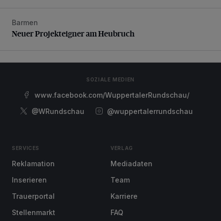
Barmen
Neuer Projekteigner am Heubruch
Neuer Projekteigner am Heubruch
SOZIALE MEDIEN
www.facebook.com/WuppertalerRundschau/
@WRundschau
@wuppertalerrundschau
SERVICES
VERLAG
Reklamation
Mediadaten
Inserieren
Team
Trauerportal
Karriere
Stellenmarkt
FAQ