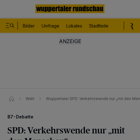
Bilder
Umfrage
Lokales
Stadtteile
Sport
Le
Wahl
Wuppertaler SPD: Verkehrswende nur „mit den Me
B7-Debatte
SPD: Verkehrswende nur „mit