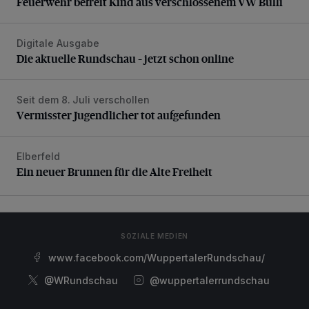
Feuerwehr befreit Kind aus verschlossenem VW Bulli
Digitale Ausgabe
Die aktuelle Rundschau – jetzt schon online
Die aktuelle Rundschau – jetzt schon online
Seit dem 8. Juli verschollen
Vermisster Jugendlicher tot aufgefunden
Vermisster Jugendlicher tot aufgefunden
Elberfeld
Ein neuer Brunnen für die Alte Freiheit
Ein neuer Brunnen für die Alte Freiheit
SOZIALE MEDIEN
www.facebook.com/WuppertalerRundschau/
@WRundschau
@wuppertalerrundschau