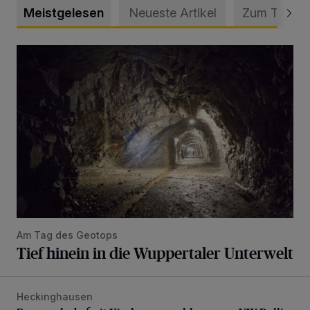
Meistgelesen
Neueste Artikel
Zum Thema
Tief hinein in die Wuppertaler Unterwelt
Am Tag des Geotops
Tief hinein in die Wuppertaler Unterwelt
Heckinghausen
Feuerwehr befreit Kind aus verschlossenem VW Bulli