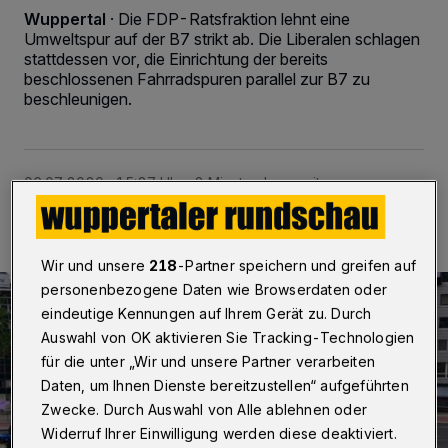
Wuppertal
·
Die FDP-Ratsfraktion lehnt eine
Umweltspur auf der B7 strikt ab. Die Liberalen schlagen
stattdessen vor, die Einrichtung der bereits
beschlossenen Fahrradspuren parallel zur B7 zu
beschleunigen.
06.07.2020 , 15:27 Uhr
2 Minuten Lesezeit
Wir und unsere
218
-Partner speichern und greifen auf
personenbezogene Daten wie Browserdaten oder
eindeutige Kennungen auf Ihrem Gerät zu. Durch
Auswahl von OK aktivieren Sie Tracking-Technologien
für die unter „Wir und unsere Partner verarbeiten
Daten, um Ihnen Dienste bereitzustellen“ aufgeführten
Zwecke. Durch Auswahl von Alle ablehnen oder
Widerruf Ihrer Einwilligung werden diese deaktiviert.