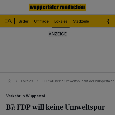
Bilder
Umfrage
Lokales
Stadtteile
Sport
Le
Lokales
FDP will keine Umweltspur auf der Wuppertaler
Verkehr in Wuppertal
B7: FDP will keine Umweltspur