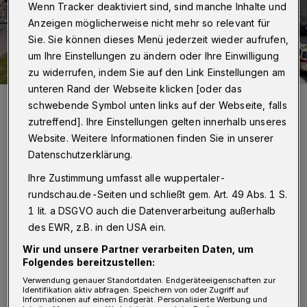
Wenn Tracker deaktiviert sind, sind manche Inhalte und
Anzeigen möglicherweise nicht mehr so relevant für
Sie. Sie können dieses Menü jederzeit wieder aufrufen,
um Ihre Einstellungen zu ändern oder Ihre Einwilligung
zu widerrufen, indem Sie auf den Link Einstellungen am
unteren Rand der Webseite klicken [oder das
Der Verkehnsknoten Brausenwerth auf der B7.
schwebende Symbol unten links auf der Webseite, falls
Foto: Achim Otto
zutreffend]. Ihre Einstellungen gelten innerhalb unseres
Website. Weitere Informationen finden Sie in unserer
Datenschutzerklärung.
Ihre Zustimmung umfasst alle wuppertaler-
rundschau.de-Seiten und schließt gem. Art. 49 Abs. 1 S.
„Die Schwebebahn wird für ein Jahr zum
1 lit. a DSGVO auch die Datenverarbeitung außerhalb
größten Teil ausfallen. Das wird zu mehr
des EWR, z.B. in den USA ein.
Verkehr auf der Talachse führen; also zu mehr
Wir und unsere Partner verarbeiten Daten, um
Bussen im Schwebebahnersatzverkehr und
Folgendes bereitzustellen:
Verwendung genauer Standortdaten. Endgeräteeigenschaften zur
natürlich auch zu mehr Autos von Bürgern,
Identifikation aktiv abfragen. Speichern von oder Zugriff auf
Informationen auf einem Endgerät. Personalisierte Werbung und
die anstatt mit der Schwebebahn nun