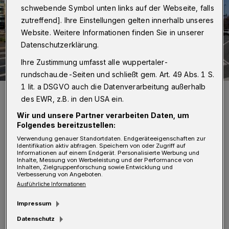
schwebende Symbol unten links auf der Webseite, falls
zutreffend]. Ihre Einstellungen gelten innerhalb unseres
Website. Weitere Informationen finden Sie in unserer
Datenschutzerklärung.
Ihre Zustimmung umfasst alle wuppertaler-
rundschau.de-Seiten und schließt gem. Art. 49 Abs. 1 S.
1 lit. a DSGVO auch die Datenverarbeitung außerhalb
Der Doppeldeckerbus unterwegs vor der Historischen Stadthalle.
des EWR, z.B. in den USA ein.
Foto: Ralf Silberkuhl
Wir und unsere Partner verarbeiten Daten, um
Folgendes bereitzustellen:
Verwendung genauer Standortdaten. Endgeräteeigenschaften zur
Identifikation aktiv abfragen. Speichern von oder Zugriff auf
Informationen auf einem Endgerät. Personalisierte Werbung und
W
Inhalte, Messung von Werbeleistung und der Performance von
uppertal-Entdeckerinnen und -
Inhalten, Zielgruppenforschung sowie Entwicklung und
Verbesserung von Angeboten.
Entdecker machen im
Ausführliche Informationen
Doppeldeckerbus Bekanntschaft mit der
Impressum
weltberühmten Schwebebahn, die auf Teilen
Datenschutz