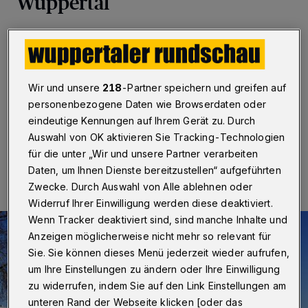
Wuppertal
Wuppertal
·
Im Doppeldeckerbus die Stadt entdecken:
Das können Touristen und Einheimische bald auch in
Wuppertal. Die 90-minütigen Stadtrundfahrten starten
immer samstags um 11 und 14 Uhr, Premiere ist am 4.
Wir und unsere
218
-Partner speichern und greifen auf
Juli 2020.
personenbezogene Daten wie Browserdaten oder
eindeutige Kennungen auf Ihrem Gerät zu. Durch
Auswahl von OK aktivieren Sie Tracking-Technologien
22.06.2020 , 21:36 Uhr
Eine Minute Lesezeit
für die unter „Wir und unsere Partner verarbeiten
Daten, um Ihnen Dienste bereitzustellen“ aufgeführten
Zwecke. Durch Auswahl von Alle ablehnen oder
Widerruf Ihrer Einwilligung werden diese deaktiviert.
Wenn Tracker deaktiviert sind, sind manche Inhalte und
Anzeigen möglicherweise nicht mehr so relevant für
Sie. Sie können dieses Menü jederzeit wieder aufrufen,
um Ihre Einstellungen zu ändern oder Ihre Einwilligung
zu widerrufen, indem Sie auf den Link Einstellungen am
unteren Rand der Webseite klicken [oder das