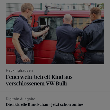
Feuerwehr befreit Kind aus verschlossenem VW Bulli
Heckinghausen
Feuerwehr befreit Kind aus
verschlossenem VW Bulli
Digitale Ausgabe
Die aktuelle Rundschau – jetzt schon online
Die aktuelle Rundschau – jetzt schon online