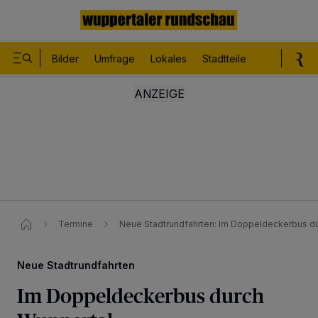
Bilder
Umfrage
Lokales
Stadtteile
Sport
Le
Termine
Neue Stadtrundfahrten: Im Doppeldeckerbus d
Neue Stadtrundfahrten
Im Doppeldeckerbus durch