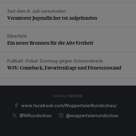
Seit dem 8. Juli verschollen
Vermisster Jugendlicher tot aufgefunden
Vermisster Jugendlicher tot aufgefunden
Elberfeld
Ein neuer Brunnen für die Alte Freiheit
Ein neuer Brunnen für die Alte Freiheit
Fußball-Pokal: Sonntag gegen Schonnebeck
WSV: Comeback, Favoritenfrage und Fitnesszustand
WSV: Comeback, Favoritenfrage und Fitnesszustand
SOZIALE MEDIEN
www.facebook.com/WuppertalerRundschau/
@WRundschau
@wuppertalerrundschau