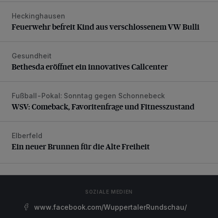
Heckinghausen
Feuerwehr befreit Kind aus verschlossenem VW Bulli
Feuerwehr befreit Kind aus verschlossenem VW Bulli
Gesundheit
Bethesda eröffnet ein innovatives Callcenter
Bethesda eröffnet ein innovatives Callcenter
Fußball-Pokal: Sonntag gegen Schonnebeck
WSV: Comeback, Favoritenfrage und Fitnesszustand
WSV: Comeback, Favoritenfrage und Fitnesszustand
Elberfeld
Ein neuer Brunnen für die Alte Freiheit
Ein neuer Brunnen für die Alte Freiheit
SOZIALE MEDIEN
www.facebook.com/WuppertalerRundschau/