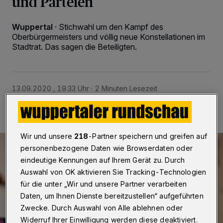
und Parteien
Wuppertal
·
Stichwahl um den Kampf des
Oberbürgermeisters und völlig neue Konstellationen im
Stadtrat. Das sagen die Beteiligten.
13.09.2020 , 19:33 Uhr
2 Minuten Lesezeit
Wir und unsere
218
-Partner speichern und greifen auf
personenbezogene Daten wie Browserdaten oder
eindeutige Kennungen auf Ihrem Gerät zu. Durch
Auswahl von OK aktivieren Sie Tracking-Technologien
für die unter „Wir und unsere Partner verarbeiten
Daten, um Ihnen Dienste bereitzustellen“ aufgeführten
Zwecke. Durch Auswahl von Alle ablehnen oder
Widerruf Ihrer Einwilligung werden diese deaktiviert.