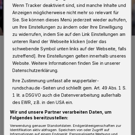
Wenn Tracker deaktiviert sind, sind manche Inhalte und
Anzeigen möglicherweise nicht mehr so relevant für
Sie. Sie können dieses Menü jederzeit wieder aufrufen,
um Ihre Einstellungen zu ändern oder Ihre Einwilligung
zu widerrufen, indem Sie auf den Link Einstellungen am
unteren Rand der Webseite klicken [oder das
Herausforderer Uwe-Schneidewind liferet sich das erwartete
Kopf-an-Kopf-Rennen mit Amtsinhaber Andreas Mucke.
schwebende Symbol unten links auf der Webseite, falls
Foto: Wuppertaler Rundschau/Max Höllwarth
zutreffend]. Ihre Einstellungen gelten innerhalb unseres
Website. Weitere Informationen finden Sie in unserer
Datenschutzerklärung.
Ihre Zustimmung umfasst alle wuppertaler-
O
rundschau.de-Seiten und schließt gem. Art. 49 Abs. 1 S.
berbürgermeister Andreas Mucke
1 lit. a DSGVO auch die Datenverarbeitung außerhalb
(SPD):
„Wenn zwei große Parteien einen
des EWR, z.B. in den USA ein.
renommierten Wissenschaftler aufstellen, ist
Wir und unsere Partner verarbeiten Daten, um
Folgendes bereitzustellen:
klar, dass es ein knappes Rennen wird. Ein
Verwendung genauer Standortdaten. Endgeräteeigenschaften zur
bisschen mehr kann es immer sein, aber ich
Identifikation aktiv abfragen. Speichern von oder Zugriff auf
Informationen auf einem Endgerät. Personalisierte Werbung und