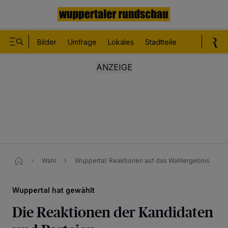
Bilder
Umfrage
Lokales
Stadtteile
Sport
Le
Wahl
Wuppertal: Reaktionen auf das Wahlergebnis
Wuppertal hat gewählt
Die Reaktionen der Kandidaten