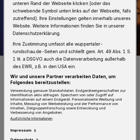
unteren Rand der Webseite klicken [oder das
schwebende Symbol unten links auf der Webseite, falls
zutreffend]. Ihre Einstellungen gelten innerhalb unseres
Website. Weitere Informationen finden Sie in unserer
Datenschutzerklärung.
Ihre Zustimmung umfasst alle wuppertaler-
rundschau.de-Seiten und schließt gem. Art. 49 Abs. 1 S.
1 lit. a DSGVO auch die Datenverarbeitung außerhalb
Helge Lindh gewann den Wahlkreis Wuppertal I deutlich.
des EWR, z.B. in den USA ein.
Foto: Christoph Petersen
Wir und unsere Partner verarbeiten Daten, um
Folgendes bereitzustellen:
Verwendung genauer Standortdaten. Endgeräteeigenschaften zur
Identifikation aktiv abfragen. Speichern von oder Zugriff auf
Informationen auf einem Endgerät. Personalisierte Werbung und
W
Inhalte, Messung von Werbeleistung und der Performance von
AHLKREIS WUPPERTAL I
Inhalten, Zielgruppenforschung sowie Entwicklung und
Verbesserung von Angeboten.
(Wahlberechtigte 196.546,
Ausführliche Informationen
Wahlbeteiligung 77,8 Prozent,
nach 222 von
Impressum
222 Schnellmeldungen
)
Datenschutz