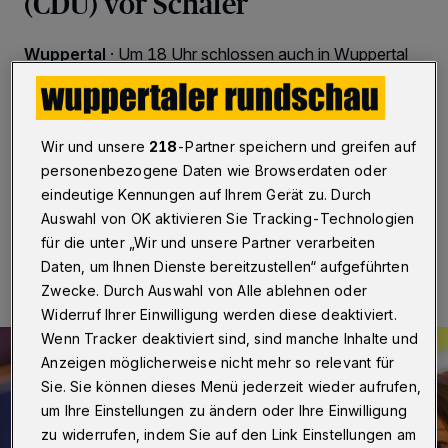
(CDU) vor Schäfer
Wuppertal
·
Um 18 Uhr schlossen auch in Wuppertal
die Wahllokale zur Bundestagswahl 2025.
Anschließend begann die Auszählung des Stimmen für
die Wahlkreise Wuppertal I und Wuppertal II
(Cronenberg und Ronsdorf mit Remscheid und
Wir und unsere
218
-Partner speichern und greifen auf
Solingen).
personenbezogene Daten wie Browserdaten oder
eindeutige Kennungen auf Ihrem Gerät zu. Durch
Auswahl von OK aktivieren Sie Tracking-Technologien
23.02.2025 , 17:45 Uhr
Eine Minute Lesezeit
für die unter „Wir und unsere Partner verarbeiten
Daten, um Ihnen Dienste bereitzustellen“ aufgeführten
Zwecke. Durch Auswahl von Alle ablehnen oder
Widerruf Ihrer Einwilligung werden diese deaktiviert.
Wenn Tracker deaktiviert sind, sind manche Inhalte und
Anzeigen möglicherweise nicht mehr so relevant für
Sie. Sie können dieses Menü jederzeit wieder aufrufen,
um Ihre Einstellungen zu ändern oder Ihre Einwilligung
zu widerrufen, indem Sie auf den Link Einstellungen am