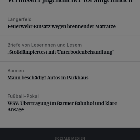
Langerfeld
Feuerwehr-Einsatz wegen brennender Matratze
Feuerwehr-Einsatz wegen brennender Matratze
Briefe von Leserinnen und Lesern
„Stoßdämpfertest mit Unterbodenbehandlung“
„Stoßdämpfertest mit Unterbodenbehandlung“
Barmen
Mann beschädigt Autos in Parkhaus
Mann beschädigt Autos in Parkhaus
Fußball-Pokal
WSV: Übertragung im Barmer Bahnhof und klare Ansage
WSV: Übertragung im Barmer Bahnhof und klare
Ansage
SOZIALE MEDIEN