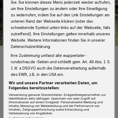
Sie. Sie können dieses Menü jederzeit wieder aufrufen,
um Ihre Einstellungen zu ändern oder Ihre Einwilligung
zu widerrufen, indem Sie auf den Link Einstellungen am
unteren Rand der Webseite klicken [oder das
schwebende Symbol unten links auf der Webseite, falls
zutreffend]. Ihre Einstellungen gelten innerhalb unseres
Website. Weitere Informationen finden Sie in unserer
Datenschutzerklärung.
Der Jugendring richtet jedes Jahr unter anderem die Gedenkfeier
am Mahnmal KZ Kemna aus.
Ihre Zustimmung umfasst alle wuppertaler-
Foto: Herfurth
rundschau.de-Seiten und schließt gem. Art. 49 Abs. 1 S.
1 lit. a DSGVO auch die Datenverarbeitung außerhalb
des EWR, z.B. in den USA ein.
Wir und unsere Partner verarbeiten Daten, um
Folgendes bereitzustellen:
„Die Unterstellung, zivilgesellschaftliche
Verwendung genauer Standortdaten. Endgeräteeigenschaften zur
Identifikation aktiv abfragen. Speichern von oder Zugriff auf
Organisationen dürften sich nicht klar gegen
Informationen auf einem Endgerät. Personalisierte Werbung und
Inhalte, Messung von Werbeleistung und der Performance von
Inhalten, Zielgruppenforschung sowie Entwicklung und
Rechtsextremismus positionieren, ohne ihre
Verbesserung von Angeboten.