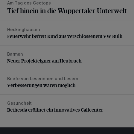
Am Tag des Geotops
Tief hinein in die Wuppertaler Unterwelt
Heckinghausen
Feuerwehr befreit Kind aus verschlossenem VW Bulli
Feuerwehr befreit Kind aus verschlossenem VW Bulli
Barmen
Neuer Projekteigner am Heubruch
Neuer Projekteigner am Heubruch
Briefe von Leserinnen und Lesern
Verbesserungen wären möglich
Verbesserungen wären möglich
Gesundheit
Bethesda eröffnet ein innovatives Callcenter
Bethesda eröffnet ein innovatives Callcenter