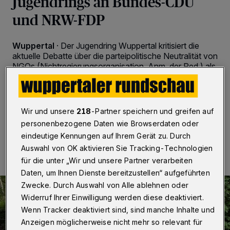
Jugendrings an Bundes-CDU
und NRW-FDP
Wuppertal
·
Der Jugendring Wuppertal kritisiert die
aktuelle Debatte über die parteipolitische Neutralität von
NGOs (Nichtregierungsorganisation, Anm. der Red.) als
„irreführend und gefährlich“. Die Stellungnahme im
Wortlaut.
Wir und unsere
218
-Partner speichern und greifen auf
personenbezogene Daten wie Browserdaten oder
28.02.2025 , 09:30 Uhr
2 Minuten Lesezeit
eindeutige Kennungen auf Ihrem Gerät zu. Durch
Auswahl von OK aktivieren Sie Tracking-Technologien
für die unter „Wir und unsere Partner verarbeiten
Daten, um Ihnen Dienste bereitzustellen“ aufgeführten
Zwecke. Durch Auswahl von Alle ablehnen oder
Widerruf Ihrer Einwilligung werden diese deaktiviert.
Wenn Tracker deaktiviert sind, sind manche Inhalte und
Anzeigen möglicherweise nicht mehr so relevant für