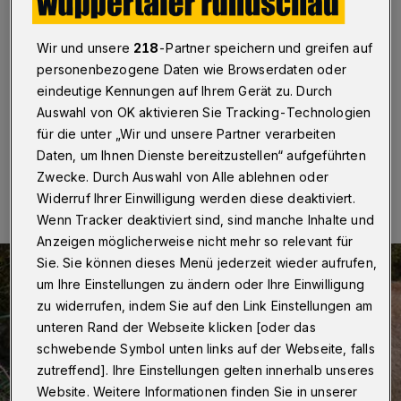
Wuppertal
·
Der Grüne Zoo Wuppertal trauert um
Löwin „Maisha“. Wie der Tierpark nun bekanntgab,
Wir und unsere
218
-Partner speichern und greifen auf
musste sie am 17. Mai im hohen Alter von fast 18
personenbezogene Daten wie Browserdaten oder
Jahren wegen einer zunehmenden motorischen
Störung eingeschläfert werden.
eindeutige Kennungen auf Ihrem Gerät zu. Durch
Auswahl von OK aktivieren Sie Tracking-Technologien
für die unter „Wir und unsere Partner verarbeiten
Daten, um Ihnen Dienste bereitzustellen“ aufgeführten
25.05.2021 , 21:47 Uhr
Eine Minute Lesezeit
Zwecke. Durch Auswahl von Alle ablehnen oder
Widerruf Ihrer Einwilligung werden diese deaktiviert.
Wenn Tracker deaktiviert sind, sind manche Inhalte und
Anzeigen möglicherweise nicht mehr so relevant für
Sie. Sie können dieses Menü jederzeit wieder aufrufen,
um Ihre Einstellungen zu ändern oder Ihre Einwilligung
zu widerrufen, indem Sie auf den Link Einstellungen am
unteren Rand der Webseite klicken [oder das
schwebende Symbol unten links auf der Webseite, falls
zutreffend]. Ihre Einstellungen gelten innerhalb unseres
Website. Weitere Informationen finden Sie in unserer