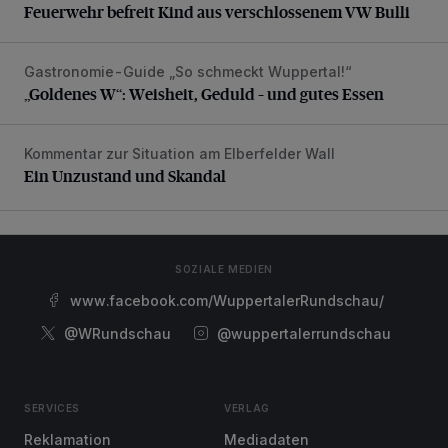
Feuerwehr befreit Kind aus verschlossenem VW Bulli
Gastronomie-Guide „So schmeckt Wuppertal!“
„Goldenes W“: Weisheit, Geduld – und gutes Essen
„Goldenes W“: Weisheit, Geduld – und gutes Essen
Kommentar zur Situation am Elberfelder Wall
Ein Unzustand und Skandal
Ein Unzustand und Skandal
SOZIALE MEDIEN
www.facebook.com/WuppertalerRundschau/
@WRundschau
@wuppertalerrundschau
SERVICES
VERLAG
Reklamation
Mediadaten