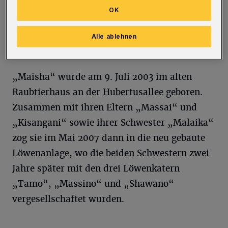
beschlossen, ,Maisha‘ zu euthanasieren. Der
OK
Tierkörper wird nun der Universität Gießen
für Großkatzen-Studien zur Verfügung
Alle ablehnen
gestellt“, teilt der Zoo mit.
„Maisha“ wurde am 9. Juli 2003 im alten
Raubtierhaus an der Hubertusallee geboren.
Zusammen mit ihren Eltern „Massai“ und
„Kisangani“ sowie ihrer Schwester „Malaika“
zog sie im Mai 2007 dann in die neu gebaute
Löwenanlage, wo die beiden Schwestern zwei
Jahre später mit den drei Löwenkatern
„Tamo“, „Massino“ und „Shawano“
vergesellschaftet wurden.