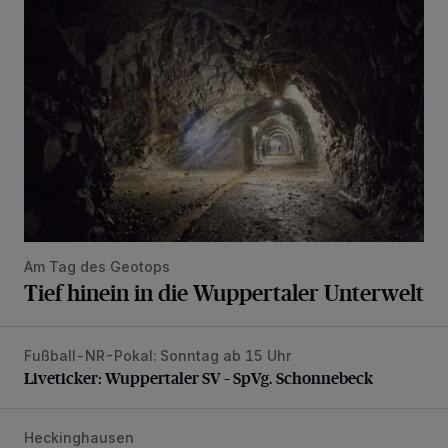
Tief hinein in die Wuppertaler Unterwelt
Am Tag des Geotops
Tief hinein in die Wuppertaler Unterwelt
Fußball-NR-Pokal: Sonntag ab 15 Uhr
Liveticker: Wuppertaler SV – SpVg. Schonnebeck
Liveticker: Wuppertaler SV – SpVg. Schonnebeck
Heckinghausen
Feuerwehr befreit Kind aus verschlossenem VW Bulli