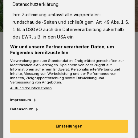
Datenschutzerklärung.
Ihre Zustimmung umfasst alle wuppertaler-
rundschau.de-Seiten und schließt gem. Art. 49 Abs. 1 S.
1 lit. a DSGVO auch die Datenverarbeitung außerhalb
des EWR, z.B. in den USA ein.
„Maisha“ musste eingeschläfert werden.
Foto: Claudia Philipp
Wir und unsere Partner verarbeiten Daten, um
Folgendes bereitzustellen:
Verwendung genauer Standortdaten. Endgeräteeigenschaften zur
Identifikation aktiv abfragen. Speichern von oder Zugriff auf
Informationen auf einem Endgerät. Personalisierte Werbung und
Inhalte, Messung von Werbeleistung und der Performance von
Inhalten, Zielgruppenforschung sowie Entwicklung und
Verbesserung von Angeboten.
„Die Löwin hatte nur noch wenig Kraft in
Ausführliche Informationen
ihren Hinterbeinen und konnte dadurch nur
Impressum
mit großer Mühe ihre Lieblingsplätze
Datenschutz
aufsuchen. Da es trotz tierärztlicher
Maßnahmen keine Hoffnung auf Heilung ihrer
Einstellungen
Erkrankung gab, wurde gemeinsam im Team