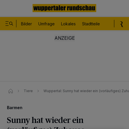
Bilder
Umfrage
Lokales
Stadtteile
Sport
Le
Tiere
Wuppertal: Sunny hat wieder ein (vorläufiges) Zu
Barmen
Sunny hat wieder ein