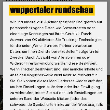
(vorläufiges) Zuhause
Wuppertal
·
Die Odyssee von Kater Sunny hat ein
vorläufiges Ende. Das Tier war nach dem Brand in
Wir und unsere
218
-Partner speichern und greifen auf
einem Mehrfamilienhaus am 8. Mai in der Barmer
Rudolfstraße heimatlos geworden. Nun gibt es ein
personenbezogene Daten wie Browserdaten oder
Zwischen-Domizil.
eindeutige Kennungen auf Ihrem Gerät zu. Durch
Auswahl von OK aktivieren Sie Tracking-Technologien
für die unter „Wir und unsere Partner verarbeiten
Daten, um Ihnen Dienste bereitzustellen“ aufgeführten
16.05.2021 , 14:28 Uhr
Eine Minute Lesezeit
Zwecke. Durch Auswahl von Alle ablehnen oder
Widerruf Ihrer Einwilligung werden diese deaktiviert.
Wenn Tracker deaktiviert sind, sind manche Inhalte und
Anzeigen möglicherweise nicht mehr so relevant für
Sie. Sie können dieses Menü jederzeit wieder aufrufen,
um Ihre Einstellungen zu ändern oder Ihre Einwilligung
zu widerrufen, indem Sie auf den Link Einstellungen am
unteren Rand der Webseite klicken [oder das
schwebende Symbol unten links auf der Webseite, falls