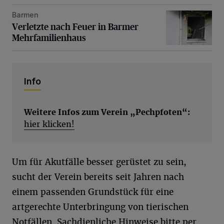
Barmen
Verletzte nach Feuer in Barmer Mehrfamilienhaus
Verletzte nach Feuer in Barmer
Mehrfamilienhaus
Info
Weitere Infos zum Verein „Pechpfoten“:
hier klicken!
Um für Akutfälle besser gerüstet zu sein,
sucht der Verein bereits seit Jahren nach
einem passenden Grundstück für eine
artgerechte Unterbringung von tierischen
Notfällen. Sachdienliche Hinweise bitte per