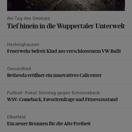
Am Tag des Geotops
Tief hinein in die Wuppertaler Unterwelt
Heckinghausen
Feuerwehr befreit Kind aus verschlossenem VW Bulli
Feuerwehr befreit Kind aus verschlossenem VW Bulli
Gesundheit
Bethesda eröffnet ein innovatives Callcenter
Bethesda eröffnet ein innovatives Callcenter
Fußball-Pokal: Sonntag gegen Schonnebeck
WSV: Comeback, Favoritenfrage und Fitnesszustand
WSV: Comeback, Favoritenfrage und Fitnesszustand
Elberfeld
Ein neuer Brunnen für die Alte Freiheit
Ein neuer Brunnen für die Alte Freiheit