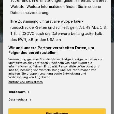
zutreffend]. Ihre Einstellungen gelten innerhalb unseres
Website. Weitere Informationen finden Sie in unserer
Datenschutzerklärung.
Ihre Zustimmung umfasst alle wuppertaler-
rundschau.de-Seiten und schließt gem. Art. 49 Abs. 1 S.
1 lit. a DSGVO auch die Datenverarbeitung außerhalb
des EWR, z.B. in den USA ein.
Kater Sunny muss die Aufregung erst einmal verarbeiten.
Wir und unsere Partner verarbeiten Daten, um
Folgendes bereitzustellen:
Foto: Pechpfoten e.V.
Verwendung genauer Standortdaten. Endgeräteeigenschaften zur
Identifikation aktiv abfragen. Speichern von oder Zugriff auf
Informationen auf einem Endgerät. Personalisierte Werbung und
Inhalte, Messung von Werbeleistung und der Performance von
Inhalten, Zielgruppenforschung sowie Entwicklung und
Verbesserung von Angeboten.
D
Ausführliche Informationen
er betroffene Bewohner hatte Glück im
Impressum
Unglück und konnte weitgehend
Datenschutz
unverletzt ein Hotelzimmer beziehen. Auch
sein Hund durfte mit – Sunny aber war im
Einstellungen