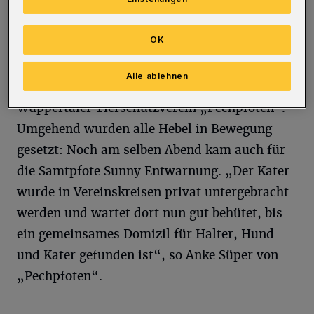
Hotel nicht willkommen und musste mangels
Alternativen zunächst im Auto des Mannes
OK
bleiben.
Alle ablehnen
Am 11. Mai erreichte der Fall als Notruf den
Wuppertaler Tierschutzverein „Pechpfoten“.
Umgehend wurden alle Hebel in Bewegung
gesetzt: Noch am selben Abend kam auch für
die Samtpfote Sunny Entwarnung. „Der Kater
wurde in Vereinskreisen privat untergebracht
werden und wartet dort nun gut behütet, bis
ein gemeinsames Domizil für Halter, Hund
und Kater gefunden ist“, so Anke Süper von
„Pechpfoten“.