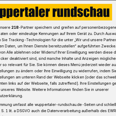
4 Jahren Schülerrockfestival ist viel passiert“
unsere
218
-Partner speichern und greifen auf personenbezogen
aten oder eindeutige Kennungen auf Ihrem Gerät zu. Durch Ausw
n Sie Tracking-Technologien für die unter „Wir und unsere Partne
ger
en Daten, um Ihnen Dienste bereitzustellen“ aufgeführten Zwecke
n
on Alle ablehnen oder Widerruf Ihrer Einwilligung werden diese de
cker deaktiviert sind, sind manche Inhalte und Anzeigen möglich
stival ist viel
r so relevant für Sie. Sie können dieses Menü jederzeit wieder au
tellungen zu ändern oder Ihre Einwilligung zu widerrufen, indem Si
stellungen am unteren Rand der Webseite klicken [oder das schw
ten links auf der Webseite, falls zutreffend]. Ihre Einstellungen g
 unseres Website. Weitere Informationen finden Sie in unserer
utzerklärung.
020 steigt zum 34. Mal in der Uni-Halle
immung umfasst alle wuppertaler-rundschau.de-Seiten und schließt
ele bekannte Gesichter bespielen die
 S. 1 lit. a DSGVO auch die Datenverarbeitung außerhalb des EWR, 
nge Newcomer geben ihr Debüt.