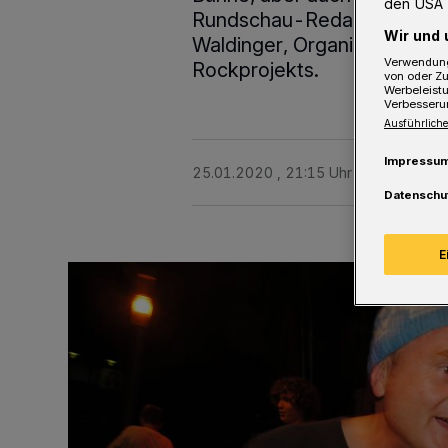
den USA 
Rundschau-Redakteurin Hanna
Wir und 
Waldinger, Organisator und
Verwendung
Rockprojekts.
von oder Zu
Werbeleist
Verbesseru
Ausführliche
Impressu
25.01.2020 , 21:15 Uhr
2 Minuten Le
Datenschu
E