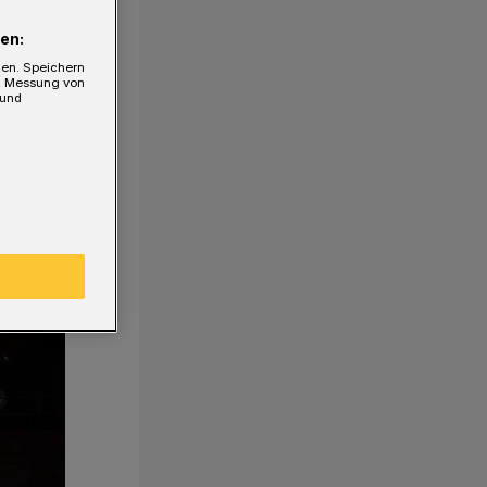
en:
gen. Speichern
e, Messung von
 und