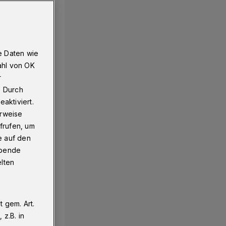
e Daten wie
ahl von OK
r
. Durch
aktiviert.
erweise
frufen, um
e auf den
ebende
elten
 gem. Art.
z.B. in