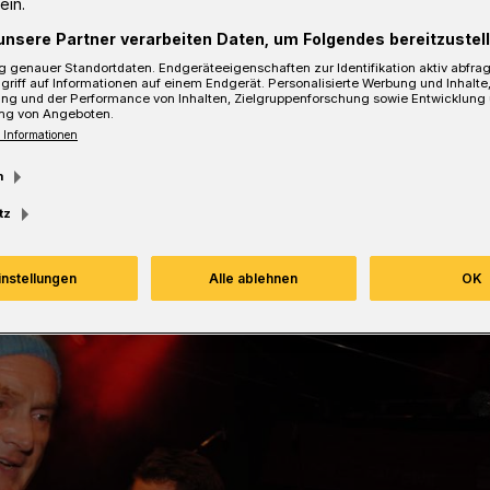
ein.
h Florian stellte drei Fragen an Kalle
unsere Partner verarbeiten Daten, um Folgendes bereitzustell
 1. Vorsitzender des Wuppertaler
 genauer Standortdaten. Endgeräteeigenschaften zur Identifikation aktiv abfra
griff auf Informationen auf einem Endgerät. Personalisierte Werbung und Inhalt
ung und der Performance von Inhalten, Zielgruppenforschung sowie Entwicklung
ng von Angeboten.
 Informationen
m
sezeit
tz
instellungen
Alle ablehnen
OK