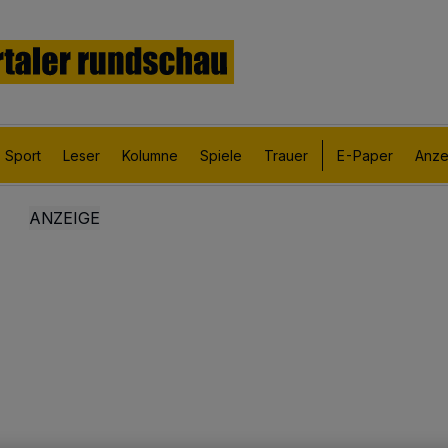
Sport
Leser
Kolumne
Spiele
Trauer
E-Paper
Anze